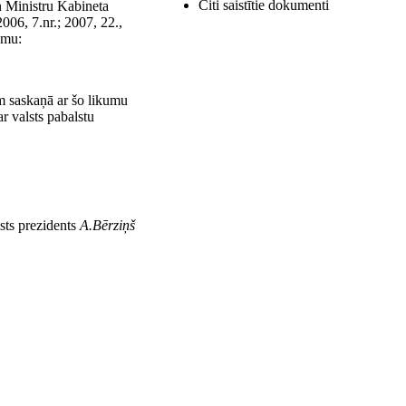
Citi saistītie dokumenti
n Ministru Kabineta
2006, 7.nr.; 2007, 22.,
umu:
m saskaņā ar šo likumu
r valsts pabalstu
sts prezidents
A.Bērziņš