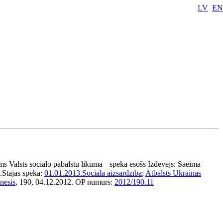
LV
EN
s Valsts sociālo pabalstu likumā
spēkā esošs
Izdevējs:
Saeima
.
Stājas spēkā:
01.01.2013.
Sociālā aizsardzība
;
Atbalsts Ukrainas
nesis
, 190, 04.12.2012.
OP numurs:
2012/190.11