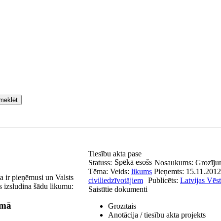
meklēt
Tiesību akta pase
Spēkā esošs
Statuss:
Nosaukums:
Grozījum
Tēma:
Veids:
likums
Pieņemts:
15.11.2012
 ir pieņēmusi un Valsts
civiliedzīvotājiem
Publicēts:
Latvijas Vēst
s izsludina šādu likumu:
Saistītie dokumenti
umā
Grozītais
Anotācija / tiesību akta projekts