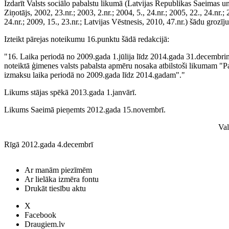
Izdarīt Valsts sociālo pabalstu likumā (Latvijas Republikas Saeimas u
Ziņotājs, 2002, 23.nr.; 2003, 2.nr.; 2004, 5., 24.nr.; 2005, 22., 24.nr.; 
24.nr.; 2009, 15., 23.nr.; Latvijas Vēstnesis, 2010, 47.nr.) šādu grozīj
Izteikt pārejas noteikumu 16.punktu šādā redakcijā:
"16. Laika periodā no 2009.gada 1.jūlija līdz 2014.gada 31.decembri
noteiktā ģimenes valsts pabalsta apmēru nosaka atbilstoši likumam "Pa
izmaksu laika periodā no 2009.gada līdz 2014.gadam"."
Likums stājas spēkā 2013.gada 1.janvārī.
Likums Saeimā pieņemts 2012.gada 15.novembrī.
Val
Rīgā 2012.gada 4.decembrī
Ar manām piezīmēm
Ar lielāka izmēra fontu
Drukāt tiesību aktu
X
Facebook
Draugiem.lv