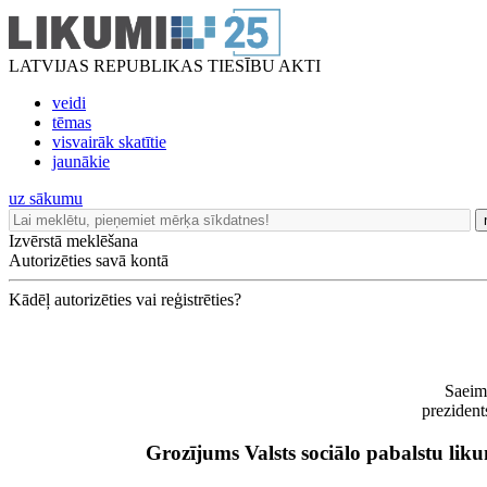
LATVIJAS REPUBLIKAS TIESĪBU AKTI
veidi
tēmas
visvairāk skatītie
jaunākie
uz sākumu
Izvērstā meklēšana
Autorizēties savā kontā
Kādēļ autorizēties vai reģistrēties?
Saeima
prezident
Grozījums Valsts sociālo pabalstu lik