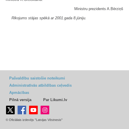
Ministru prezidents A.Bērziņš
Rīkojums stājas spēkā ar 2001.gada 8.jūniju.
Pašvaldību saistošie noteikumi
Administratīvās atbildības ceļvedis
Apmācības
Pilnā versija
Par Likumi.lv
© Oficiālais izdevējs "Latvijas Vēstnesis"