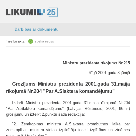
Darbības ar dokumentu
Tiesību akts:
spēkā esošs
Ministru prezidenta rīkojums Nr.215
Rīgā 2001.gada 8.jūnijā
Grozījums Ministru prezidenta 2001.gada 31.maija
rīkojumā Nr.204 "Par A.Slaktera komandējumu"
Izdarīt Ministru prezidenta 2001.gada 31.maija rīkojumā Nr.204
"Par A.Slaktera komandējumu" (Latvijas Vēstnesis, 2001, 86.nr.)
grozījumu un izteikt 2.punktu šādā redakcijā:
"2. Zemkopības ministra A.Slaktera prombūtnes laikā par
zemkopības ministra vietas izpildītāju iecelt izglītības un zinātnes
ministru K.Greiškalnu."