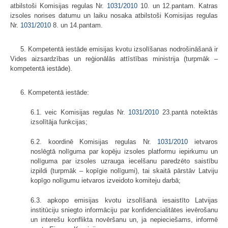
atbilstoši Komisijas regulas Nr.
1031/2010
10. un 12.pantam. Katras
izsoles norises datumu un laiku nosaka atbilstoši Komisijas regulas
Nr.
1031/2010
8. un 14.pantam.
5. Kompetentā iestāde emisijas kvotu izsolīšanas nodrošināšanā ir
Vides aizsardzības un reģionālās attīstības ministrija (turpmāk –
kompetentā iestāde).
6. Kompetentā iestāde:
6.1. veic Komisijas regulas Nr.
1031/2010
23.pantā noteiktās
izsolītāja funkcijas;
6.2. koordinē Komisijas regulas Nr.
1031/2010
ietvaros
noslēgtā nolīguma par kopēju izsoles platformu iepirkumu un
nolīguma par izsoles uzrauga iecelšanu paredzēto saistību
izpildi (turpmāk – kopīgie nolīgumi), tai skaitā pārstāv Latviju
kopīgo nolīgumu ietvaros izveidoto komiteju darbā;
6.3. apkopo emisijas kvotu izsolīšanā iesaistīto Latvijas
institūciju sniegto informāciju par konfidencialitātes ievērošanu
un interešu konflikta novēršanu un, ja nepieciešams, informē