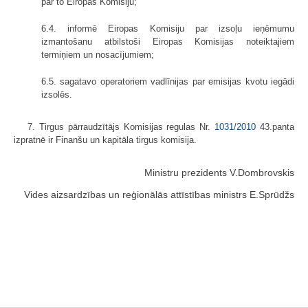
par to Eiropas Komisiju;
6.4. informē Eiropas Komisiju par izsoļu ieņēmumu
izmantošanu atbilstoši Eiropas Komisijas noteiktajiem
termiņiem un nosacījumiem;
6.5. sagatavo operatoriem vadlīnijas par emisijas kvotu iegādi
izsolēs.
7. Tirgus pārraudzītājs Komisijas regulas Nr.
1031/2010
43.panta
izpratnē ir Finanšu un kapitāla tirgus komisija.
Ministru prezidents V.Dombrovskis
Vides aizsardzības un reģionālās attīstības ministrs E.Sprūdžs