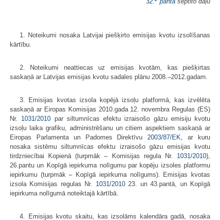
32.
panta
septīto daļu
1. Noteikumi nosaka Latvijai piešķirto emisijas kvotu izsolīšanas
kārtību.
2. Noteikumi neattiecas uz emisijas kvotām, kas piešķirtas
saskaņā ar Latvijas emisijas kvotu sadales plānu 2008.–2012.gadam.
3. Emisijas kvotas izsola kopējā izsoļu platformā, kas izvēlēta
saskaņā ar Eiropas Komisijas 2010.gada 12. novembra Regulas (ES)
Nr.
1031/2010
par siltumnīcas efektu izraisošo gāzu emisiju kvotu
izsoļu laika grafiku, administrēšanu un citiem aspektiem saskaņā ar
Eiropas Parlamenta un Padomes Direktīvu
2003/87/EK
, ar kuru
nosaka sistēmu siltumnīcas efektu izraisošo gāzu emisijas kvotu
tirdzniecībai Kopienā (turpmāk – Komisijas regula Nr.
1031/2010
),
26.pantu un Kopīgā iepirkuma nolīgumu par kopēju izsoles platformu
iepirkumu (turpmāk – Kopīgā iepirkuma nolīgums). Emisijas kvotas
izsola Komisijas regulas Nr.
1031/2010
23. un 43.pantā, un Kopīgā
iepirkuma nolīgumā noteiktajā kārtībā.
4. Emisijas kvotu skaitu, kas izsolāms kalendāra gadā, nosaka