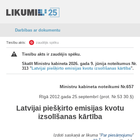
Darbības ar dokumentu
Tiesību akts:
zaudējis spēku
Tiesību akts ir zaudējis spēku.
Skatīt Ministru kabineta 2026. gada 9. jūnija noteikumus Nr.
313 "
Latvijai piešķirto emisijas kvotu izsolīšanas kārtība
".
Ministru kabineta noteikumi Nr.657
Rīgā 2012.gada 25.septembrī (prot. Nr.53 30.§)
Latvijai piešķirto emisijas kvotu
izsolīšanas kārtība
Izdoti saskaņā ar likuma "
Par piesārņojumu
"
2