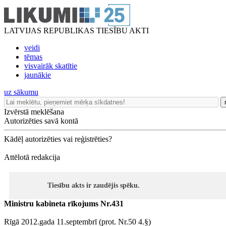
LATVIJAS REPUBLIKAS TIESĪBU AKTI
veidi
tēmas
visvairāk skatītie
jaunākie
uz sākumu
Izvērstā meklēšana
Autorizēties savā kontā
Kādēļ autorizēties vai reģistrēties?
Attēlotā redakcija
Tiesību akts ir zaudējis spēku.
Ministru kabineta rīkojums Nr.431
Rīgā 2012.gada 11.septembrī (prot. Nr.50 4.§)