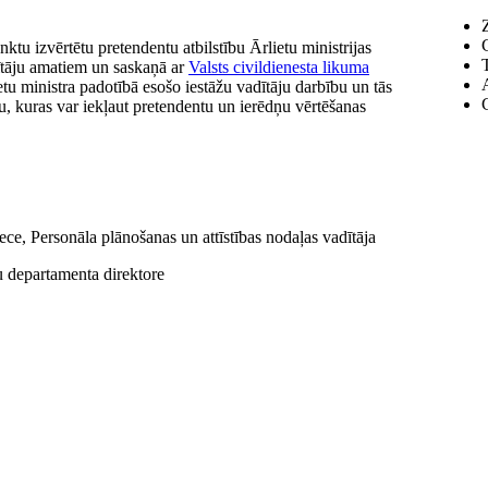
ktu izvērtētu pretendentu atbilstību Ārlietu ministrijas
dītāju amatiem un saskaņā ar
Valsts civildienesta likuma
ietu ministra padotībā esošo iestāžu vadītāju darbību un tās
C
tu, kuras var iekļaut pretendentu un ierēdņu vērtēšanas
ece, Personāla plānošanas un attīstības nodaļas vadītāja
bu departamenta direktore