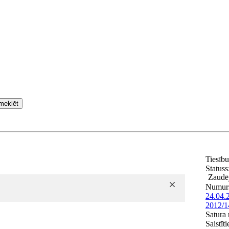
meklēt
Tiesīb
Statuss
Zaudēj
Numur
24.04.
2012/1
Satura 
Saistīt