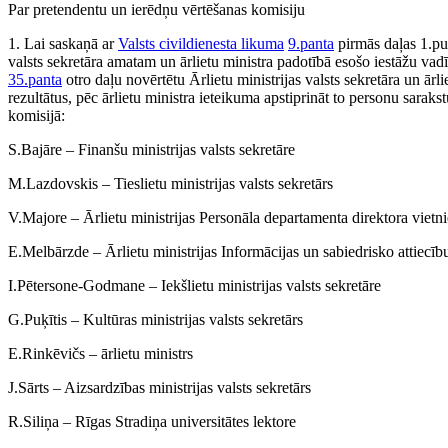
Par pretendentu un ierēdņu vērtēšanas komisiju
1. Lai saskaņā ar
Valsts civildienesta likuma
9.panta
pirmās daļas 1.pun
valsts sekretāra amatam un ārlietu ministra padotībā esošo iestāžu va
35.panta
otro daļu novērtētu Ārlietu ministrijas valsts sekretāra un ārl
rezultātus, pēc ārlietu ministra ieteikuma apstiprināt to personu saraks
komisijā:
S.Bajāre – Finanšu ministrijas valsts sekretāre
M.Lazdovskis – Tieslietu ministrijas valsts sekretārs
V.Majore – Ārlietu ministrijas Personāla departamenta direktora vietni
E.Melbārzde – Ārlietu ministrijas Informācijas un sabiedrisko attiecī
I.Pētersone-Godmane – Iekšlietu ministrijas valsts sekretāre
G.Puķītis – Kultūras ministrijas valsts sekretārs
E.Rinkēvičs – ārlietu ministrs
J.Sārts – Aizsardzības ministrijas valsts sekretārs
R.Siliņa – Rīgas Stradiņa universitātes lektore