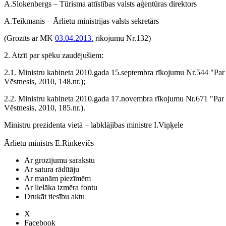
A.Slokenbergs – Tūrisma attīstības valsts aģentūras direktors
A.Teikmanis – Ārlietu ministrijas valsts sekretārs
(Grozīts ar MK
03.04.2013.
rīkojumu Nr.132)
2. Atzīt par spēku zaudējušiem:
2.1. Ministru kabineta 2010.gada 15.septembra rīkojumu Nr.544 "Par 
Vēstnesis, 2010, 148.nr.);
2.2. Ministru kabineta 2010.gada 17.novembra rīkojumu Nr.671 "Par p
Vēstnesis, 2010, 185.nr.).
Ministru prezidenta vietā – labklājības ministre I.Viņķele
Ārlietu ministrs E.Rinkēvičs
Ar grozījumu sarakstu
Ar satura rādītāju
Ar manām piezīmēm
Ar lielāka izmēra fontu
Drukāt tiesību aktu
X
Facebook