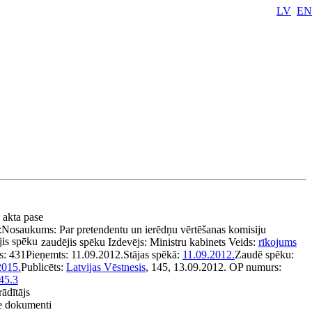
LV
EN
u akta pase
:
Nosaukums:
Par pretendentu un ierēdņu vērtēšanas komisiju
is spēku
zaudējis spēku
Izdevējs:
Ministru kabinets
Veids:
rīkojums
s:
431
Pieņemts:
11.09.2012.
Stājas spēkā:
11.09.2012.
Zaudē spēku:
2015.
Publicēts:
Latvijas Vēstnesis
, 145, 13.09.2012.
OP numurs:
45.3
rādītājs
ie dokumenti