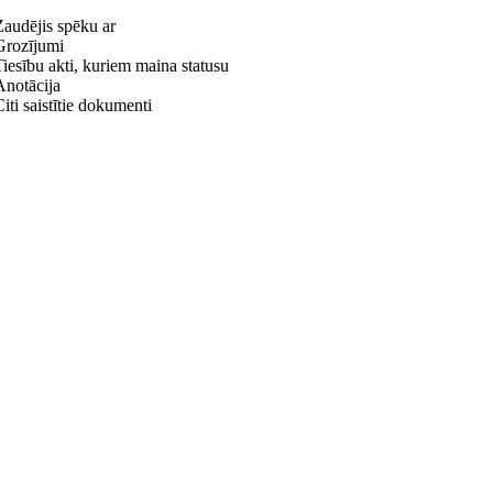
Zaudējis spēku ar
Grozījumi
Tiesību akti, kuriem maina statusu
Anotācija
iti saistītie dokumenti