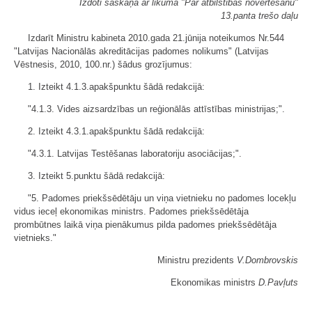
Izdoti saskaņā ar likuma "Par atbilstības novērtēšanu"
13.panta trešo daļu
Izdarīt Ministru kabineta 2010.gada 21.jūnija noteikumos Nr.544
"Latvijas Nacionālās akreditācijas padomes nolikums" (Latvijas
Vēstnesis, 2010, 100.nr.) šādus grozījumus:
1. Izteikt 4.1.3.apakšpunktu šādā redakcijā:
"4.1.3. Vides aizsardzības un reģionālās attīstības ministrijas;".
2. Izteikt 4.3.1.apakšpunktu šādā redakcijā:
"4.3.1. Latvijas Testēšanas laboratoriju asociācijas;".
3. Izteikt 5.punktu šādā redakcijā:
"5. Padomes priekšsēdētāju un viņa vietnieku no padomes locekļu
vidus ieceļ ekonomikas ministrs. Padomes priekšsēdētāja
prombūtnes laikā viņa pienākumus pilda padomes priekšsēdētāja
vietnieks."
Ministru prezidents
V.Dombrovskis
Ekonomikas ministrs
D.Pavļuts