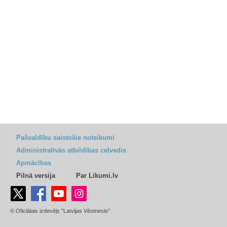
Pašvaldību saistošie noteikumi
Administratīvās atbildības ceļvedis
Apmācības
Pilnā versija
Par Likumi.lv
© Oficiālais izdevējs "Latvijas Vēstnesis"