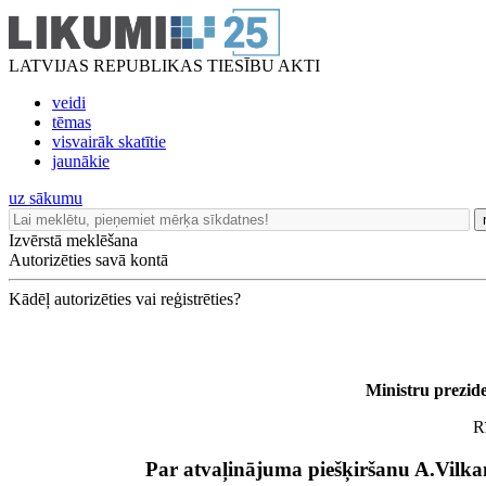
LATVIJAS REPUBLIKAS TIESĪBU AKTI
veidi
tēmas
visvairāk skatītie
jaunākie
uz sākumu
Izvērstā meklēšana
Autorizēties savā kontā
Kādēļ autorizēties vai reģistrēties?
Ministru prezid
R
Par atvaļinājuma piešķiršanu A.Vilk