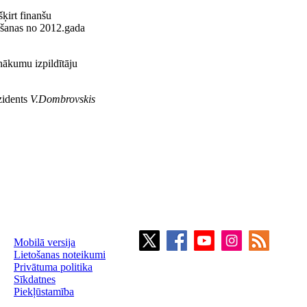
šķirt finanšu
āšanas no 2012.gada
nākumu izpildītāju
zidents
V.Dombrovskis
Mobilā versija
Lietošanas noteikumi
Privātuma politika
Sīkdatnes
Piekļūstamība