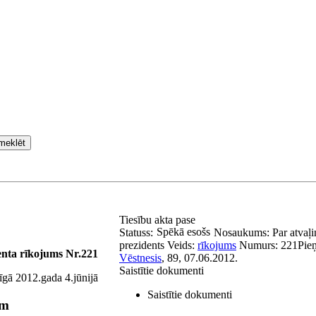
meklēt
Tiesību akta pase
Spēkā esošs
Statuss:
Nosaukums:
Par atvaļ
prezidents
Veids:
rīkojums
Numurs:
221
Pie
enta rīkojums Nr.221
Vēstnesis
, 89, 07.06.2012.
Saistītie dokumenti
īgā 2012.gada 4.jūnijā
Saistītie dokumenti
am