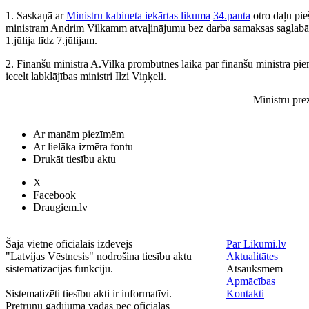
1. Saskaņā ar
Ministru kabineta iekārtas likuma
34.panta
otro daļu pie
ministram Andrim Vilkamm atvaļinājumu bez darba samaksas saglab
1.jūlija līdz 7.jūlijam.
2. Finanšu ministra A.Vilka prombūtnes laikā par finanšu ministra pie
iecelt labklājības ministri Ilzi Viņķeli.
Ministru pre
Ar manām piezīmēm
Ar lielāka izmēra fontu
Drukāt tiesību aktu
X
Facebook
Draugiem.lv
Šajā vietnē oficiālais izdevējs
Par Likumi.lv
"Latvijas Vēstnesis" nodrošina tiesību aktu
Aktualitātes
sistematizācijas funkciju.
Atsauksmēm
Apmācības
Sistematizēti tiesību akti ir informatīvi.
Kontakti
Pretrunu gadījumā vadās pēc oficiālās