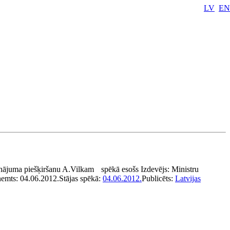
LV
EN
inājuma piešķiršanu A.Vilkam
spēkā esošs
Izdevējs:
Ministru
ņemts:
04.06.2012.
Stājas spēkā:
04.06.2012.
Publicēts:
Latvijas