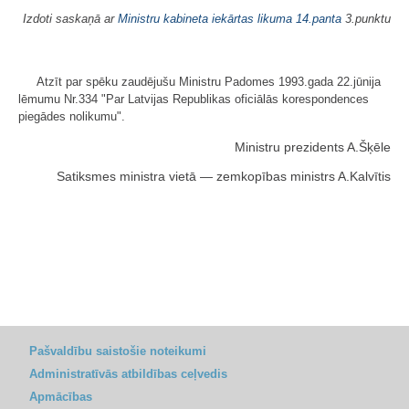
Izdoti saskaņā ar
Ministru kabineta iekārtas likuma
14.panta
3.punktu
Atzīt par spēku zaudējušu Ministru Padomes 1993.gada 22.jūnija
lēmumu Nr.334 "Par Latvijas Republikas oficiālās korespondences
piegādes nolikumu".
Ministru prezidents A.Šķēle
Satiksmes ministra vietā — zemkopības ministrs A.Kalvītis
Pašvaldību saistošie noteikumi
Administratīvās atbildības ceļvedis
Apmācības