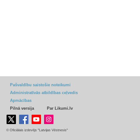
Pašvaldību saistošie noteikumi
Administratīvās atbildības ceļvedis
Apmācības
Pilnā versija
Par Likumi.lv
© Oficiālais izdevējs "Latvijas Vēstnesis"