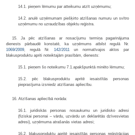
14.1. pieņem lēmumu par atteikumu atzīt uzņēmumu;
14.2. anulē uzņēmumam piešķirto atzīšanas numuru un svītro
uzņēmumu no uzraudzības objektu reģistra.
15. Ja pēc atzīšanas ar nosacījumu termiņa pagarinājuma
dienests pārbaudē konstatē, ka uzņēmums atbilst regulā Nr.
1069/2009
, regulā Nr.
142/2011
un normatīvajos aktos par
blakusproduktu apriti noteiktajām prasībām, dienests:
15.1. pieņem šo noteikumu 7.1.apakšpunktā minēto lēmumu;
15.2. pēc blakusproduktu apritē iesaistītās personas
pieprasījuma izsniedz atzīšanas apliecību.
16. Atzīšanas apliecībā norāda:
16.1. juridiskās personas nosaukumu un juridisko adresi
(fiziskai personai – vārdu, uzvārdu un deklarētās dzīvesvietas
adresi), uzņēmuma atrašanās vietas adresi;
16.2. blakusproduktu apritē iesaistītās personas reģistrācijas