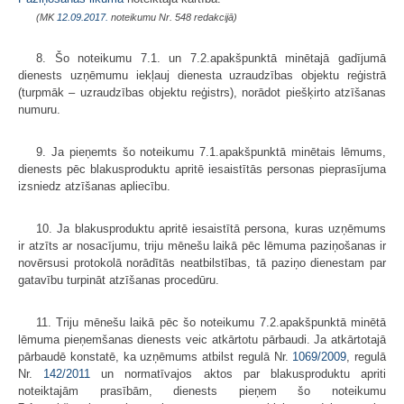
(MK
12.09.2017.
noteikumu Nr. 548 redakcijā)
8. Šo noteikumu 7.1. un 7.2.apakšpunktā minētajā gadījumā
dienests uzņēmumu iekļauj dienesta uzraudzības objektu reģistrā
(turpmāk – uzraudzības objektu reģistrs), norādot piešķirto atzīšanas
numuru.
9. Ja pieņemts šo noteikumu 7.1.apakšpunktā minētais lēmums,
dienests pēc blakusproduktu apritē iesaistītās personas pieprasījuma
izsniedz atzīšanas apliecību.
10. Ja blakusproduktu apritē iesaistītā persona, kuras uzņēmums
ir atzīts ar nosacījumu, triju mēnešu laikā pēc lēmuma paziņošanas ir
novērsusi protokolā norādītās neatbilstības, tā paziņo dienestam par
gatavību turpināt atzīšanas procedūru.
11. Triju mēnešu laikā pēc šo noteikumu 7.2.apakšpunktā minētā
lēmuma pieņemšanas dienests veic atkārtotu pārbaudi. Ja atkārtotajā
pārbaudē konstatē, ka uzņēmums atbilst regulā Nr.
1069/2009
, regulā
Nr.
142/2011
un normatīvajos aktos par blakusproduktu apriti
noteiktajām prasībām, dienests pieņem šo noteikumu