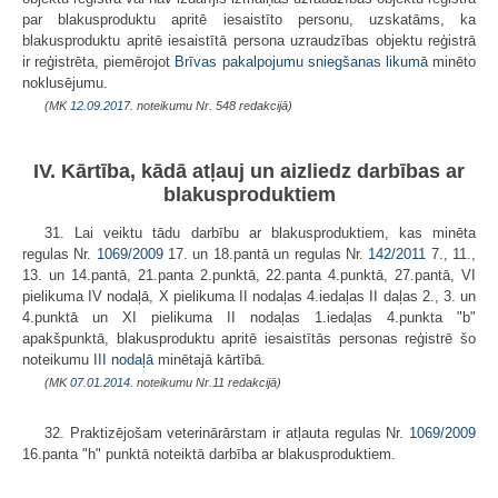
par blakusproduktu apritē iesaistīto personu, uzskatāms, ka
blakusproduktu apritē iesaistītā persona uzraudzības objektu reģistrā
ir reģistrēta, piemērojot
Brīvas pakalpojumu sniegšanas likumā
minēto
noklusējumu.
(MK
12.09.2017.
noteikumu Nr. 548 redakcijā)
IV. Kārtība, kādā atļauj un aizliedz darbības ar
blakusproduktiem
31. Lai veiktu tādu darbību ar blakusproduktiem, kas minēta
regulas Nr.
1069/2009
17. un 18.pantā un regulas Nr.
142/2011
7., 11.,
13. un 14.pantā, 21.panta 2.punktā, 22.panta 4.punktā, 27.pantā, VI
pielikuma IV nodaļā, X pielikuma II nodaļas 4.iedaļas II daļas 2., 3. un
4.punktā un XI pielikuma II nodaļas 1.iedaļas 4.punkta "b"
apakšpunktā, blakusproduktu apritē iesaistītās personas reģistrē šo
noteikumu
III nodaļā
minētajā kārtībā.
(MK
07.01.2014.
noteikumu Nr.11 redakcijā)
32. Praktizējošam veterinārārstam ir atļauta regulas Nr.
1069/2009
16.panta "h" punktā noteiktā darbība ar blakusproduktiem.