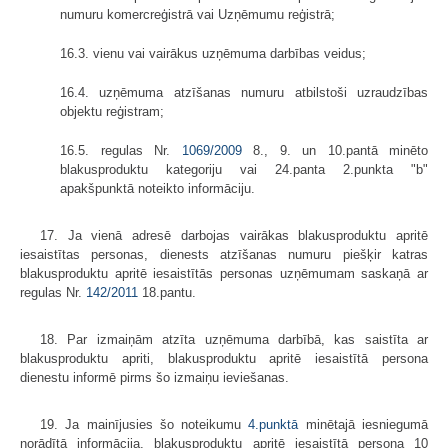
numuru komercreģistrā vai Uzņēmumu reģistrā;
16.3. vienu vai vairākus uzņēmuma darbības veidus;
16.4. uzņēmuma atzīšanas numuru atbilstoši uzraudzības
objektu reģistram;
16.5. regulas Nr.
1069/2009
8., 9. un 10.pantā minēto
blakusproduktu kategoriju vai 24.panta 2.punkta "b"
apakšpunktā noteikto informāciju.
17. Ja vienā adresē darbojas vairākas blakusproduktu apritē
iesaistītas personas, dienests atzīšanas numuru piešķir katras
blakusproduktu apritē iesaistītās personas uzņēmumam saskaņā ar
regulas Nr.
142/2011
18.pantu.
18. Par izmaiņām atzīta uzņēmuma darbībā, kas saistīta ar
blakusproduktu apriti, blakusproduktu apritē iesaistītā persona
dienestu informē pirms šo izmaiņu ieviešanas.
19. Ja mainījusies šo noteikumu
4.punktā
minētajā iesniegumā
norādītā informācija, blakusproduktu apritē iesaistītā persona 10