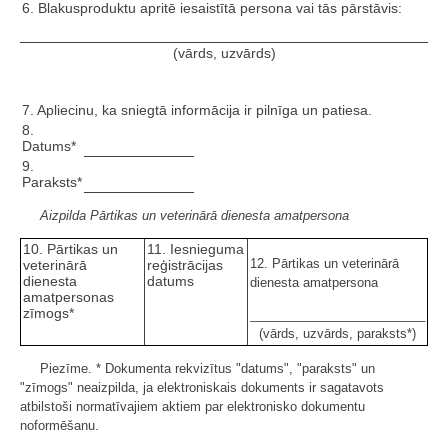
6. Blakusproduktu apritē iesaistītā persona vai tās pārstāvis:
(vārds, uzvārds)
7. Apliecinu, ka sniegtā informācija ir pilnīga un patiesa.
8.
Datums*
9.
Paraksts*
Aizpilda Pārtikas un veterinārā dienesta amatpersona
10. Pārtikas un
11. Iesnieguma
12. Pārtikas un veterinārā
veterinārā
reģistrācijas
dienesta
datums
dienesta amatpersona
amatpersonas
zīmogs*
_________________________
(vārds, uzvārds, paraksts*)
Piezīme. * Dokumenta rekvizītus "datums", "paraksts" un
"zīmogs" neaizpilda, ja elektroniskais dokuments ir sagatavots
atbilstoši normatīvajiem aktiem par elektronisko dokumentu
noformēšanu.