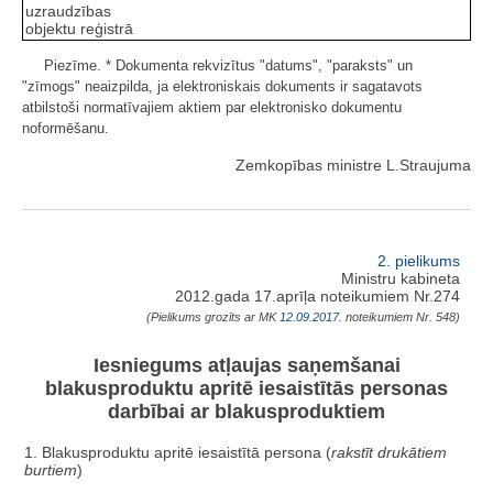
uzraudzības
objektu reģistrā
Piezīme. * Dokumenta rekvizītus "datums", "paraksts" un
"zīmogs" neaizpilda, ja elektroniskais dokuments ir sagatavots
atbilstoši normatīvajiem aktiem par elektronisko dokumentu
noformēšanu.
Zemkopības ministre L.Straujuma
2. pielikums
Ministru kabineta
2012.gada 17.aprīļa noteikumiem Nr.274
(Pielikums grozīts ar MK
12.09.2017.
noteikumiem Nr. 548)
Iesniegums atļaujas saņemšanai
blakusproduktu apritē iesaistītās personas
darbībai ar blakusproduktiem
1. Blakusproduktu apritē iesaistītā persona (
rakstīt drukātiem
burtiem
)