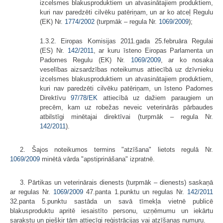
izcelsmes blakusproduktiem un atvasinātajiem produktiem,
kuri nav paredzēti cilvēku patēriņam, un ar ko atceļ Regulu
(EK) Nr.
1774/2002
(turpmāk – regula Nr.
1069/2009
);
1.3.2. Eiropas Komisijas 2011.gada 25.februāra Regulai
(ES) Nr.
142/2011
, ar kuru īsteno Eiropas Parlamenta un
Padomes Regulu (EK) Nr.
1069/2009
, ar ko nosaka
veselības aizsardzības noteikumus attiecībā uz dzīvnieku
izcelsmes blakusproduktiem un atvasinātajiem produktiem,
kuri nav paredzēti cilvēku patēriņam, un īsteno Padomes
Direktīvu
97/78/EK
attiecībā uz dažiem paraugiem un
precēm, kam uz robežas neveic veterinārās pārbaudes
atbilstīgi minētajai direktīvai (turpmāk – regula Nr.
142/2011
).
2. Šajos noteikumos termins "atzīšana" lietots regulā Nr.
1069/2009
minētā vārda "apstiprināšana" izpratnē.
3. Pārtikas un veterinārais dienests (turpmāk – dienests) saskaņā
ar regulas Nr.
1069/2009
47.panta 1.punktu un regulas Nr.
142/2011
32.panta 5.punktu sastāda un savā tīmekļa vietnē publicē
blakusproduktu apritē iesaistīto personu, uzņēmumu un iekārtu
sarakstu un piešķir tām attiecīgi reģistrācijas vai atzīšanas numuru.