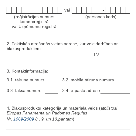
vai
-
(reģistrācijas numurs
(personas kods)
komercreģistrā
vai Uzņēmumu reģistrā
2. Faktiskās atrašanās vietas adrese, kur veic darbības ar
blakusproduktiem
LV-
3. Kontaktinformācija:
3.1. tālruņa numurs
3.2. mobilā tālruņa numurs
3.3. faksa numurs
3.4. e-pasta adrese
4. Blakusproduktu kategorija un materiāla veids (
atbilstoši
Eiropas Parlamenta un Padomes Regulas
Nr.
1069/2009
8., 9. un 10.pantam
)