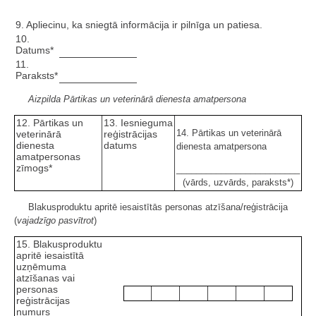
9. Apliecinu, ka sniegtā informācija ir pilnīga un patiesa.
10.
Datums*
11.
Paraksts*
Aizpilda Pārtikas un veterinārā dienesta amatpersona
12. Pārtikas un
13. Iesnieguma
14. Pārtikas un veterinārā
veterinārā
reģistrācijas
dienesta
datums
dienesta amatpersona
amatpersonas
zīmogs*
_________________________
(vārds, uzvārds, paraksts*)
Blakusproduktu apritē iesaistītās personas atzīšana/reģistrācija
(
vajadzīgo pasvītrot
)
15. Blakusproduktu
apritē iesaistītā
uzņēmuma
atzīšanas vai
personas
reģistrācijas
numurs