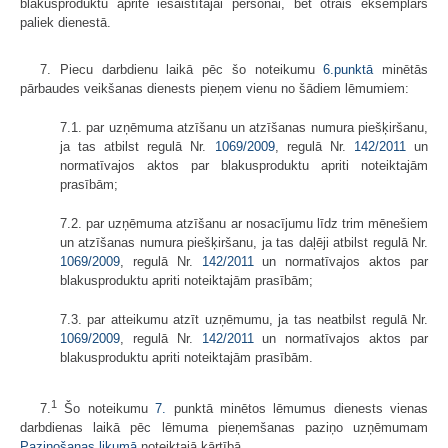
blakusproduktu apritē iesaistītajai personai, bet otrais eksemplārs
paliek dienestā.
7. Piecu darbdienu laikā pēc šo noteikumu
6.punktā
minētās
pārbaudes veikšanas dienests pieņem vienu no šādiem lēmumiem:
7.1. par uzņēmuma atzīšanu un atzīšanas numura piešķiršanu,
ja tas atbilst regulā Nr.
1069/2009
, regulā Nr.
142/2011
un
normatīvajos aktos par blakusproduktu apriti noteiktajām
prasībām;
7.2. par uzņēmuma atzīšanu ar nosacījumu līdz trim mēnešiem
un atzīšanas numura piešķiršanu, ja tas daļēji atbilst regulā Nr.
1069/2009
, regulā Nr.
142/2011
un normatīvajos aktos par
blakusproduktu apriti noteiktajām prasībām;
7.3. par atteikumu atzīt uzņēmumu, ja tas neatbilst regulā Nr.
1069/2009
, regulā Nr.
142/2011
un normatīvajos aktos par
blakusproduktu apriti noteiktajām prasībām.
1
7.
Šo noteikumu
7.
punktā minētos lēmumus dienests vienas
darbdienas laikā pēc lēmuma pieņemšanas paziņo uzņēmumam
Paziņošanas likumā
noteiktajā kārtībā.