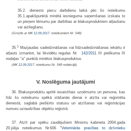
35.2. dienests piecu darbdienu laikā pēc šo noteikumu
35.1.apakšpunktā minētā iesnieguma saņemšanas izskata to
un pieņem lēmumu par darbības ar blakusproduktiem atļaušanu
vai aizliegšanu.
(Grozīts ar MK
12.09.2017.
noteikumiem Nr. 548)
1
35.
Mazjaudas sadedzināšanas vai līdzsadedzināšanas iekārtu ir
atļauts izmantot, lai likvidētu regulas Nr.
142/2011
III pielikuma III
nodaļas "a" punktā minētos blakusproduktus.
(MK
12.09.2017.
noteikumu Nr. 548 redakcijā)
V. Noslēguma jautājumi
36. Blakusproduktu apritē iesaistītais uzņēmums un persona, kas
līdz šo noteikumu spēkā stāšanās dienai ir atzīta vai reģistrēta
dienestā, saglabā piešķirto statusu un atzīšanas vai reģistrācijas
numuru uzraudzības objektu reģistrā.
37. Atzīt par spēku zaudējušiem Ministru kabineta 2004.gada
20.jūlija noteikumus Nr.606 "
Veterinārās prasības to dzīvnieku