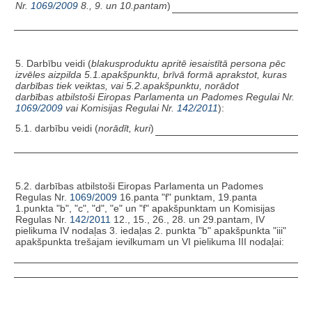
Nr.
1069/2009
8., 9. un 10.pantam
)
5. Darbību veidi (
blakusproduktu apritē iesaistītā persona
pēc
izvēles aizpilda 5.1.apakšpunktu, brīvā formā aprakstot, kuras
darbības tiek veiktas, vai 5.2.apakšpunktu, norādot
darbības
atbilstoši
Eiropas Parlamenta un Padomes Regulai Nr.
1069/2009
vai Komisijas Regulai Nr.
142/2011
):
5.1. darbību veidi (
norādīt, kuri
)
5.2. darbības atbilstoši Eiropas Parlamenta un Padomes
Regulas Nr.
1069/2009
16.panta "f" punktam, 19.panta
1.punkta "b", "c", "d", "e" un "f" apakšpunktam un Komisijas
Regulas Nr.
142/2011
12., 15., 26., 28. un 29.pantam, IV
pielikuma IV nodaļas 3. iedaļas 2. punkta "b" apakšpunkta "iii"
apakšpunkta trešajam ievilkumam un VI pielikuma III nodaļai: