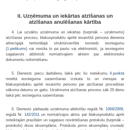
II. Uzņēmuma un iekārtas atzīšanas un
atzīšanas anulēšanas kārtība
4. Lai uzsāktu uzņēmuma un iekārtas (turpmāk – uzņēmums)
atzīšanas procesu, blakusproduktu apritē iesaistītā persona dienesta
attiecīgajā teritoriālajā struktūrvienībā iesniedz iesniegumu
(
1.pielikums
) vai nosūta to pa pastu vai elektroniski, ja iesniegums
sagatavots atbilstoši normatīvajiem aktiem par elektronisko
dokumentu noformēšanu.
5. Dienests piecu darbdienu laikā pēc šo noteikumu
4.punktā
minētā iesnieguma saņemšanas izskata to un vienojas ar
blakusproduktu apritē iesaistīto personu par atzīšanas procedūras
sākuma datumu un gaitu. Uzņēmuma atzīšanas procesu sāk 20 dienu
laikā pēc iesnieguma saņemšanas.
6. Dienests pārbauda uzņēmuma atbilstību regulā Nr.
1069/2009
,
regulā Nr.
142/2011
un normatīvajos aktos par blakusproduktu apriti
noteiktajām prasībām un sagatavo novērtēšanas protokolu (turpmāk –
protokols) divos eksemplāros. Protokola pirmo eksemplāru izsniedz