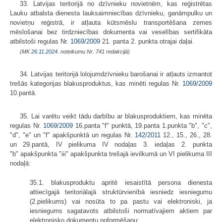
33. Latvijas teritorijā no dzīvnieku novietnēm, kas reģistrētas
Lauku atbalsta dienesta lauksaimniecības dzīvnieku, ganāmpulku un
novietņu reģistrā, ir atļauta kūtsmēslu transportēšana zemes
mēslošanai bez tirdzniecības dokumenta vai veselības sertifikāta
atbilstoši regulas Nr.
1069/2009
21. panta 2. punkta otrajai daļai.
(MK
26.11.2024.
noteikumu Nr. 741 redakcijā)
34. Latvijas teritorijā lolojumdzīvnieku barošanai ir atļauts izmantot
trešās kategorijas blakusproduktus, kas minēti regulas Nr.
1069/2009
10.pantā.
35. Lai varētu veikt tādu darbību ar blakusproduktiem, kas minēta
regulas Nr.
1069/2009
16.panta "f" punktā, 19.panta 1.punkta "b", "c",
"d", "e" un "f" apakšpunktā un regulas Nr.
142/2011
12., 15., 26., 28.
un 29.pantā, IV pielikuma IV nodaļas 3. iedaļas 2. punkta
"b" apakšpunkta "iii" apakšpunkta trešajā ievilkumā un VI pielikuma III
nodaļā:
35.1. blakusproduktu apritē iesaistītā persona dienesta
attiecīgajā teritoriālajā struktūrvienībā iesniedz iesniegumu
(2.pielikums) vai nosūta to pa pastu vai elektroniski, ja
iesniegums sagatavots atbilstoši normatīvajiem aktiem par
elektronisko dokumentu noformēšanu;