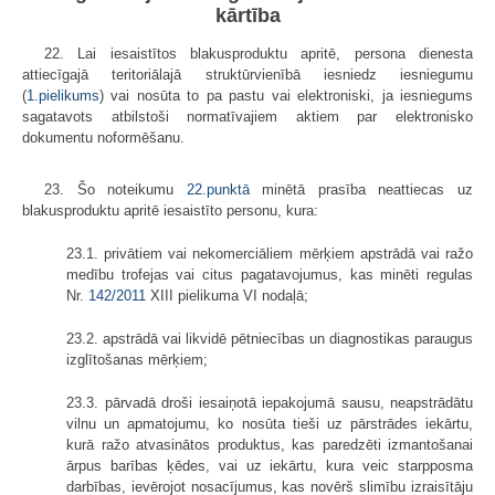
kārtība
22. Lai iesaistītos blakusproduktu apritē, persona dienesta
attiecīgajā teritoriālajā struktūrvienībā iesniedz iesniegumu
(
1.pielikums
) vai nosūta to pa pastu vai elektroniski, ja iesniegums
sagatavots atbilstoši normatīvajiem aktiem par elektronisko
dokumentu noformēšanu.
23. Šo noteikumu
22.punktā
minētā prasība neattiecas uz
blakusproduktu apritē iesaistīto personu, kura:
23.1. privātiem vai nekomerciāliem mērķiem apstrādā vai ražo
medību trofejas vai citus pagatavojumus, kas minēti regulas
Nr.
142/2011
XIII pielikuma VI nodaļā;
23.2. apstrādā vai likvidē pētniecības un diagnostikas paraugus
izglītošanas mērķiem;
23.3. pārvadā droši iesaiņotā iepakojumā sausu, neapstrādātu
vilnu un apmatojumu, ko nosūta tieši uz pārstrādes iekārtu,
kurā ražo atvasinātos produktus, kas paredzēti izmantošanai
ārpus barības ķēdes, vai uz iekārtu, kura veic starpposma
darbības, ievērojot nosacījumus, kas novērš slimību izraisītāju