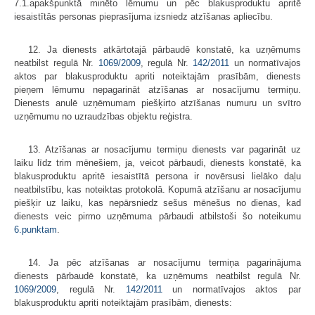
7.1.apakšpunktā minēto lēmumu un pēc blakusproduktu apritē
iesaistītās personas pieprasījuma izsniedz atzīšanas apliecību.
12. Ja dienests atkārtotajā pārbaudē konstatē, ka uzņēmums
neatbilst regulā Nr.
1069/2009
, regulā Nr.
142/2011
un normatīvajos
aktos par blakusproduktu apriti noteiktajām prasībām, dienests
pieņem lēmumu nepagarināt atzīšanas ar nosacījumu termiņu.
Dienests anulē uzņēmumam piešķirto atzīšanas numuru un svītro
uzņēmumu no uzraudzības objektu reģistra.
13. Atzīšanas ar nosacījumu termiņu dienests var pagarināt uz
laiku līdz trim mēnešiem, ja, veicot pārbaudi, dienests konstatē, ka
blakusproduktu apritē iesaistītā persona ir novērsusi lielāko daļu
neatbilstību, kas noteiktas protokolā. Kopumā atzīšanu ar nosacījumu
piešķir uz laiku, kas nepārsniedz sešus mēnešus no dienas, kad
dienests veic pirmo uzņēmuma pārbaudi atbilstoši šo noteikumu
6.punktam
.
14. Ja pēc atzīšanas ar nosacījumu termiņa pagarinājuma
dienests pārbaudē konstatē, ka uzņēmums neatbilst regulā Nr.
1069/2009
, regulā Nr.
142/2011
un normatīvajos aktos par
blakusproduktu apriti noteiktajām prasībām, dienests: