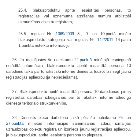
25.4. blakusproduktu apritē iesaistītās personas, to
reģistrācijas vai uzņēmuma atzīšanas numuru atbilstoši
uzraudzības objektu reģistram;
25.5. regulas Nr.
1069/2009
8., 9. un 10.pantā minēto
blakusproduktu kategoriju vai regulas Nr.
142/2011
14.panta
1.punktā noteikto informāciju.
26. Ja mainījusies šo noteikumu
22.punktā
minētajā iesniegumā
norādītā informācija, blakusproduktu apritē iesaistītā persona 10
darbdienu laikā par to rakstiski informē dienestu, lūdzot izsniegt jaunu
reģistrācijas apliecību (ja nepieciešams).
27. Blakusproduktu apritē iesaistītā persona 10 darbdienas pirms
reģistrētās darbības izbeigšanas par to rakstiski informē attiecīgo
dienesta teritoriālo struktūrvienību.
28. Dienests piecu darbdienu laikā pēc šo noteikumu
26.
un
27.punktā
minētās informācijas saņemšanas izdara izmaiņas
uzraudzības objektu reģistrā un izsniedz jaunu reģistrācijas apliecību,
ja blakusproduktu apritē iesaistītā persona to pieprasa.