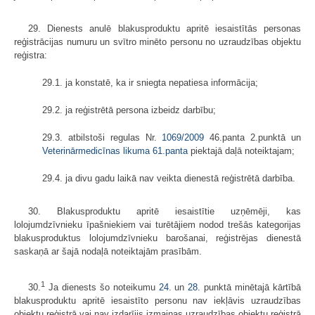
29. Dienests anulē blakusproduktu apritē iesaistītās personas
reģistrācijas numuru un svītro minēto personu no uzraudzības objektu
reģistra:
29.1. ja konstatē, ka ir sniegta nepatiesa informācija;
29.2. ja reģistrētā persona izbeidz darbību;
29.3. atbilstoši regulas Nr.
1069/2009
46.panta 2.punktā un
Veterinārmedicīnas likuma
61.panta
piektajā daļā noteiktajam;
29.4. ja divu gadu laikā nav veikta dienestā reģistrētā darbība.
30. Blakusproduktu apritē iesaistītie uzņēmēji, kas
lolojumdzīvnieku īpašniekiem vai turētājiem nodod trešās kategorijas
blakusproduktus lolojumdzīvnieku barošanai, reģistrējas dienestā
saskaņā ar šajā nodaļā noteiktajām prasībām.
1
30.
Ja dienests šo noteikumu
24.
un
28.
punktā minētajā kārtībā
blakusproduktu apritē iesaistīto personu nav iekļāvis uzraudzības
objektu reģistrā vai nav izdarījis izmaiņas uzraudzības objektu reģistrā