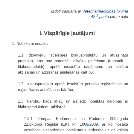
Izdoti saskaņā ar
Veterinārmedicīnas likuma
1
42.
panta
pirmo daļu
I. Vispārīgie jautājumi
1. Noteikumi nosaka:
1.1. dzīvnieku izcelsmes blakusproduktu un atvasinātu
produktu, kas nav paredzēti cilvēku patēriņam (turpmāk –
blakusprodukti), apritē iesaistīto uzņēmumu un iekārtu
atzīšanas un atzīšanas anulēšanas kārtību;
1.2. blakusproduktu apritē iesaistīto personu reģistrācijas un
reģistrācijas anulēšanas kārtību;
1.3. kārtību, kādā atļauj un aizliedz noteiktas darbības ar
blakusproduktiem, atbilstoši:
1.3.1. Eiropas Parlamenta un Padomes 2009.gada
21.oktobra Regulai (EK) Nr.
1069/2009
, ar ko nosaka
veselības aizsardzības noteikumus attiecībā uz dzīvnieku