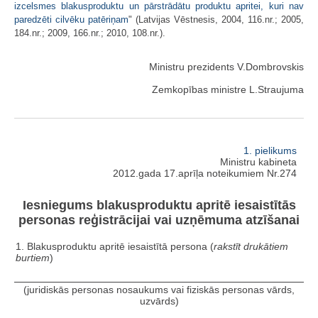
izcelsmes blakusproduktu un pārstrādātu produktu apritei, kuri nav
paredzēti cilvēku patēriņam
" (Latvijas Vēstnesis, 2004, 116.nr.; 2005,
184.nr.; 2009, 166.nr.; 2010, 108.nr.).
Ministru prezidents V.Dombrovskis
Zemkopības ministre L.Straujuma
1. pielikums
Ministru kabineta
2012.gada 17.aprīļa noteikumiem Nr.274
Iesniegums blakusproduktu apritē iesaistītās
personas reģistrācijai vai uzņēmuma atzīšanai
1. Blakusproduktu apritē iesaistītā persona (
rakstīt drukātiem
burtiem
)
(juridiskās personas nosaukums vai fiziskās personas vārds,
uzvārds)