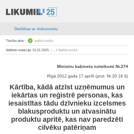
Darbības ar dokumentu
Tiesību akts:
spēkā esošs
Attēlotā redakcija: 01.01.2025. - ... /
Spēkā esošā
Ministru kabineta noteikumi Nr.274
Rīgā 2012.gada 17.aprīlī (prot. Nr.20 16.§)
Kārtība, kādā atzīst uzņēmumus un
iekārtas un reģistrē personas, kas
iesaistītas tādu dzīvnieku izcelsmes
blakusproduktu un atvasinātu
produktu apritē, kas nav paredzēti
cilvēku patēriņam