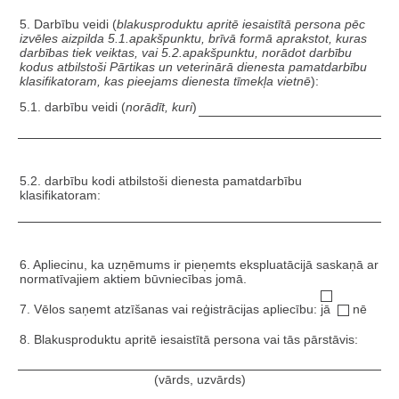
5. Darbību veidi (
blakusproduktu apritē iesaistītā persona
pēc
izvēles aizpilda 5.1.apakšpunktu, brīvā formā aprakstot, kuras
darbības tiek veiktas, vai 5.2.apakšpunktu, norādot darbību
kodus atbilstoši Pārtikas un veterinārā dienesta pamatdarbību
klasifikatoram, kas pieejams dienesta tīmekļa vietnē
):
5.1. darbību veidi (
norādīt, kuri
)
5.2. darbību kodi atbilstoši dienesta pamatdarbību
klasifikatoram:
6. Apliecinu, ka uzņēmums ir pieņemts ekspluatācijā saskaņā ar
normatīvajiem aktiem būvniecības jomā.
7. Vēlos saņemt atzīšanas vai reģistrācijas apliecību:
jā
nē
8. Blakusproduktu apritē iesaistītā persona vai tās pārstāvis:
(vārds, uzvārds)