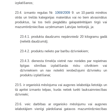
izplatīšanos;
23.4. izmanto regulas Nr.
1069/2009
9. un 10.pantā minētos
otrās un trešās kategorijas materiālus vai no tiem atvasinātus
produktus, lai tos tieši piegādātu galapatērētājam tirgū vai
mazumtirdzniecības uzņēmumam Latvijas teritorijā, ja:
23.4.1. produkta daudzums nepārsniedz 20 kilogramu gadā
(nelielā daudzumā);
23.4.2. produktu nelieto par barību dzīvniekiem;
23.4.3. dienesta tīmekļa vietnē nav norādes par nopietnas
lipīgas slimības izplatīšanās risku cilvēkiem vai
dzīvniekiem un nav noteikti ierobežojumi dzīvnieku un
produktu izplatīšanai;
23.5. ir organiskā mēslojuma vai augsnes ielabotāja lietotājs un
tā apritei izmanto telpas, kurās netiek turēti lauksaimniecības
dzīvnieki;
23.6. veic darbības ar organisko mēslojumu vai augsnes
ielabotājiem vienīgi pārdošanai gatavos mazumtirdzniecības