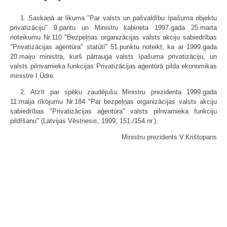
1. Saskaņā ar likuma "Par valsts un pašvaldību īpašuma objektu
privatizāciju" 9.pantu un Ministru kabineta 1997.gada 25.marta
noteikumu Nr.110 "Bezpeļņas organizācijas valsts akciju sabiedrības
"Privatizācijas aģentūra" statūti" 51.punktu noteikt, ka ar 1999.gada
20.maiju ministra, kurš pārrauga valsts īpašuma privatizāciju, un
valsts pilnvarnieka funkcijas Privatizācijas aģentūrā pilda ekonomikas
ministre I.Ūdre.
2. Atzīt par spēku zaudējušu Ministru prezidenta 1999.gada
11.maija rīkojumu Nr.184 "Par bezpeļņas organizācijas valsts akciju
sabiedrības "Privatizācijas aģentūra" valsts pilnvarnieka funkciju
pildīšanu" (Latvijas Vēstnesis, 1999, 151./154.nr.).
Ministru prezidents V.Krištopans