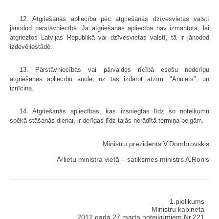
12. Atgriešanās apliecība pēc atgriešanās dzīvesvietas valstī
jānodod pārstāvniecībā. Ja atgriešanās apliecība nav izmantota, lai
atgrieztos Latvijas Republikā vai dzīvesvietas valstī, tā ir jānodod
izdevējiestādē.
13. Pārstāvniecības vai pārvaldes rīcībā esošu nederīgu
atgriešanās apliecību anulē, uz tās izdarot atzīmi "Anulēts", un
iznīcina.
14. Atgriešanās apliecības, kas izsniegtas līdz šo noteikumu
spēkā stāšanās dienai, ir derīgas līdz tajās norādītā termiņa beigām.
Ministru prezidents V.Dombrovskis
Ārlietu ministra vietā – satiksmes ministrs A.Ronis
1.pielikums
Ministru kabineta
2012.gada 27.marta noteikumiem Nr.221