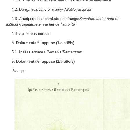
4.1. Izsniegšanas datums/
Date of issue/Date de délivrance
4.2. Derīga līdz/
Date of expiry/Valable jusqu’au
4.3. Amatpersonas paraksts un zīmogs/
Signature and stamp of
authority/Signature et cachet de l’autorité
4.4. Apliecības numurs
5. Dokumenta 5.lappuse (1.a attēls)
5.1. Īpašas atzīmes/
Remarks/Remarques
6. Dokumenta 6.lappuse (1.b attēls)
Paraugs