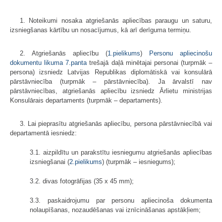
1. Noteikumi nosaka atgriešanās apliecības paraugu un saturu,
izsniegšanas kārtību un nosacījumus, kā arī derīguma termiņu.
2. Atgriešanās apliecību (
1.pielikums
)
Personu apliecinošu
dokumentu likuma
7.panta
trešajā daļā minētajai personai (turpmāk –
persona) izsniedz Latvijas Republikas diplomātiskā vai konsulārā
pārstāvniecība (turpmāk – pārstāvniecība). Ja ārvalstī nav
pārstāvniecības, atgriešanās apliecību izsniedz Ārlietu ministrijas
Konsulārais departaments (turpmāk – departaments).
3. Lai pieprasītu atgriešanās apliecību, persona pārstāvniecībā vai
departamentā iesniedz:
3.1. aizpildītu un parakstītu iesniegumu atgriešanās apliecības
izsniegšanai (
2.pielikums
) (turpmāk – iesniegums);
3.2. divas fotogrāfijas (35 x 45 mm);
3.3. paskaidrojumu par personu apliecinoša dokumenta
nolaupīšanas, nozaudēšanas vai iznīcināšanas apstākļiem;