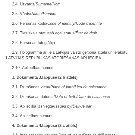
2.4. Uzvārds/
Surname/Nom
2.5. Vārds/
Name/Prènom
2.6. Personas kods/
Code of identity/Code d’identité
2.7. Tiesiskais statuss/
Legal status/État de droit
2.8. Personas fotogrāfija
2.9. Hologramma ar lielā Latvijas valsts ģerboņa attēlu un ierakstu
LATVIJAS REPUBLIKAS ATGRIEŠANĀS APLIECĪBA
2.10. Apliecības numurs
3. Dokumenta 3.lappuse (2.b attēls)
3.1. Dzimšanas vieta/
Place of birth/Lieu de naissance
3.2. Dzimšanas datums/
Date of birth/Date de naissance
3.3. Apliecība izsniegta/
Issued by/Délivré par
3.4. Apliecības numurs
4. Dokumenta 4.lappuse (2.c attēls)