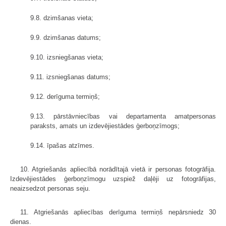
9.8. dzimšanas vieta;
9.9. dzimšanas datums;
9.10. izsniegšanas vieta;
9.11. izsniegšanas datums;
9.12. derīguma termiņš;
9.13. pārstāvniecības vai departamenta amatpersonas
paraksts, amats un izdevējiestādes ģerboņzīmogs;
9.14. īpašas atzīmes.
10. Atgriešanās apliecībā norādītajā vietā ir personas fotogrāfija.
Izdevējiestādes ģerboņzīmogu uzspiež daļēji uz fotogrāfijas,
neaizsedzot personas seju.
11. Atgriešanās apliecības derīguma termiņš nepārsniedz 30
dienas.