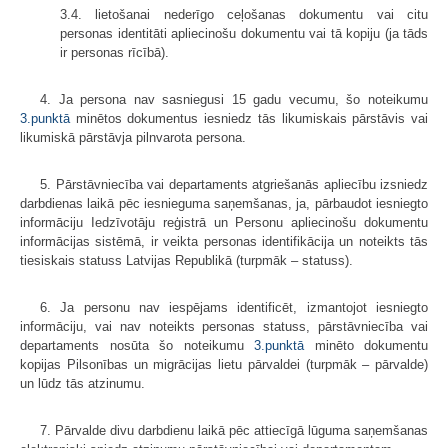
3.4. lietošanai nederīgo ceļošanas dokumentu vai citu
personas identitāti apliecinošu dokumentu vai tā kopiju (ja tāds
ir personas rīcībā).
4. Ja persona nav sasniegusi 15 gadu vecumu, šo noteikumu
3.punktā
minētos dokumentus iesniedz tās likumiskais pārstāvis vai
likumiskā pārstāvja pilnvarota persona.
5. Pārstāvniecība vai departaments atgriešanās apliecību izsniedz
darbdienas laikā pēc iesnieguma saņemšanas, ja, pārbaudot iesniegto
informāciju Iedzīvotāju reģistrā un Personu apliecinošu dokumentu
informācijas sistēmā, ir veikta personas identifikācija un noteikts tās
tiesiskais statuss Latvijas Republikā (turpmāk – statuss).
6. Ja personu nav iespējams identificēt, izmantojot iesniegto
informāciju, vai nav noteikts personas statuss, pārstāvniecība vai
departaments nosūta šo noteikumu
3.punktā
minēto dokumentu
kopijas Pilsonības un migrācijas lietu pārvaldei (turpmāk – pārvalde)
un lūdz tās atzinumu.
7. Pārvalde divu darbdienu laikā pēc attiecīgā lūguma saņemšanas