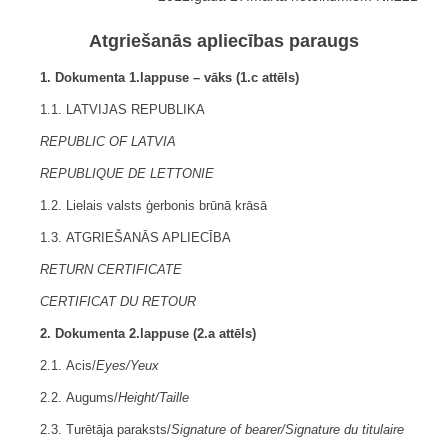
Atgriešanās apliecības paraugs
1. Dokumenta 1.lappuse – vāks (1.c attēls)
1.1. LATVIJAS REPUBLIKA
REPUBLIC OF LATVIA
REPUBLIQUE DE LETTONIE
1.2. Lielais valsts ģerbonis brūnā krāsā
1.3.
ATGRIEŠANĀS APLIECĪBA
RETURN CERTIFICATE
CERTIFICAT DU RETOUR
2. Dokumenta 2.lappuse (2.a attēls)
2.1. Acis/
Eyes/Yeux
2.2. Augums/
Height/Taille
2.3. Turētāja paraksts/
Signature of bearer/Signature du titulaire