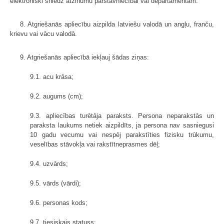
elektroniski sniedz atzinumu pārstāvniecībai vai departamentam.
8. Atgriešanās apliecību aizpilda latviešu valodā un angļu, franču,
krievu vai vācu valodā.
9. Atgriešanās apliecībā iekļauj šādas ziņas:
9.1. acu krāsa;
9.2. augums (cm);
9.3. apliecības turētāja paraksts. Persona neparakstās un
paraksta laukums netiek aizpildīts, ja persona nav sasniegusi
10 gadu vecumu vai nespēj parakstīties fizisku trūkumu,
veselības stāvokļa vai rakstītneprasmes dēļ;
9.4. uzvārds;
9.5. vārds (vārdi);
9.6. personas kods;
9.7. tiesiskais statuss;