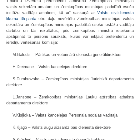
1.punktu izvērtētu pretendentu atbilstību Zemkopības ministrijas
valsts sekretāra amatam un Zemkopības ministrijas padotībā esošo
iestāžu vadītāju amatiem, kā arī saskaņā ar
Valsts civildienesta
likuma
35.panta
otro daļu novērtētu Zemkopības ministrijas valsts
sekretāra un Zemkopības ministrijas padotībā esošo iestāžu vadītāju
darbību un tās rezultātus, pēc zemkopības ministra ieteikuma
apstiprināt to personu sarakstu, kuras var iekļaut pretendentu un
ierēdņu vērtēšanas komisijā:
M.Balodis – Pārtikas un veterinārā dienesta ģenerāldirektors
E.Dreimane – Valsts kancelejas direktore
S.Dumbrovska – Zemkopības ministrijas Juridiskā departamenta
direktore
L.Jansone – Zemkopības ministrijas Lauku attīstības atbalsta
departamenta direktore
V.Kisļicka – Valsts kancelejas Personāla nodaļas vadītāja
K.Kjago – Valsts augu aizsardzības dienesta direktore
A.Krēsliņš – Valsts meža dienesta ģenerāldirektors