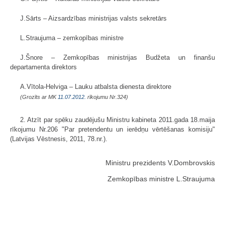
J.Sārts – Aizsardzības ministrijas valsts sekretārs
L.Straujuma – zemkopības ministre
J.Šnore – Zemkopības ministrijas Budžeta un finanšu
departamenta direktors
A.Vītola-Helviga – Lauku atbalsta dienesta direktore
(Grozīts ar MK
11.07.2012.
rīkojumu Nr.324)
2. Atzīt par spēku zaudējušu Ministru kabineta 2011.gada 18.maija
rīkojumu Nr.206 "Par pretendentu un ierēdņu vērtēšanas komisiju"
(Latvijas Vēstnesis, 2011, 78.nr.).
Ministru prezidents V.Dombrovskis
Zemkopības ministre L.Straujuma