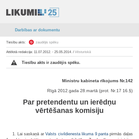
Darbības ar dokumentu
Tiesību akts:
zaudējis spēku
Attēlotā redakcija: 11.07.2012. - 25.05.2014. /
Vēsturiskā
Tiesību akts ir zaudējis spēku.
Ministru kabineta rīkojums Nr.142
Rīgā 2012.gada 28.martā (prot. Nr.17 16.§)
Par pretendentu un ierēdņu
vērtēšanas komisiju
1. Lai saskaņā ar
Valsts civildienesta likuma
9.panta
pirmās daļas