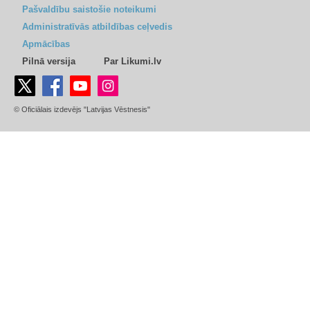
Pašvaldību saistošie noteikumi
Administratīvās atbildības ceļvedis
Apmācības
Pilnā versija
Par Likumi.lv
© Oficiālais izdevējs "Latvijas Vēstnesis"