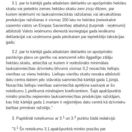
3.1. par to kārtējā gada atbalstam deklarēto un apstiprināto hektāru
skaitu vai pieteikto zemes hektāru skaitu zem zivju dīķiem, par
kuriem ieņēmumi no lauksaimnieciskās ražošanas vai akvakultūras
produkcijas ražošanas ir vismaz 200 latu no hektāra (neieskaitot
saņemto valsts un Eiropas Savienības atbalstu) (turpmāk - ieņēmumi)
atbilstoši Valsts ieņēmumu dienestā iesniegtajai gada ienākumu
deklarācijai vai uzņēmuma gada pārskatam par iepriekšējo taksācijas
gadu;
3.2. par to kārtējā gada atbalstam deklarēto un apstiprināto
pastāvīgo pļavu un ganību vai aramzemē sēto ilggadīgo zālāju
hektāru skaitu, attiecībā uz kuriem ir nodrošināts minimālais
lauksaimniecības dzīvnieku blīvums vismaz 0,2 nosacītās liellopu
vienības uz vienu hektāru. Liellopu vienību skaitu nosaka atbilstoši
datu centra datiem pēc stāvokļa saimniecībā kārtējā gada 1.jūnijā.
Nosacītās liellopu vienības saimniecībā aprēķina saskaņā ar šo
noteikumu 1.pielikumā minētajiem koeficientiem. Šajā apakšpunktā
minēto prasību nepiemēro lauksaimniecības produkcijas ražotājam,
kas līdz kārtējā gada 1.martam ir reģistrējies datu centrā kā dzīvnieku
barības primārais ražotājs."
1
2
3. Papildināt noteikumus ar 3.
un 3.
punktu šādā redakcijā:
1
"3.
Šo noteikumu
3.
1.apakšpunktā minēto prasību par