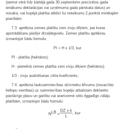
(ņemot vērā līdz kārtējā gada 30.septembrim precizētos gada
ienākumu deklarācijas vai uzņēmuma gada pārskata datus) un
nosaka, vai kopējā platība atbilst šo noteikumu
2.
punktā minētajām
prasībām;
7.3. aprēķina zemes platību zem zivju dīķiem, par kuras
apstrādāšanu piešķir dīzeļdegvielu. Zemes platību aprēķina,
izmantojot šādu formulu:
Pl = H x 1/3, kur
Pl - platība (hektāros);
H - pieteiktā zemes platība zem zivju dīķiem (hektāros);
1/3 - zivju audzēšanas cikla koeficients;
7.4. aprēķina lauksaimniecības dzīvnieku blīvumu (nosacītās
liellopu vienības) uz saimniecības kopējo atbalstam deklarēto
pastāvīgo pļavu un ganību vai aramzemē sēto ilggadīgo zālāju
platībām, izmantojot šādu formulu:
DZ x k
LB
, kur
N
=
L