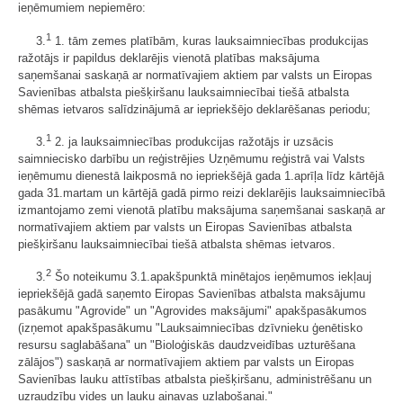
ieņēmumiem nepiemēro:
1
3.
1. tām zemes platībām, kuras lauksaimniecības produkcijas
ražotājs ir papildus deklarējis vienotā platības maksājuma
saņemšanai saskaņā ar normatīvajiem aktiem
par valsts un Eiropas
Savienības atbalsta piešķiršanu lauksaimniecībai tiešā atbalsta
shēmas ietvaros
salīdzinājumā ar iepriekšējo deklarēšanas periodu;
1
3.
2. ja lauksaimniecības produkcijas ražotājs ir uzsācis
saimniecisko darbību un reģistrējies Uzņēmumu reģistrā vai Valsts
ieņēmumu dienestā laikposmā no iepriekšējā gada 1.aprīļa līdz kārtējā
gada 31.martam un kārtējā gadā pirmo reizi deklarējis lauksaimniecībā
izmantojamo zemi vienotā platību maksājuma saņemšanai saskaņā ar
normatīvajiem aktiem
par valsts un Eiropas Savienības atbalsta
piešķiršanu lauksaimniecībai tiešā atbalsta shēmas ietvaros
.
2
3.
Šo noteikumu
3.
1.apakšpunktā minētajos ieņēmumos iekļauj
iepriekšējā gadā saņemto Eiropas Savienības atbalsta maksājumu
pasākumu "Agrovide" un "Agrovides maksājumi" apakšpasākumos
(izņemot apakšpasākumu "Lauksaimniecības dzīvnieku ģenētisko
resursu saglabāšana" un "Bioloģiskās daudzveidības uzturēšana
zālājos") saskaņā ar normatīvajiem aktiem par valsts un Eiropas
Savienības lauku attīstības atbalsta piešķiršanu, administrēšanu un
uzraudzību vides un lauku ainavas uzlabošanai."