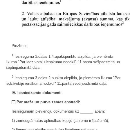
Piezīmes.
1
Iesnieguma 3.daļas 1.4.apakšpunktu aizpilda, ja piemērota
likuma "Par iedzīvotāju ienākuma nodokli" 11.panta sešpadsmitā un
septiņpadsmitā daļa.
2
Iesnieguma 3.daļas 2.punktu aizpilda, ja piemērota likuma "Par
iedzīvotāju ienākuma nodokli" 11.panta septiņpadsmitā daļa.
IV. Iesniedzamie dokumenti
Par meža un purva zemes apstrādi:
Iesniegumam pievienoju dokumentus uz ______ lapām:
1) zemesgrāmatas apliecības kopiju (ja zeme ir īpašumā);
2) līgumu par platību pastāvīgu lietošanu vai nomu;