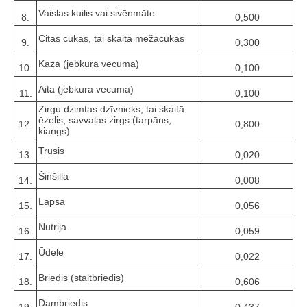
Vaislas kuilis vai sivēnmāte
8.
0,500
Citas cūkas, tai skaitā mežacūkas
9.
0,300
Kaza (jebkura vecuma)
10.
0,100
Aita (jebkura vecuma)
11.
0,100
Zirgu dzimtas dzīvnieks, tai skaitā
ēzelis, savvaļas zirgs (tarpāns,
12.
0,800
kiangs)
Trusis
13.
0,020
Šinšilla
14.
0,008
Lapsa
15.
0,056
Nutrija
16.
0,059
Ūdele
17.
0,022
Briedis (staltbriedis)
18.
0,606
Dambriedis
19.
0,437