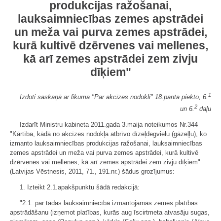
produkcijas ražošanai,
lauksaimniecības zemes apstrādei
un meža vai purva zemes apstrādei,
kurā kultivē dzērvenes vai mellenes,
kā arī zemes apstrādei zem zivju
dīķiem"
1
Izdoti saskaņā ar likuma "Par akcīzes nodokli" 18.panta piekto, 6.
2
un 6.
daļu
Izdarīt Ministru kabineta 2011.gada 3.maija noteikumos Nr.344
"
Kārtība, kādā no akcīzes nodokļa atbrīvo dīzeļdegvielu (gāzeļļu), ko
izmanto lauksaimniecības produkcijas ražošanai, lauksaimniecības
zemes apstrādei un meža vai purva zemes apstrādei, kurā kultivē
dzērvenes vai mellenes, kā arī zemes apstrādei zem zivju dīķiem
"
(Latvijas Vēstnesis, 2011, 71., 191.nr.) šādus grozījumus:
1. Izteikt 2.1.apakšpunktu šādā redakcijā:
"
2.1. par tādas lauksaimniecībā izmantojamās zemes platības
apstrādāšanu (izņemot platības, kurās aug īscirtmeta atvasāju sugas,