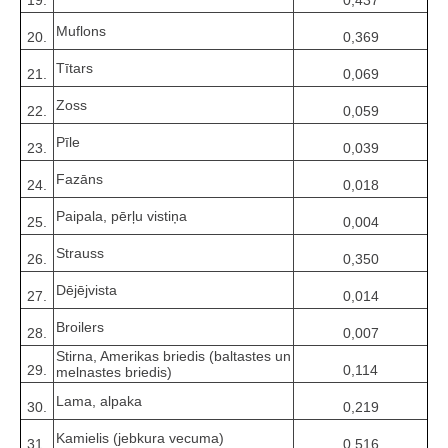
Muflons
20.
0,369
Tītars
21.
0,069
Zoss
22.
0,059
Pīle
23.
0,039
Fazāns
24.
0,018
Paipala, pērļu vistiņa
25.
0,004
Strauss
26.
0,350
Dējējvista
27.
0,014
Broilers
28.
0,007
Stirna, Amerikas briedis (baltastes un
29.
0,114
melnastes briedis)
Lama, alpaka
30.
0,219
Kamielis (jebkura vecuma)
31.
0,516