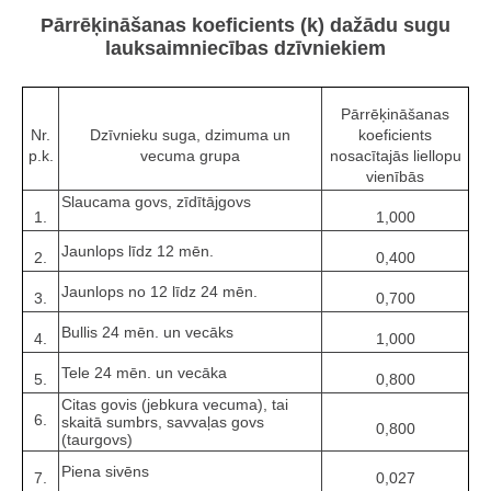
Pārrēķināšanas koeficients (k) dažādu sugu
lauksaimniecības dzīvniekiem
Pārrēķināšanas
Nr.
Dzīvnieku suga, dzimuma un
koeficients
p.k.
vecuma grupa
nosacītajās liellopu
vienībās
Slaucama govs, zīdītājgovs
1.
1,000
Jaunlops līdz 12 mēn.
2.
0,400
Jaunlops no 12 līdz 24 mēn.
3.
0,700
Bullis 24 mēn. un vecāks
4.
1,000
Tele 24 mēn. un vecāka
5.
0,800
Citas govis (jebkura vecuma), tai
6.
skaitā sumbrs, savvaļas govs
0,800
(taurgovs)
Piena sivēns
7.
0,027