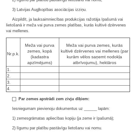
3) Latvijas Augļkopības asociācijas izziņu.
Aizpildīt, ja lauksaimniecības produkcijas ražotāja īpašumā vai
lietošanā ir meža vai purva zemes platības, kurās kultivē dzērvenes
vai mellenes.
Meža vai purva
Meža vai purva zemes, kurās
zemes, kopā
kultivē dzērvenes vai mellenes (par
Nr.p.k.
(kadastra
kurām vēlos saņemt nodokļa
apzīmējums)
atbrīvojumu), hektāros
1.
2.
3.
4.
Par zemes apstrādi zem zivju dīķiem:
Iesniegumam pievienoju dokumentus uz ______ lapām:
1) zemesgrāmatas apliecības kopiju (ja zeme ir īpašumā);
2) līgumu par platību pastāvīgu lietošanu vai nomu.