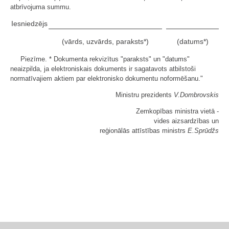
atbrīvojuma summu.
Iesniedzējs
(vārds, uzvārds, paraksts*)
(datums*)
Piezīme. * Dokumenta rekvizītus "paraksts" un "datums"
neaizpilda, ja elektroniskais dokuments ir sagatavots atbilstoši
normatīvajiem aktiem par elektronisko dokumentu noformēšanu."
Ministru prezidents
V.Dombrovskis
Zemkopības ministra vietā -
vides aizsardzības un
reģionālās attīstības ministrs
E.Sprūdžs