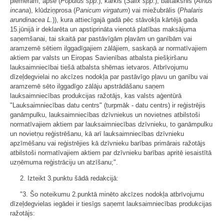
piemēram, apse (
Populus spp
.), kārkls (
Salix spp
.), baltalksnis (
Alnus
incana
), klūdziņprosa (
Panicum virgatum
) vai miežubrālis (
Phalaris
arundinacea L.
)), kura attiecīgajā gadā pēc stāvokļa kārtējā gada
15.jūnijā ir deklarēta un apstiprināta vienotā platības maksājuma
saņemšanai, tai skaitā par pastāvīgām pļavām un ganībām vai
aramzemē sētiem ilggadīgajiem zālājiem, saskaņā ar normatīvajiem
aktiem
par valsts un Eiropas Savienības atbalsta piešķiršanu
lauksaimniecībai tiešā atbalsta shēmas ietvaros
. Atbrīvojumu
dīzeļdegvielai no akcīzes nodokļa par pastāvīgo pļavu un ganību vai
aramzemē sēto ilggadīgo zālāju apstrādāšanu saņem
lauksaimniecības produkcijas ražotājs, kas valsts aģentūrā
"Lauksaimniecības datu centrs" (turpmāk - datu centrs) ir reģistrējis
ganāmpulku, lauksaimniecības dzīvniekus un novietnes atbilstoši
normatīvajiem aktiem
par lauksaimniecības dzīvnieku, to ganāmpulku
un novietņu reģistrēšanu, kā arī lauksaimniecības dzīvnieku
apzīmēšanu
vai reģistrējies kā dzīvnieku barības primārais ražotājs
atbilstoši normatīvajiem aktiem par dzīvnieku barības apritē iesaistītā
uzņēmuma reģistrāciju un atzīšanu;".
2. Izteikt 3.punktu šādā redakcijā:
"3. Šo noteikumu
2.
punktā minēto akcīzes nodokļa atbrīvojumu
dīzeļdegvielas iegādei ir tiesīgs saņemt lauksaimniecības produkcijas
ražotājs: