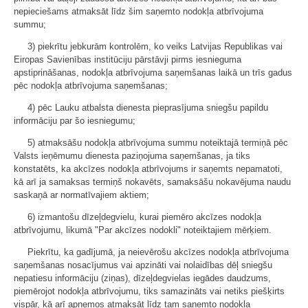
nepieciešams atmaksāt līdz šim saņemto nodokļa atbrīvojuma
summu;
3) piekrītu jebkurām kontrolēm, ko veiks Latvijas Republikas vai
Eiropas Savienības institūciju pārstāvji pirms iesnieguma
apstiprināšanas, nodokļa atbrīvojuma saņemšanas laikā un trīs gadus
pēc nodokļa atbrīvojuma saņemšanas;
4) pēc Lauku atbalsta dienesta pieprasījuma sniegšu papildu
informāciju par šo iesniegumu;
5) atmaksāšu nodokļa atbrīvojuma summu noteiktajā termiņā pēc
Valsts ieņēmumu dienesta paziņojuma saņemšanas, ja tiks
konstatēts, ka akcīzes nodokļa atbrīvojums ir saņemts nepamatoti,
kā arī ja samaksas termiņš nokavēts, samaksāšu nokavējuma naudu
saskaņā ar normatīvajiem aktiem;
6) izmantošu dīzeļdegvielu, kurai piemēro akcīzes nodokļa
atbrīvojumu, likumā "Par akcīzes nodokli" noteiktajiem mērķiem.
Piekrītu, ka gadījumā, ja neievērošu akcīzes nodokļa atbrīvojuma
saņemšanas nosacījumus vai apzināti vai nolaidības dēļ sniegšu
nepatiesu informāciju (ziņas), dīzeļdegvielas iegādes daudzums,
piemērojot nodokļa atbrīvojumu, tiks samazināts vai netiks piešķirts
vispār, kā arī apņemos atmaksāt līdz tam saņemto nodokļa