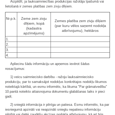
Aizpildīt, ja lauksaimniecības produkcijas ražotāja īpašumā vai
lietošanā ir zemes platības zem zivju dīķiem.
Nr.p.k.
Zeme zem zivju
Zemes platība zem zivju dīķiem
dīķiem, kopā
(par kuru vēlos saņemt nodokļa
(kadastra
atbrīvojumu), hektāros
apzīmējums)
1.
2.
3.
4.
Apliecinu šādu informāciju un apņemos ievērot šādus
nosacījumus:
1) veicu saimniecisko darbību - ražoju lauksaimniecisko
produkciju, par to samaksājot nodokļus konkrētajos nodokļu likumos
noteiktajā kārtībā, un esmu informēts, ka likuma "Par grāmatvedību"
10.pantā noteikto attaisnojuma dokumentu glabāšanas laiks ir pieci
gadi;
2) sniegtā informācija ir pilnīga un patiesa. Esmu informēts, ka par
iesniegumā apzināti vai neapzināti sniegtu nepatiesu informāciju
pilnībā vai daļēji zaudēšu akcīzes nodokļa atbrīvojumu, kā arī būs