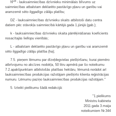
LB
N
- lauksaimniecības dzīvnieku minimālais blīvums uz
saimniecības atbalstam deklarēto pastāvīgo pļavu un ganību vai
aramzemē sēto ilggadīgo zālāju platību;
DZ - lauksaimniecības dzīvnieku skaits atbilstoši datu centra
datiem pēc stāvokļa saimniecībā kārtējā gada 1.jūnijā (gab.);
k - lauksaimniecības dzīvnieku skaita pārrēķināšanas koeficients
nosacītajās liellopu vienībās;
L - atbalstam deklarēto pastāvīgo pļavu un ganību vai aramzemē
sēto ilggadīgo zālāju platība (ha);
7.5. pieņem lēmumu par dīzeļdegvielas piešķiršanu, kurai piemēro
atbrīvojumu no akcīzes nodokļa, 50 litru apmērā par šo noteikumu
7.2.
apakšpunktam atbilstošās platības hektāru, lēmumā norādot arī
lauksaimniecības produkcijas ražotājam piešķirto klienta reģistrācijas
numuru. Lēmumu paziņo lauksaimniecības produkcijas ražotājam."
5. Izteikt pielikumu šādā redakcijā:
"1.pielikums
Ministru kabineta
2011.gada 3.maija
noteikumiem Nr.344