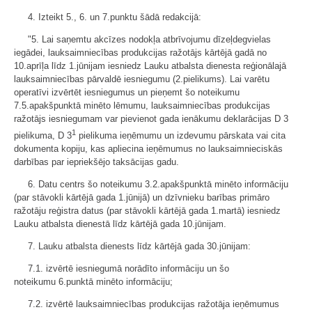
4. Izteikt 5., 6. un 7.punktu šādā redakcijā:
"5. Lai saņemtu akcīzes nodokļa atbrīvojumu dīzeļdegvielas
iegādei, lauksaimniecības produkcijas ražotājs kārtējā gadā no
10.aprīļa līdz 1.jūnijam iesniedz Lauku atbalsta dienesta reģionālajā
lauksaimniecības pārvaldē iesniegumu (2.
pielikums
). Lai varētu
operatīvi izvērtēt iesniegumus un pieņemt šo noteikumu
7.5.apakšpunktā minēto lēmumu, lauksaimniecības produkcijas
ražotājs iesniegumam var pievienot gada ienākumu deklarācijas D 3
1
pielikuma, D 3
pielikuma ieņēmumu un izdevumu pārskata vai cita
dokumenta kopiju, kas apliecina ieņēmumus no lauksaimnieciskās
darbības par iepriekšējo taksācijas gadu.
6. Datu centrs šo noteikumu 3.2.apakšpunktā minēto informāciju
(par stāvokli kārtējā gada 1.jūnijā) un dzīvnieku barības primāro
ražotāju reģistra datus (par stāvokli kārtējā gada 1.martā) iesniedz
Lauku atbalsta dienestā līdz kārtējā gada 10.jūnijam.
7. Lauku atbalsta dienests līdz kārtējā gada 30.jūnijam:
7.1. izvērtē iesniegumā norādīto informāciju un šo
noteikumu
6.
punktā minēto informāciju;
7.2. izvērtē lauksaimniecības produkcijas ražotāja ieņēmumus