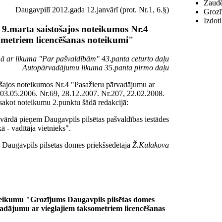
Zaudē
Daugavpilī 2012.gada 12.janvārī (prot. Nr.1, 6.§)
Grozī
Izdot
9.marta saistošajos noteikumos Nr.4
metriem licencēšanas noteikumi"
ņā ar likuma "Par pašvaldībām" 43.panta ceturto daļu
Autopārvadājumu likuma 35.panta pirmo daļu
ošajos noteikumos Nr.4 "Pasažieru pārvadājumu ar
, 03.05.2006. Nr.69, 28.12.2007. Nr.207, 22.02.2008.
zsakot noteikumu 2.punktu šādā redakcijā:
 vārdā pieņem Daugavpils pilsētas pašvaldības iestādes
 - vadītāja vietnieks".
Daugavpils pilsētas domes priekšsēdētāja
Ž.Kulakova
oteikumu "Grozījums Daugavpils pilsētas domes
vadājumu ar vieglajiem taksometriem licencēšanas