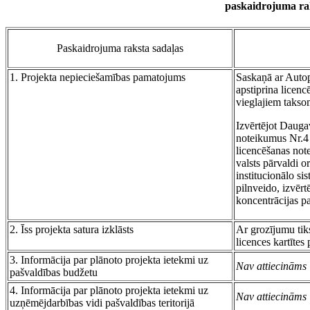
paskaidrojuma ra
Paskaidrojuma raksta sadaļas
1. Projekta nepieciešamības pamatojums
Saskaņā ar Auto
apstiprina licen
vieglajiem takso
Izvērtējot Dauga
noteikumus Nr.4
licencēšanas not
valsts pārvaldi o
institucionālo si
pilnveido, izvērt
koncentrācijas p
2. Īss projekta satura izklāsts
Ar grozījumu tiks
licences kartīte
3. Informācija par plānoto projekta ietekmi uz
Nav attiecināms
pašvaldības budžetu
4. Informācija par plānoto projekta ietekmi uz
Nav attiecināms
uzņēmējdarbības vidi pašvaldības teritorijā