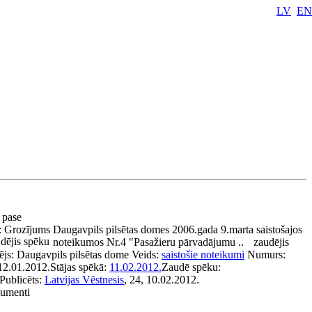
LV
EN
a pase
:
Grozījums Daugavpils pilsētas domes 2006.gada 9.marta saistošajos
dējis spēku
noteikumos Nr.4 "Pasažieru pārvadājumu ..
zaudējis
ējs:
Daugavpils pilsētas dome
Veids:
saistošie noteikumi
Numurs:
12.01.2012.
Stājas spēkā:
11.02.2012.
Zaudē spēku:
Publicēts:
Latvijas Vēstnesis
, 24, 10.02.2012.
kumenti