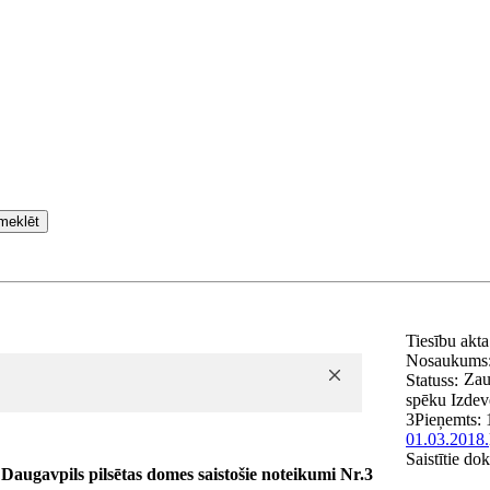
meklēt
Tiesību akt
Nosaukums
Zau
Statuss:
spēku
Izdev
3
Pieņemts:
01.03.2018.
Saistītie do
Daugavpils pilsētas domes saistošie noteikumi Nr.3