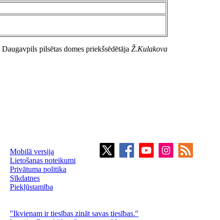
Daugavpils pilsētas domes priekšsēdētāja
Ž.Kulakova
Mobilā versija
Lietošanas noteikumi
Privātuma politika
Sīkdatnes
Piekļūstamība
"Ikvienam ir tiesības zināt savas tiesības."