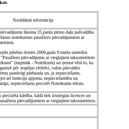
ksts
Norādāmā informācija
pārvadājumu likuma 35.panta pirmo daļu pašvaldība
cēšanas noteikumus pasažieru pārvadājumiem ar
metriem.
vpils pilsētas domes 2006.gada 9.marta saistošos
 "Pasažieru pārvadājumu ar vieglajiem taksometriem
eikumi" (turpmāk - Noteikumi) un ņemot vērā to, ka
rganizē pēc iespējas efektīvi, valsts pārvaldes
stēmu pastāvīgi pārbauda un, ja nepieciešams,
ējot arī funkciju apjomu, nepieciešamību un
akāpi, nepieciešams precizēt Noteikumu tekstu.
 precizēta kārtība, kādā tiek izsniegtas licences un
s pasažieru pārvadājumiem ar vieglajiem taksometriem.