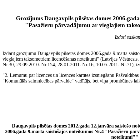
Grozījums Daugavpils pilsētas domes 2006.gada 
"Pasažieru pārvadājumu ar vieglajiem takso
Izdoti saska
Izdarīt grozījumu Daugavpils pilsētas domes 2006.gada 9.marta saist
vieglajiem taksometriem licencēšanas noteikumi" (Latvijas Vēstnesis
Nr.30, 29.09.2010. Nr.154, 28.01.2011. Nr.16, 10.05.2011. Nr.71), i
"2. Lēmumu par licences un licences kartītes izsniegšanu Pašvaldības
"Komunālās saimniecības pārvalde" vadītājs, bet viņa prombūtnes laikā
Daugavpils pilsētas domes 2012.gada 12.janvāra saistošo n
2006.gada 9.marta saistošajos noteikumos Nr.4 "Pasažieru pār
noteikumi""