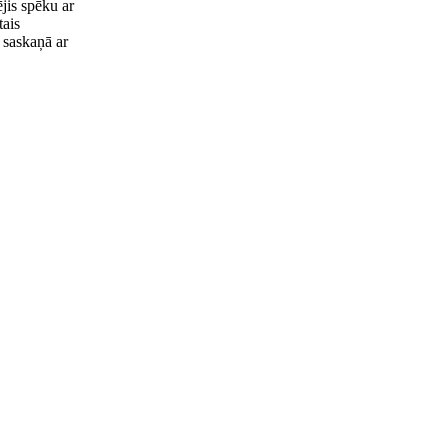
jis spēku ar
tais
i saskaņā ar