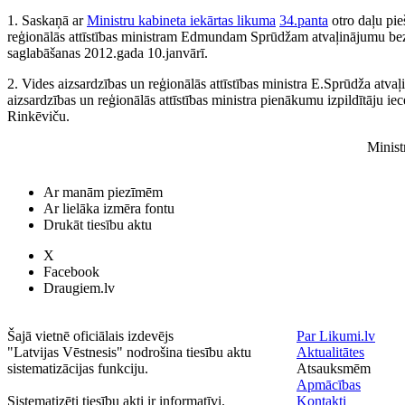
1. Saskaņā ar
Ministru kabineta iekārtas likuma
34.panta
otro daļu pie
reģionālās attīstības ministram Edmundam Sprūdžam atvaļinājumu be
saglabāšanas 2012.gada 10.janvārī.
2. Vides aizsardzības un reģionālās attīstības ministra E.Sprūdža atvaļ
aizsardzības un reģionālās attīstības ministra pienākumu izpildītāju iec
Rinkēviču.
Minist
Ar manām piezīmēm
Ar lielāka izmēra fontu
Drukāt tiesību aktu
X
Facebook
Draugiem.lv
Šajā vietnē oficiālais izdevējs
Par Likumi.lv
"Latvijas Vēstnesis" nodrošina tiesību aktu
Aktualitātes
sistematizācijas funkciju.
Atsauksmēm
Apmācības
Sistematizēti tiesību akti ir informatīvi.
Kontakti