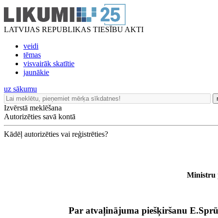
LATVIJAS REPUBLIKAS TIESĪBU AKTI
veidi
tēmas
visvairāk skatītie
jaunākie
uz sākumu
Izvērstā meklēšana
Autorizēties savā kontā
Kādēļ autorizēties vai reģistrēties?
Ministru
Par atvaļinājuma piešķiršanu E.Sp