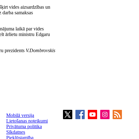
šķirt vides aizsardzības un
z darba samaksas
inājuma laikā par vides
elt ārlietu ministru Edgaru
ru prezidents
V.Dombrovskis
Mobilā versija
Lietošanas noteikumi
Privātuma politika
Sīkdatnes
Piekļūstamība