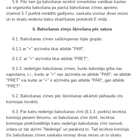
5.9. Pēc tam (ja balsošanai iecirknī izmantotas vairākas kastes
vai organizēta balsošana pa pastu) balsošanas zīmes apvieno,
izņemot 5.7.punktā norādīto gadījumu, saskaita vismaz divas reizes
un to skaitu ieraksta balsu skaitīšanas protokolā E rindā.
6. Balsošanas zīmju šķirošana pēc satura
6.1. Balsošanas zīmes sašķirojamas trijās grupās:
6.1.1 ar "+" atzīmēta tikai atbilde "PAR";
6.1.2. ar "+" atzīmēta tikai atbilde "PRET";
6.1.3. nederīgās balsošanas zīmes, kurās balsotāja griba nav
saprotama, t.i., kurās ar "+" nav atzīmēta ne atbilde "PAR", ne atbilde
"PRET" vai kurās ar "+" ir atzīmēta gan atbilde "PAR", gan atbilde
"PRET".
6.2. Balsošanas zīmes pēc šķirošanas atkārtoti pārbauda cits
komisijas loceklis.
6.3. Par katru nederīgo balsošanas zīmi (6.1.3. punkts) iecirkņa
komisija pieņem lēmumu, un balsošanas zīmi dzēš. Iecirkņa
komisijas priekšsēdētājs katru nederīgo balsošanas zīmi numurē,
izdara uz tās atzīmi "Nederīga" un paraksta to. Tad iecirkņa komisija
šīs balsošanas zīmes saskaita vismaz divas reizes un to skaitu