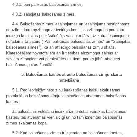
4.3.1. pāri palikušās balsošanas zīmes;
4.3.2. sabojātās balsošanas zīmes.
4.4. Balsošanas zīmes iesaiņojamas un iesaiņojums nostiprināms
ar uzlīmi, kuru apzīmogo ar iecirkņa komisijas zīmogu un paraksta
iecirkņa komisijas priekšsēdētājs vai sekretārs. Uz katra iesaiņojuma
norādāms tā saturs ("Pāri palikušās balsošanas zīmes" un "Sabojātās
balsošanas zīmes"), kā arī attiecīgo balsošanas zīmju skaits.
Klātesošajiem novērotājiem arī ir tiesības aizzīmogot saiņus ar
saviem zīmogiem vai parakstīties uz tiem, par ko jābūt atsaucei
balsošanas gaitas žurnālā.
5. Balsošanas kastēs atrasto balsošanas zīmju skaita
noteikšana
5.1. Pēc iepriekšminēto ziņu ierakstīšanas balsu skaitīšanas
protokolā un balsošanas zīmju iesaiņošanas atveramas balsošanas
kastes.
Ja balsošanai vēlēšanu iecirknī izmantotas vairākas balsošanas
kastes, tās atveramas vienlaicīgi un no tām izņemtās balsošanas
zīmes skaitāmas kopā.
5.2. Kad balsošanas zīmes ir izņemtas no balsošanas kastes,