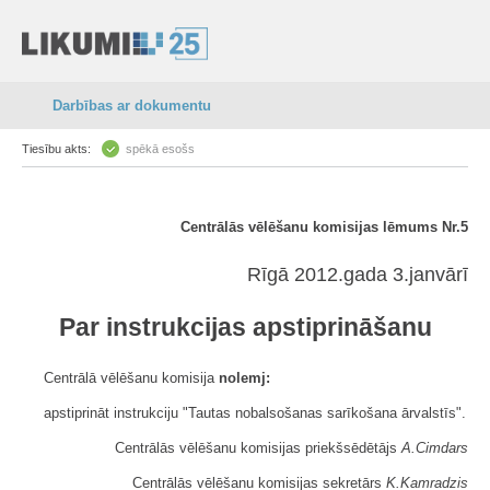
Darbības ar dokumentu
Tiesību akts:
spēkā esošs
Centrālās vēlēšanu komisijas lēmums Nr.5
Rīgā 2012.gada 3.janvārī
Par instrukcijas apstiprināšanu
Centrālā vēlēšanu komisija
nolemj:
apstiprināt instrukciju "Tautas nobalsošanas sarīkošana ārvalstīs".
Centrālās vēlēšanu komisijas priekšsēdētājs
A.Cimdars
Centrālās vēlēšanu komisijas sekretārs
K.Kamradzis