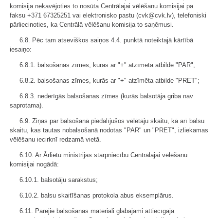
komisija nekavējoties to nosūta Centrālajai vēlēšanu komisijai pa
faksu +371 67325251 vai elektronisko pastu (cvk@cvk.lv), telefoniski
pārliecinoties, ka Centrālā vēlēšanu komisija to saņēmusi.
6.8. Pēc tam atsevišķos saiņos 4.4. punktā noteiktajā kārtībā
iesaiņo:
6.8.1. balsošanas zīmes, kurās ar "+" atzīmēta atbilde "PAR";
6.8.2. balsošanas zīmes, kurās ar "+" atzīmēta atbilde "PRET";
6.8.3. nederīgās balsošanas zīmes (kurās balsotāja griba nav
saprotama).
6.9. Ziņas par balsošanā piedalījušos vēlētāju skaitu, kā arī balsu
skaitu, kas tautas nobalsošanā nodotas "PAR" un "PRET", izliekamas
vēlēšanu iecirknī redzamā vietā.
6.10. Ar Ārlietu ministrijas starpniecību Centrālajai vēlēšanu
komisijai nogādā:
6.10.1. balsotāju sarakstus;
6.10.2. balsu skaitīšanas protokola abus eksemplārus.
6.11. Pārējie balsošanas materiāli glabājami attiecīgajā