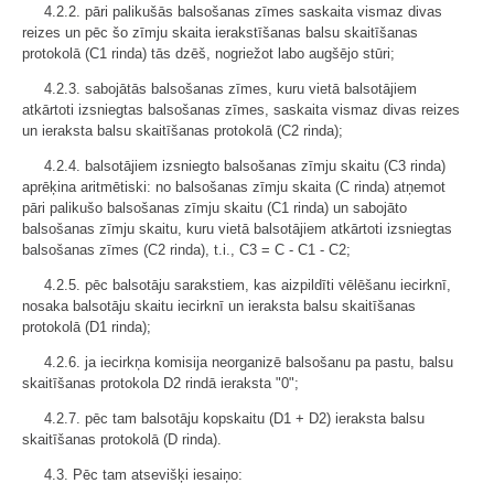
4.2.2. pāri palikušās balsošanas zīmes saskaita vismaz divas
reizes un pēc šo zīmju skaita ierakstīšanas balsu skaitīšanas
protokolā (C1 rinda) tās dzēš, nogriežot labo augšējo stūri;
4.2.3. sabojātās balsošanas zīmes, kuru vietā balsotājiem
atkārtoti izsniegtas balsošanas zīmes, saskaita vismaz divas reizes
un ieraksta balsu skaitīšanas protokolā (C2 rinda);
4.2.4. balsotājiem izsniegto balsošanas zīmju skaitu (C3 rinda)
aprēķina aritmētiski: no balsošanas zīmju skaita (C rinda) atņemot
pāri palikušo balsošanas zīmju skaitu (C1 rinda) un sabojāto
balsošanas zīmju skaitu, kuru vietā balsotājiem atkārtoti izsniegtas
balsošanas zīmes (C2 rinda), t.i., C3 = C - C1 - C2;
4.2.5. pēc balsotāju sarakstiem, kas aizpildīti vēlēšanu iecirknī,
nosaka balsotāju skaitu iecirknī un ieraksta balsu skaitīšanas
protokolā (D1 rinda);
4.2.6. ja iecirkņa komisija neorganizē balsošanu pa pastu, balsu
skaitīšanas protokola D2 rindā ieraksta "0";
4.2.7. pēc tam balsotāju kopskaitu (D1 + D2) ieraksta balsu
skaitīšanas protokolā (D rinda).
4.3. Pēc tam atsevišķi iesaiņo: