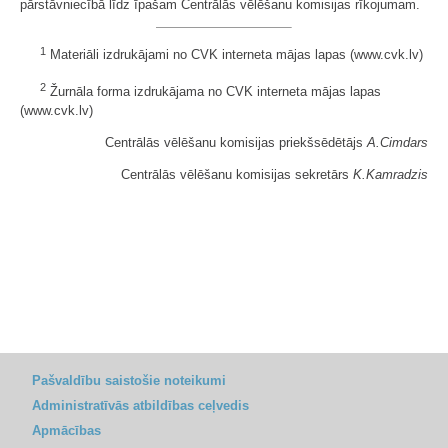
pārstāvniecībā līdz īpašam Centrālās vēlēšanu komisijas rīkojumam.
1
Materiāli izdrukājami no CVK interneta mājas lapas (www.cvk.lv)
2
Žurnāla forma izdrukājama no CVK interneta mājas lapas
(www.cvk.lv)
Centrālās vēlēšanu komisijas priekšsēdētājs
A.Cimdars
Centrālās vēlēšanu komisijas sekretārs
K.Kamradzis
Pašvaldību saistošie noteikumi
Administratīvās atbildības ceļvedis
Apmācības