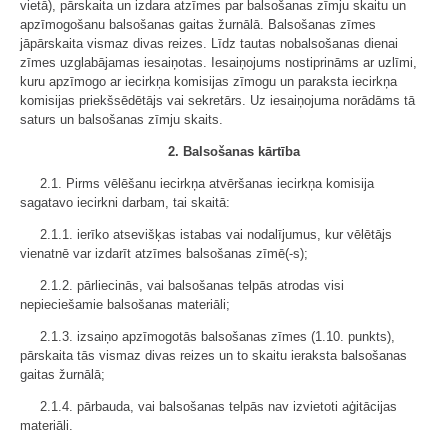
vietā), pārskaita un izdara atzīmes par balsošanas zīmju skaitu un
apzīmogošanu balsošanas gaitas žurnālā. Balsošanas zīmes
jāpārskaita vismaz divas reizes. Līdz tautas nobalsošanas dienai
zīmes uzglabājamas iesaiņotas. Iesaiņojums nostiprināms ar uzlīmi,
kuru apzīmogo ar iecirkņa komisijas zīmogu un paraksta iecirkņa
komisijas priekšsēdētājs vai sekretārs. Uz iesaiņojuma norādāms tā
saturs un balsošanas zīmju skaits.
2. Balsošanas kārtība
2.1. Pirms vēlēšanu iecirkņa atvēršanas iecirkņa komisija
sagatavo iecirkni darbam, tai skaitā:
2.1.1. ierīko atsevišķas istabas vai nodalījumus, kur vēlētājs
vienatnē var izdarīt atzīmes balsošanas zīmē(-s);
2.1.2. pārliecinās, vai balsošanas telpās atrodas visi
nepieciešamie balsošanas materiāli;
2.1.3. izsaiņo apzīmogotās balsošanas zīmes (1.10. punkts),
pārskaita tās vismaz divas reizes un to skaitu ieraksta balsošanas
gaitas žurnālā;
2.1.4. pārbauda, vai balsošanas telpās nav izvietoti aģitācijas
materiāli.