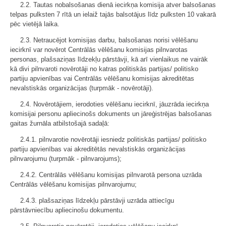
2.2. Tautas nobalsošanas dienā iecirkņa komisija atver balsošanas
telpas pulksten 7 rītā un ielaiž tajās balsotājus līdz pulksten 10 vakarā
pēc vietējā laika.
2.3. Netraucējot komisijas darbu, balsošanas norisi vēlēšanu
iecirknī var novērot Centrālās vēlēšanu komisijas pilnvarotas
personas, plašsaziņas līdzekļu pārstāvji, kā arī vienlaikus ne vairāk
kā divi pilnvaroti novērotāji no katras politiskās partijas/ politisko
partiju apvienības vai Centrālās vēlēšanu komisijas akreditētas
nevalstiskās organizācijas (turpmāk - novērotāji).
2.4. Novērotājiem, ierodoties vēlēšanu iecirknī, jāuzrāda iecirkņa
komisijai personu apliecinošs dokuments un jāreģistrējas balsošanas
gaitas žurnāla atbilstošajā sadaļā:
2.4.1. pilnvarotie novērotāji iesniedz politiskās partijas/ politisko
partiju apvienības vai akreditētās nevalstiskās organizācijas
pilnvarojumu (turpmāk - pilnvarojums);
2.4.2. Centrālās vēlēšanu komisijas pilnvarotā persona uzrāda
Centrālās vēlēšanu komisijas pilnvarojumu;
2.4.3. plašsaziņas līdzekļu pārstāvji uzrāda attiecīgu
pārstāvniecību apliecinošu dokumentu.