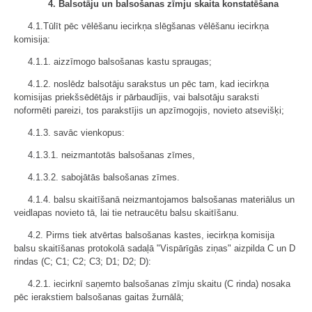
4. Balsotāju un balsošanas zīmju skaita konstatēšana
4.1.Tūlīt pēc vēlēšanu iecirkņa slēgšanas vēlēšanu iecirkņa
komisija:
4.1.1. aizzīmogo balsošanas kastu spraugas;
4.1.2. noslēdz balsotāju sarakstus un pēc tam, kad iecirkņa
komisijas priekšsēdētājs ir pārbaudījis, vai balsotāju saraksti
noformēti pareizi, tos parakstījis un apzīmogojis, novieto atsevišķi;
4.1.3. savāc vienkopus:
4.1.3.1. neizmantotās balsošanas zīmes,
4.1.3.2. sabojātās balsošanas zīmes.
4.1.4. balsu skaitīšanā neizmantojamos balsošanas materiālus un
veidlapas novieto tā, lai tie netraucētu balsu skaitīšanu.
4.2. Pirms tiek atvērtas balsošanas kastes, iecirkņa komisija
balsu skaitīšanas protokolā sadaļā "Vispārīgās ziņas" aizpilda C un D
rindas (C; C1; C2; C3; D1; D2; D):
4.2.1. iecirknī saņemto balsošanas zīmju skaitu (C rinda) nosaka
pēc ierakstiem balsošanas gaitas žurnālā;