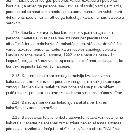
atzīmi, ierakstot attiecīgās personas vārdu, uzvārdu un personas
kodu vai (ja attiecīgā persona nav Latvijas pilsonis) vārdu, uzvārdu,
personu apliecinošā dokumenta nosaukumu, numuru un valsti, kurā
dokuments izdots, kā arī attiecīgā balsotāja kārtas numuru balsotāju
sarakstā.
2.12. Iecirkņa komisijas loceklis, iepriekš pārliecinājies, ka
persona ir vēlētājs un tā pasē nav atzīmes par piedalīšanos
attiecīgajā tautas nobalsošanā, balsotāju sarakstā ieraksta vēlētāja
vārdu, uzvārdu, personas kodu, kā arī iespiež spiedogu vēlētāja
Latvijas pilsoņa pasē 9. lappusē, 1992. gada parauga pasē - 14.
lappusē, bet, ja tajā nav vietas spiedoga iespiešanai, pieļaujams, ka
tas tiek iespiests 12. vai 13. lappusē.
2.13. Katram balsotājam iecirkņa komisija izsniedz vienu
balsošanas zīmi, kuras otra puse apzīmogota ar iecirkņa komisijas
zīmogu. Ja vienlaikus notiek tautas nobalsošana par vairākiem
jautājumiem, par katru no tiem izsniedzama viena balsošanas zīme.
2.14. Balsotājs parakstās balsotāju sarakstā par katras
balsošanas zīmes saņemšanu.
2.15. Balsošanas telpās ierīkotā atsevišķā istabā vai nodalījumā
balsotājs vienatnē balsošanas zīmē izdara nepieciešamās atzīmes,
pēc savas izvēles atzīmējot ar atzīmi "+" vēlamo atbildi "PAR" vai