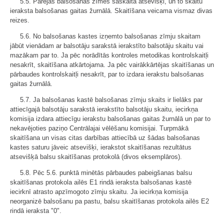
5.5. Pārējās balsošanas zīmes saskaita atsevišķi, un to skaitu
ieraksta balsošanas gaitas žurnālā. Skaitīšana veicama vismaz divas
reizes.
5.6. No balsošanas kastes izņemto balsošanas zīmju skaitam
jābūt vienādam ar balsotāju sarakstā ierakstīto balsotāju skaitu vai
mazākam par to. Ja pēc norādītās kontroles metodikas kontrolskaitļi
nesakrīt, skaitīšana atkārtojama. Ja pēc vairākkārtējas skaitīšanas un
pārbaudes kontrolskaitļi nesakrīt, par to izdara ierakstu balsošanas
gaitas žurnālā.
5.7. Ja balsošanas kastē balsošanas zīmju skaits ir lielāks par
attiecīgajā balsotāju sarakstā ierakstīto balsotāju skaitu, iecirkņa
komisija izdara attiecīgu ierakstu balsošanas gaitas žurnālā un par to
nekavējoties paziņo Centrālajai vēlēšanu komisijai. Turpmākā
skaitīšana un visas citas darbības attiecībā uz šādas balsošanas
kastes saturu jāveic atsevišķi, ierakstot skaitīšanas rezultātus
atsevišķā balsu skaitīšanas protokolā (divos eksemplāros).
5.8. Pēc 5.6. punktā minētās pārbaudes pabeigšanas balsu
skaitīšanas protokola ailēs E1 rindā ieraksta balsošanas kastē
iecirknī atrasto apzīmogoto zīmju skaitu. Ja iecirkņa komisija
neorganizē balsošanu pa pastu, balsu skaitīšanas protokola ailēs E2
rindā ieraksta "0".