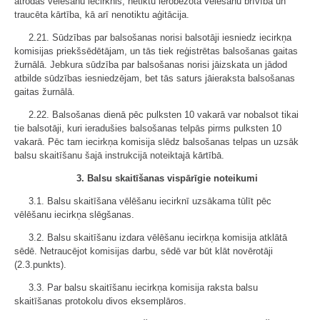
atrodas vēlēšanu iecirknis, netiktu ierobežota vēlēšanu brīvība un
traucēta kārtība, kā arī nenotiktu aģitācija.
2.21. Sūdzības par balsošanas norisi balsotāji iesniedz iecirkņa
komisijas priekšsēdētājam, un tās tiek reģistrētas balsošanas gaitas
žurnālā. Jebkura sūdzība par balsošanas norisi jāizskata un jādod
atbilde sūdzības iesniedzējam, bet tās saturs jāieraksta balsošanas
gaitas žurnālā.
2.22. Balsošanas dienā pēc pulksten 10 vakarā var nobalsot tikai
tie balsotāji, kuri ieradušies balsošanas telpās pirms pulksten 10
vakarā. Pēc tam iecirkņa komisija slēdz balsošanas telpas un uzsāk
balsu skaitīšanu šajā instrukcijā noteiktajā kārtībā.
3. Balsu skaitīšanas vispārīgie noteikumi
3.1. Balsu skaitīšana vēlēšanu iecirknī uzsākama tūlīt pēc
vēlēšanu iecirkņa slēgšanas.
3.2. Balsu skaitīšanu izdara vēlēšanu iecirkņa komisija atklātā
sēdē. Netraucējot komisijas darbu, sēdē var būt klāt novērotāji
(2.3.punkts).
3.3. Par balsu skaitīšanu iecirkņa komisija raksta balsu
skaitīšanas protokolu divos eksemplāros.