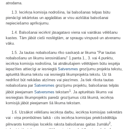
atrodama.
1.3. Iecirkņa komisija nodrošina, lai balsošanas telpas būtu
pienācīgi iekārtotas un apgādātas ar visu aizklātai balsošanai
nepieciešamo aprīkojumu.
1.4. Balsošanai iecirknī jāsagatavo viena vai vairākas vēlēšanu
kastes. Tām jābūt cieši noslēgtām, ar spraugu virspusē un atveramu
vāku.
1.5. Ja tautas nobalsošanu rīko saskaņā ar likuma "Par tautas
nobalsošanu un likumu ierosināšanu" 1.panta 1., 3. vai 4.punktu,
iecirkņa komisija nodrošina, lai atnākušajiem vēlētājiem būtu iespēja
iepazīties attiecīgi ar iesniegtā
Satversmes
grozījumu projekta tekstu,
apturētā likuma tekstu vai iesniegtā likumprojekta tekstu. Uz tā
nedrīkst būt nekādas atzīmes vai piezīmes. Ja tiek rīkota tautas
nobalsošana par
Satversmes
grozījumu projektu, balsošanas telpās
1
jābūt pieejamam
Satversmes
tekstam
. Ja apturētais likums vai
iesniegtais likumprojekts paredz grozījumus citā likumā, iecirkņa
komisijā jābūt pieejamam šā likuma tekstam.
1.6. Uzsākot vēlēšanu iecirkņa darbu, iecirkņa komisijas sekretārs
vai - viņa prombūtnes laikā - cits iecirkņa komisijas priekšsēdētāja
2
pilnvarots komisijas loceklis raksta balsošanas gaitas žurnālu
,