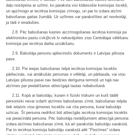
daļu nostiprina ar uzlīmi, ko paraksta visi klātesošie komisijas locekļi,
un apzīmogo ar iecirkņa komisijas zīmogu, un par to izdara atzīmi
balsošanas gaitas žurnālā. Uz uzlīmes var parakstīties arī novērotāji,
ja tādi ir ieradušies.
2.8. Pēc balsošanas kastes aizzīmogošanas iecirkņa komisija pa
elektronisko pastu cvk@cvk.lv nekavējoties ziņo Centrālajai vēlēšanu
komisijai par iecirkņa darba uzsākšanu.
2.9. Balsotāja personu apliecinošs dokuments ir Latvijas pilsoņa
pase.
2.10. Pie ieejas balsošanas telpā iecirkņa komisijas loceklis
pārliecinās, vai atnākušās personas ir vēlētāji, un pārbauda, vai viņu
Latvijas pilsoņa pasei nav beidzies derīguma termiņš un tajā nav
atzīmes par piedalīšanos attiecīgajā tautas nobalsošanā.
2.11. Kopā ar balsotāju, kuram ir fiziski trūkumi un kurš tādēļ
personiski nevar izdarīt atzīmes balsošanas zīmē, balsošanas telpās
tiek ielaists viņa ģimenes loceklis vai cita persona, kurai balsotājs
uzticas. Šī persona nedrīkst būt attiecīgās iecirkņa komisijas loceklis
vai pieaicinātā persona. Pēc balsotāja norādījumiem attiecīgā persona
izdara atzīmes balsošanas zīmē, kā arī parakstās balsotāju sarakstā.
Par to iecirkņa komisija balsotāju sarakstā ailē "Piezīmes" izdara