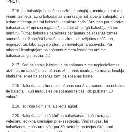
"PRET".
2.16. Ja balsotājs balsošanas zīmi ir sabojājis, iecirkņa komisija
viņam izsniedz jaunu balsošanas zīmi (saņemot atpakaļ sabojāto) un
izdara attiecīgu atzīmi balsotāju sarakstā rindā "Atzīmes par atkārtotu
balsošanas zīmju izsniegšanu", norādot attiecīgā balsotāja kārtas
numuru. Turpat balsotājs parakstās par jaunas balsošanas zīmes
saņemšanu. Sabojātā balsošanas zīme nekavējoties dzēšama,
nogriežot tās labo augšējo stūri, un novietojama atsevišķi. Par
atkārtoti izsniegtajām balsošanas zīmēm izdarāma atzīme
balsošanas gaitas žurnālā.
2.17. Kad balsotājs ir izdarījis balsošanas zīmē nepieciešamās
atzīmes un salocījis balsošanas zīmi, viņš iecirkņa komisijas locekļa
klātbūtnē iemet balsošanas zīmi balsošanas kastē.
2.18. Balsošanas zīmes balsošanas dienā var saņemt un nobalsot
tie balsotāji, kuri ieradušies balsošanas telpās līdz pulksten 10
vakarā.
2.19. Iecirkņa komisijai aizliegts aģitēt.
2.20. Balsošanas laikā kārtību balsošanas telpās uzrauga
vēlēšanu iecirkņa komisijas priekšsēdētājs. Viņš raugās, lai
balsošanas telpās un tuvāk par 50 metriem no ieejas ēkā, kurā