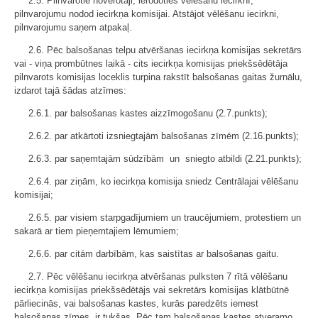
2.5. Pilnvarotie novērotāji, ierodoties vēlēšanu iecirknī,
pilnvarojumu nodod iecirkņa komisijai. Atstājot vēlēšanu iecirkni,
pilnvarojumu saņem atpakaļ.
2.6. Pēc balsošanas telpu atvēršanas iecirkņa komisijas sekretārs
vai - viņa prombūtnes laikā - cits iecirkņa komisijas priekšsēdētāja
pilnvarots komisijas loceklis turpina rakstīt balsošanas gaitas žurnālu,
izdarot tajā šādas atzīmes:
2.6.1. par balsošanas kastes aizzīmogošanu (2.7.punkts);
2.6.2. par atkārtoti izsniegtajām balsošanas zīmēm (2.16.punkts);
2.6.3. par saņemtajām sūdzībām un sniegto atbildi (2.21.punkts);
2.6.4. par ziņām, ko iecirkņa komisija sniedz Centrālajai vēlēšanu
komisijai;
2.6.5. par visiem starpgadījumiem un traucējumiem, protestiem un
sakarā ar tiem pieņemtajiem lēmumiem;
2.6.6. par citām darbībām, kas saistītas ar balsošanas gaitu.
2.7. Pēc vēlēšanu iecirkņa atvēršanas pulksten 7 rītā vēlēšanu
iecirkņa komisijas priekšsēdētājs vai sekretārs komisijas klātbūtnē
pārliecinās, vai balsošanas kastes, kurās paredzēts iemest
balsošanas zīmes, ir tukšas. Pēc tam balsošanas kastes atveramo