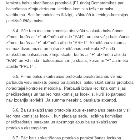
ieraksta balsu skaitīšanas protokolā (F1 rinda).Domstarpības par
balsošanas zīmju derīgumu iecirkņa komisija izšķir ar balsu
vairākumu. Balsīm sadaloties līdzīgi, izšķirošā ir iecirkņa komisijas
priekšsēdētāja balss.
6.4. Pēc tam iecirkņa komisija atsevišķi saskaita balsošanas
zīmes, kurās ar "+" atzīmēta atbilde "PAR", un atsevišķi balsošanas
zīmes, kurās ar "+" atzīmēta atbilde "PRET". Skaitīšana veicama
vismaz divas reizes un balsu skaitīšanas protokola F2 rindā
ierakstāms balsošanas zīmju skaits, kurās ar "+" atzīmēta atbilde
"PAR" un F3 rindā - balsošanas zīmju skaits, kurās ar "+" atzīmēta
atbilde "PRET"..
6.5. Pirms balsu skaitīšanas protokola parakstīšanas vēlreiz
pārbauda visu ierakstu pareizību atbilstoši balsu skaitīšanas protokolā
norādītajai kontroles metodikai. Pārbaudi izdara iecirkņa komisijas
priekšsēdētājs un tas iecirkņa komisijas loceklis, kurš šo pārbaudi
nav izdarījis iepriekš. Ja summa nesakrīt, pārskaita atkārtoti.
6.6. Balsu skaitīšanas protokola abus eksemplārus paraksta visi
iecirkņa komisijas locekļi, kuri piedalās sēdē. Iecirkņa komisijas
priekšsēdētājs paraksta un apzīmogo abus balsu skaitīšanas
protokola eksemplārus.
6.7. Pēc balsu skaitīšanas protokola parakstīšanas iecirkņa