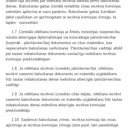
izdarot tajā atzīmes par vēlēšanu iecirkņa darbību pirms balsošanas
dienas. Balsošanas gaitas žurnālā norādītās ziņas iecirkņa komisijas
sekretārs apliecina ar savu parakstu. Balsošanas gaitas žurnālam
jābūt cauršūtam un apzīmogotam ar iecirkņa komisijas zīmogu, tā
lapām - numurētām.
1.7. Centrālā vēlēšanu komisija ar Ārlietu ministrijas starpniecību
nosūta attiecīgajai diplomātiskajai vai konsulārajai pārstāvniecībai
(turpmāk - pārstāvniecība) dokumentus un citus materiālus, kas
nepieciešami balsošanas sarīkošanai. Pārstāvniecības vadītājs atbild
par tautas nobalsošanas dokumentu savlaicīgu nodošanu iecirkņa
komisijas priekšsēdētājam.
1.8. Ja vēlēšanu iecirknis izveidots pārstāvniecībā, vēlēšanu
iecirknī saņemto balsošanas dokumentu un materiālu uzglabāšanu
līdz tautas nobalsošanas dienai nodrošina attiecīgās pārstāvniecības
vadītājs.
1.9. Ja vēlēšanu iecirknis izveidots citās telpās, vēlēšanu iecirknī
saņemto balsošanas dokumentu un materiālu uzglabāšanu līdz tautas
nobalsošanas dienai nodrošina attiecīgās iecirkņa komisijas
priekšsēdētājs.
1.10. Saņēmusi balsošanas zīmes, iecirkņa komisija tās visas
apzīmogo ar iecirkņa komisijas zīmogu (otrā pusē, tam paredzētajā