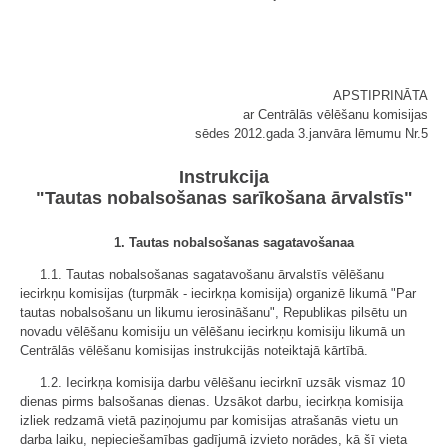
APSTIPRINĀTA
ar Centrālās vēlēšanu komisijas
sēdes 2012.gada 3.janvāra lēmumu Nr.5
Instrukcija
"Tautas nobalsošanas sarīkošana ārvalstīs"
1. Tautas nobalsošanas sagatavošanaa
1.1. Tautas nobalsošanas sagatavošanu ārvalstīs vēlēšanu
iecirkņu komisijas (turpmāk - iecirkņa komisija) organizē likumā "Par
tautas nobalsošanu un likumu ierosināšanu", Republikas pilsētu un
novadu vēlēšanu komisiju un vēlēšanu iecirkņu komisiju likumā un
Centrālās vēlēšanu komisijas instrukcijās noteiktajā kārtībā.
1.2. Iecirkņa komisija darbu vēlēšanu iecirknī uzsāk vismaz 10
dienas pirms balsošanas dienas. Uzsākot darbu, iecirkņa komisija
izliek redzamā vietā paziņojumu par komisijas atrašanās vietu un
darba laiku, nepieciešamības gadījumā izvieto norādes, kā šī vieta