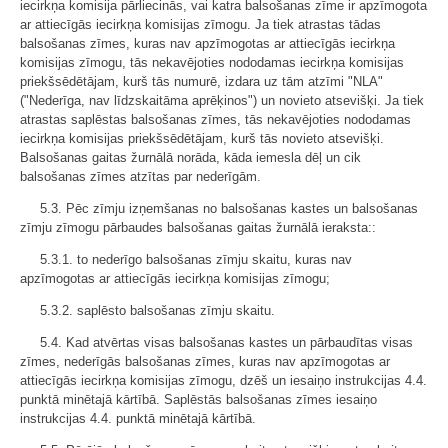
iecirkņa komisija pārliecinās, vai katra balsošanas zīme ir apzīmogota
ar attiecīgās iecirkņa komisijas zīmogu. Ja tiek atrastas tādas
balsošanas zīmes, kuras nav apzīmogotas ar attiecīgās iecirkņa
komisijas zīmogu, tās nekavējoties nododamas iecirkņa komisijas
priekšsēdētājam, kurš tās numurē, izdara uz tām atzīmi "NLA"
("Nederīga, nav līdzskaitāma aprēķinos") un novieto atsevišķi. Ja tiek
atrastas saplēstas balsošanas zīmes, tās nekavējoties nododamas
iecirkņa komisijas priekšsēdētājam, kurš tās novieto atsevišķi.
Balsošanas gaitas žurnālā norāda, kāda iemesla dēļ un cik
balsošanas zīmes atzītas par nederīgām.
5.3. Pēc zīmju izņemšanas no balsošanas kastes un balsošanas
zīmju zīmogu pārbaudes balsošanas gaitas žurnālā ieraksta::
5.3.1. to nederīgo balsošanas zīmju skaitu, kuras nav
apzīmogotas ar attiecīgās iecirkņa komisijas zīmogu;
5.3.2. saplēsto balsošanas zīmju skaitu.
5.4. Kad atvērtas visas balsošanas kastes un pārbaudītas visas
zīmes, nederīgās balsošanas zīmes, kuras nav apzīmogotas ar
attiecīgās iecirkņa komisijas zīmogu, dzēš un iesaiņo instrukcijas 4.4.
punktā minētajā kārtībā. Saplēstās balsošanas zīmes iesaiņo
instrukcijas 4.4. punktā minētajā kārtībā.