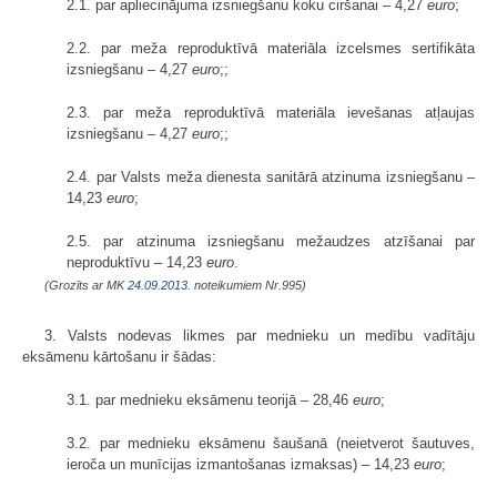
2.1. par apliecinājuma izsniegšanu koku ciršanai – 4,27
euro
;
2.2. par meža reproduktīvā materiāla izcelsmes sertifikāta
izsniegšanu – 4,27
euro
;;
2.3. par meža reproduktīvā materiāla ievešanas atļaujas
izsniegšanu – 4,27
euro
;;
2.4. par Valsts meža dienesta sanitārā atzinuma izsniegšanu –
14,23
euro
;
2.5. par atzinuma izsniegšanu mežaudzes atzīšanai par
neproduktīvu – 14,23
euro
.
(Grozīts ar MK
24.09.2013.
noteikumiem Nr.995)
3. Valsts nodevas likmes par mednieku un medību vadītāju
eksāmenu kārtošanu ir šādas:
3.1. par mednieku eksāmenu teorijā – 28,46
euro
;
3.2. par mednieku eksāmenu šaušanā (neietverot šautuves,
ieroča un munīcijas izmantošanas izmaksas) – 14,23
euro
;