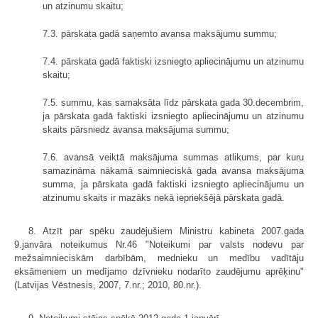
un atzinumu skaitu;
7.3. pārskata gadā saņemto avansa maksājumu summu;
7.4. pārskata gadā faktiski izsniegto apliecinājumu un atzinumu
skaitu;
7.5. summu, kas samaksāta līdz pārskata gada 30.decembrim,
ja pārskata gadā faktiski izsniegto apliecinājumu un atzinumu
skaits pārsniedz avansa maksājuma summu;
7.6. avansā veiktā maksājuma summas atlikums, par kuru
samazināma nākamā saimnieciskā gada avansa maksājuma
summa, ja pārskata gadā faktiski izsniegto apliecinājumu un
atzinumu skaits ir mazāks nekā iepriekšējā pārskata gadā.
8. Atzīt par spēku zaudējušiem Ministru kabineta 2007.gada
9.janvāra noteikumus Nr.46 "Noteikumi par valsts nodevu par
mežsaimnieciskām darbībām, mednieku un medību vadītāju
eksāmeniem un medījamo dzīvnieku nodarīto zaudējumu aprēķinu"
(Latvijas Vēstnesis, 2007, 7.nr.; 2010, 80.nr.).