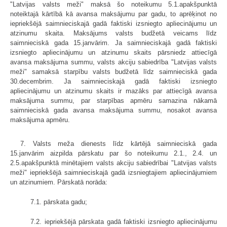
"Latvijas valsts meži" maksā šo noteikumu 5.1.apakšpunktā
noteiktajā kārtībā kā avansa maksājumu par gadu, to aprēķinot no
iepriekšējā saimnieciskajā gadā faktiski izsniegto apliecinājumu un
atzinumu skaita. Maksājums valsts budžetā veicams līdz
saimnieciskā gada 15.janvārim. Ja saimnieciskajā gadā faktiski
izsniegto apliecinājumu un atzinumu skaits pārsniedz attiecīgā
avansa maksājuma summu, valsts akciju sabiedrība "Latvijas valsts
meži" samaksā starpību valsts budžetā līdz saimnieciskā gada
30.decembrim. Ja saimnieciskajā gadā faktiski izsniegto
apliecinājumu un atzinumu skaits ir mazāks par attiecīgā avansa
maksājuma summu, par starpības apmēru samazina nākamā
saimnieciskā gada avansa maksājuma summu, nosakot avansa
maksājuma apmēru.
7. Valsts meža dienests līdz kārtējā saimnieciskā gada
15.janvārim aizpilda pārskatu par šo noteikumu 2.1., 2.4. un
2.5.apakšpunktā minētajiem valsts akciju sabiedrībai "Latvijas valsts
meži" iepriekšējā saimnieciskajā gadā izsniegtajiem apliecinājumiem
un atzinumiem. Pārskatā norāda:
7.1. pārskata gadu;
7.2. iepriekšējā pārskata gadā faktiski izsniegto apliecinājumu