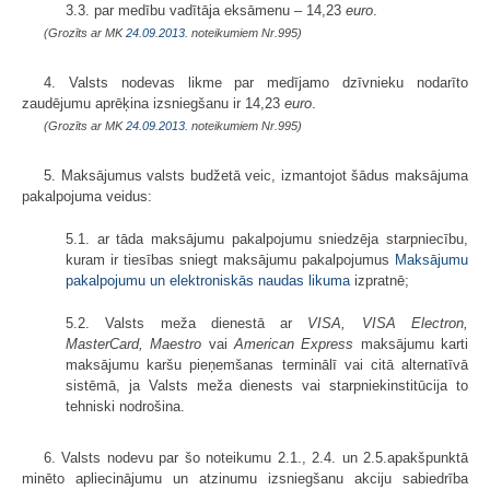
3.3. par medību vadītāja eksāmenu – 14,23
euro
.
(Grozīts ar MK
24.09.2013.
noteikumiem Nr.995)
4. Valsts nodevas likme par medījamo dzīvnieku nodarīto
zaudējumu aprēķina izsniegšanu ir 14,23
euro
.
(Grozīts ar MK
24.09.2013.
noteikumiem Nr.995)
5. Maksājumus valsts budžetā veic, izmantojot šādus maksājuma
pakalpojuma veidus:
5.1. ar tāda maksājumu pakalpojumu sniedzēja starpniecību,
kuram ir tiesības sniegt maksājumu pakalpojumus
Maksājumu
pakalpojumu un elektroniskās naudas likuma
izpratnē;
5.2. Valsts meža dienestā ar
VISA, VISA Electron,
MasterCard, Maestro
vai
American Express
maksājumu karti
maksājumu karšu pieņemšanas terminālī vai citā alternatīvā
sistēmā, ja Valsts meža dienests vai starpniekinstitūcija to
tehniski nodrošina.
6. Valsts nodevu par šo noteikumu 2.1., 2.4. un 2.5.apakšpunktā
minēto apliecinājumu un atzinumu izsniegšanu akciju sabiedrība