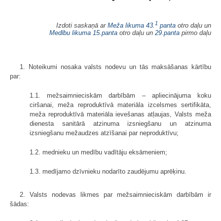
1
Izdoti saskaņā ar
Meža likuma
43.
panta
otro daļu un
Medību likuma
15.panta
otro daļu un
29.panta
pirmo daļu
1. Noteikumi nosaka valsts nodevu un tās maksāšanas kārtību
par:
1.1. mežsaimnieciskām darbībām – apliecinājuma koku
ciršanai, meža reproduktīvā materiāla izcelsmes sertifikāta,
meža reproduktīvā materiāla ievešanas atļaujas, Valsts meža
dienesta sanitārā atzinuma izsniegšanu un atzinuma
izsniegšanu mežaudzes atzīšanai par neproduktīvu;
1.2. mednieku un medību vadītāju eksāmeniem;
1.3. medījamo dzīvnieku nodarīto zaudējumu aprēķinu.
2. Valsts nodevas likmes par mežsaimnieciskām darbībām ir
šādas: