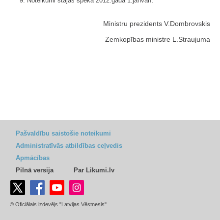
9. Noteikumi stājas spēkā 2012.gada 1.janvārī.
Ministru prezidents V.Dombrovskis
Zemkopības ministre L.Straujuma
Pašvaldību saistošie noteikumi
Administratīvās atbildības ceļvedis
Apmācības
Pilnā versija
Par Likumi.lv
© Oficiālais izdevējs "Latvijas Vēstnesis"