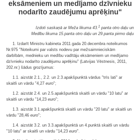
eksāmeniem un medījamo dzīvnieku
nodarīto zaudējumu aprēķinu"
1
Izdoti saskaņā ar Meža likuma 43.
panta otro daļu un
Medību likuma 15.panta otro daļu un 29.panta pirmo daļu
1. Izdarīt Ministru kabineta 2011.gada 20.decembra noteikumos
Nr.975 "Noteikumi par valsts nodevu par mežsaimnieciskām
darbībām, mednieku un medību vadītāju eksāmeniem un medījamo
dzīvnieku nodarīto zaudējumu aprēķinu" (Latvijas Vēstnesis, 2011,
202.nr.) šādus grozījumus:
1.1. aizstāt 2.1., 2.2. un 2.3.apakšpunktā vārdus "trīs lati" ar
skaitli un vārdu "4,27
euro
";
1.2. aizstāt 2.4. un 2.5.apakšpunktā skaitli un vārdu "10 latu" ar
skaitli un vārdu "14,23
euro
";
1.3. aizstāt 3.1.apakšpunktā skaitli un vārdu "20 latu" ar skaitli un
vārdu "28,46
euro
";
1.4. aizstāt 3.2. un 3.3.apakšpunktā un 4.punktā skaitli un vārdu
"10 latu" ar skaitli un vārdu "14,23
euro
".