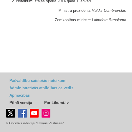
2. Noteikumi stājas spēkā 2014.gada 1.janvārī.
Ministru prezidents
Valdis Dombrovskis
Zemkopības ministre
Laimdota Straujuma
Pašvaldību saistošie noteikumi
Administratīvās atbildības ceļvedis
Apmācības
Pilnā versija
Par Likumi.lv
© Oficiālais izdevējs "Latvijas Vēstnesis"