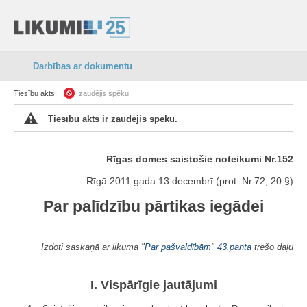
Darbības ar dokumentu
Tiesību akts:
zaudējis spēku
Tiesību akts ir zaudējis spēku.
Rīgas domes saistošie noteikumi Nr.152
Rīgā 2011.gada 13.decembrī (prot. Nr.72, 20.§)
Par palīdzību pārtikas iegādei
Izdoti saskaņā ar likuma "
Par pašvaldībām
"
43.panta
trešo daļu
I. Vispārīgie jautājumi