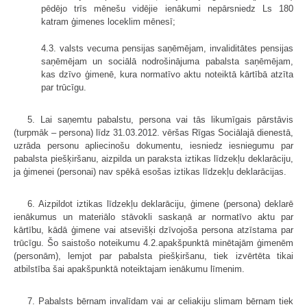
pēdējo trīs mēnešu vidējie ienākumi nepārsniedz Ls 180
katram ģimenes loceklim mēnesī;
4.3. valsts vecuma pensijas saņēmējam, invaliditātes pensijas
saņēmējam un sociālā nodrošinājuma pabalsta saņēmējam,
kas dzīvo ģimenē, kura normatīvo aktu noteiktā kārtībā atzīta
par trūcīgu.
5. Lai saņemtu pabalstu, persona vai tās likumīgais pārstāvis
(turpmāk – persona) līdz 31.03.2012. vēršas Rīgas Sociālajā dienestā,
uzrāda personu apliecinošu dokumentu, iesniedz iesniegumu par
pabalsta piešķiršanu, aizpilda un paraksta iztikas līdzekļu deklarāciju,
ja ģimenei (personai) nav spēkā esošas iztikas līdzekļu deklarācijas.
6. Aizpildot iztikas līdzekļu deklarāciju, ģimene (persona) deklarē
ienākumus un materiālo stāvokli saskaņā ar normatīvo aktu par
kārtību, kādā ģimene vai atsevišķi dzīvojoša persona atzīstama par
trūcīgu. Šo saistošo noteikumu 4.2.apakšpunktā minētajām ģimenēm
(personām), lemjot par pabalsta piešķiršanu, tiek izvērtēta tikai
atbilstība šai apakšpunktā noteiktajam ienākumu līmenim.
7. Pabalsts bērnam invalīdam vai ar celiakiju slimam bērnam tiek