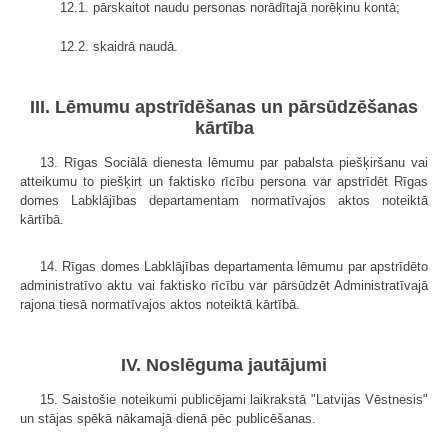
12.1. pārskaitot naudu personas norādītajā norēķinu kontā;
12.2. skaidrā naudā.
III. Lēmumu apstrīdēšanas un pārsūdzēšanas
kārtība
13. Rīgas Sociālā dienesta lēmumu par pabalsta piešķiršanu vai
atteikumu to piešķirt un faktisko rīcību persona var apstrīdēt Rīgas
domes Labklājības departamentam normatīvajos aktos noteiktā
kārtībā.
14. Rīgas domes Labklājības departamenta lēmumu par apstrīdēto
administratīvo aktu vai faktisko rīcību var pārsūdzēt Administratīvajā
rajona tiesā normatīvajos aktos noteiktā kārtībā.
IV. Noslēguma jautājumi
15. Saistošie noteikumi publicējami laikrakstā "Latvijas Vēstnesis"
un stājas spēkā nākamajā dienā pēc publicēšanas.