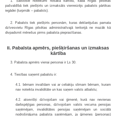
1. Saistošie noteikumi nosaka kārtību, kādā Rīgas pilsētas
pašvaldībā tiek piešķirts un izmaksāts vienreizējs pabalsts pārtikas
iegādei (turpmāk – pabalsts).
2. Pabalsts tiek piešķirts personām, kuras deklarējušas pamata
dzīvesvietu Rīgas pilsētas administratīvajā teritorijā ne mazāk kā
divpadsmit mēnešus pirms pabalsta pieprasīšanas.
II. Pabalsta apmērs, piešķiršanas un izmaksas
kārtība
3. Pabalsta apmērs vienai personai ir Ls 30.
4. Tiesības saņemt pabalstu ir:
4.1. bērnam invalīdam vai ar celiakiju slimam bērnam, kuram
nav noteikta invaliditāte un kas saņem valsts atbalstu;
4.2. atsevišķi dzīvojošam vai ģimenē, kurā nav nevienas
darbspējīgas personas, dzīvojošam valsts vecuma pensijas
saņēmējam, invaliditātes pensijas saņēmējam un sociālā
nodrošinājuma pabalsta saņēmējam, ja ģimenes (personas)