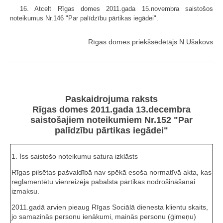
16. Atcelt Rīgas domes 2011.gada 15.novembra saistošos
noteikumus Nr.146 "Par palīdzību pārtikas iegādei".
Rīgas domes priekšsēdētājs N.Ušakovs
Paskaidrojuma raksts
Rīgas domes 2011.gada 13.decembra
saistošajiem noteikumiem Nr.152 "Par
palīdzību pārtikas iegādei"
1. Īss saistošo noteikumu satura izklāsts
Rīgas pilsētas pašvaldībā nav spēkā esoša normatīvā akta, kas
reglamentētu vienreizēja pabalsta pārtikas nodrošināšanai
izmaksu.
2011.gadā arvien pieaug Rīgas Sociālā dienesta klientu skaits,
jo samazinās personu ienākumi, mainās personu (ģimeņu)