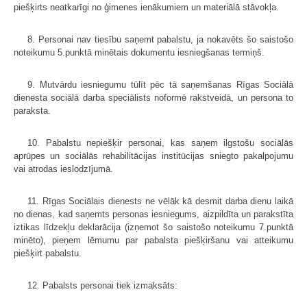
piešķirts neatkarīgi no ģimenes ienākumiem un materiālā stāvokļa.
8. Personai nav tiesību saņemt pabalstu, ja nokavēts šo saistošo
noteikumu 5.punktā minētais dokumentu iesniegšanas termiņš.
9. Mutvārdu iesniegumu tūlīt pēc tā saņemšanas Rīgas Sociālā
dienesta sociālā darba speciālists noformē rakstveidā, un persona to
paraksta.
10. Pabalstu nepiešķir personai, kas saņem ilgstošu sociālās
aprūpes un sociālās rehabilitācijas institūcijas sniegto pakalpojumu
vai atrodas ieslodzījumā.
11. Rīgas Sociālais dienests ne vēlāk kā desmit darba dienu laikā
no dienas, kad saņemts personas iesniegums, aizpildīta un parakstīta
iztikas līdzekļu deklarācija (izņemot šo saistošo noteikumu 7.punktā
minēto), pieņem lēmumu par pabalsta piešķiršanu vai atteikumu
piešķirt pabalstu.
12. Pabalsts personai tiek izmaksāts: