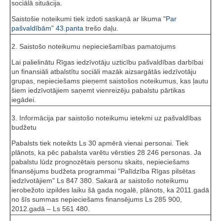
sociālā situācija.
Saistošie noteikumi tiek izdoti saskaņā ar likuma "
Par
pašvaldībām
"
43.panta
trešo daļu.
2. Saistošo noteikumu nepieciešamības pamatojums
Lai palielinātu Rīgas iedzīvotāju uzticību pašvaldības darbībai
un finansiāli atbalstītu sociāli mazāk aizsargātās iedzīvotāju
grupas, nepieciešams pieņemt saistošos noteikumus, kas ļautu
šiem iedzīvotājiem saņemt vienreizēju pabalstu pārtikas
iegādei.
3. Informācija par saistošo noteikumu ietekmi uz pašvaldības
budžetu
Pabalsts tiek noteikts Ls 30 apmērā vienai personai. Tiek
plānots, ka pēc pabalsta varētu vērsties 28 246 personas. Ja
pabalstu lūdz prognozētais personu skaits, nepieciešams
finansējums budžeta programmai "Palīdzība Rīgas pilsētas
iedzīvotājiem" Ls 847 380. Sakarā ar saistošo noteikumu
ierobežoto izpildes laiku šā gada nogalē, plānots, ka 2011.gadā
no šīs summas nepieciešams finansējums Ls 285 900,
2012.gadā – Ls 561 480.