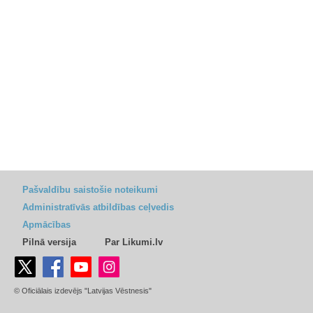
Pašvaldību saistošie noteikumi
Administratīvās atbildības ceļvedis
Apmācības
Pilnā versija
Par Likumi.lv
© Oficiālais izdevējs "Latvijas Vēstnesis"