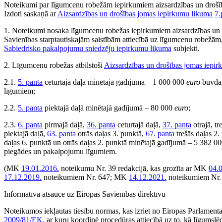
Noteikumi par līgumcenu robežām iepirkumiem aizsardzības un drošī
Izdoti saskaņā ar
Aizsardzības un drošības jomas iepirkumu likuma
7.
1. Noteikumi nosaka līgumcenu robežas iepirkumiem aizsardzības un 
Savienības starptautiskajām saistībām attiecībā uz līgumcenu robežām, 
Sabiedrisko pakalpojumu sniedzēju iepirkumu likuma
subjekti.
2. Līgumcenu robežas atbilstoši
Aizsardzības un drošības jomas iepi
2.1.
5. panta
ceturtajā daļā minētajā gadījumā – 1 000 000
euro
būvda
līgumiem;
2.2.
5. panta
piektajā daļā minētajā gadījumā – 80 000
euro
;
2.3.
6. panta
pirmajā daļā,
36. panta
ceturtajā daļā,
37. panta
otrajā, tr
piektajā daļā,
63. panta
otrās daļas 3. punktā,
67. panta
trešās daļas 2
daļas 6. punktā un otrās daļas 2. punktā minētajā gadījumā – 5 382 0
piegādes un pakalpojumu līgumiem.
(MK
19.01.2016.
noteikumu Nr. 39 redakcijā, kas grozīta ar MK
04.
17.12.2019.
noteikumiem Nr. 647; MK
14.12.2021.
noteikumiem Nr.
Informatīva atsauce uz Eiropas Savienības direktīvu
Noteikumos iekļautas tiesību normas, kas izriet no Eiropas Parlament
2009/81/EK
, ar kuru koordinē procedūras attiecībā uz to, kā līgumslēd