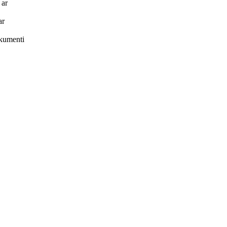
 ar
ar
okumenti