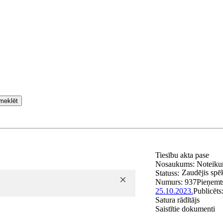
meklēt
Tiesību akta pase
Nosaukums:
Noteiku
Zaudējis spē
Statuss:
Numurs:
937
Pieņemt
25.10.2023.
Publicēts
Satura rādītājs
Saistītie dokumenti