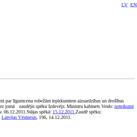
LV
EN
mi par līgumcenu robežām iepirkumiem aizsardzības un drošības
ku
jomā
zaudējis spēku
Izdevējs:
Ministru kabinets
Veids:
noteikumi
s:
06.12.2011.
Stājas spēkā:
15.12.2011.
Zaudē spēku:
:
Latvijas Vēstnesis
, 196, 14.12.2011.