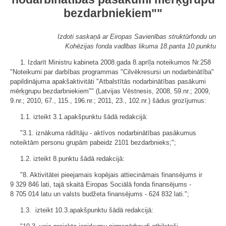
bezdarbniekiem""
Izdoti saskaņā ar Eiropas Savienības struktūrfondu un
Kohēzijas fonda vadības likuma
18.panta 10.punktu
1. Izdarīt Ministru kabineta 2008.gada 8.aprīļa noteikumos Nr.258
"Noteikumi par darbības programmas "Cilvēkresursi un nodarbinātība"
papildinājuma apakšaktivitāti "Atbalstītās nodarbinātības pasākumi
mērķgrupu bezdarbniekiem"" (Latvijas Vēstnesis, 2008, 59.nr.; 2009,
9.nr.; 2010, 67., 115., 196.nr.; 2011, 23., 102.nr.) šādus grozījumus:
1.1. izteikt 3.1.apakšpunktu šādā redakcijā:
"3.1. iznākuma rādītāju - aktīvos nodarbinātības pasākumus
noteiktām personu grupām pabeidz 2101 bezdarbnieks;";
1.2. izteikt 8.punktu šādā redakcijā:
"8. Aktivitātei pieejamais kopējais attiecināmais finansējums ir
9 329 846 lati, tajā skaitā Eiropas Sociālā fonda finansējums -
8 705 014 latu un valsts budžeta finansējums - 624 832 lati.";
1.3. izteikt 10.3.apakšpunktu šādā redakcijā: