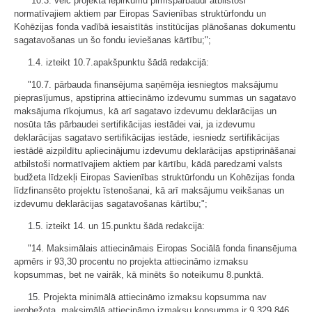
"10.3. veic projekta iepirkumu pirmspārbaudi atbilstoši
normatīvajiem aktiem par Eiropas Savienības struktūrfondu un
Kohēzijas fonda vadībā iesaistītās institūcijas plānošanas dokumentu
sagatavošanas un šo fondu ieviešanas kārtību;";
1.4. izteikt 10.7.apakšpunktu šādā redakcijā:
"10.7. pārbauda finansējuma saņēmēja iesniegtos maksājumu
pieprasījumus, apstiprina attiecināmo izdevumu summas un sagatavo
maksājuma rīkojumus, kā arī sagatavo izdevumu deklarācijas un
nosūta tās pārbaudei sertifikācijas iestādei vai, ja izdevumu
deklarācijas sagatavo sertifikācijas iestāde, iesniedz sertifikācijas
iestādē aizpildītu apliecinājumu izdevumu deklarācijas apstiprināšanai
atbilstoši normatīvajiem aktiem par kārtību, kādā paredzami valsts
budžeta līdzekļi Eiropas Savienības struktūrfondu un Kohēzijas fonda
līdzfinansēto projektu īstenošanai, kā arī maksājumu veikšanas un
izdevumu deklarācijas sagatavošanas kārtību;";
1.5. izteikt 14. un 15.punktu šādā redakcijā:
"14. Maksimālais attiecināmais Eiropas Sociālā fonda finansējuma
apmērs ir 93,30 procentu no projekta attiecināmo izmaksu
kopsummas, bet ne vairāk, kā minēts šo noteikumu 8.punktā.
15. Projekta minimālā attiecināmo izmaksu kopsumma nav
ierobežota, maksimālā attiecināmo izmaksu kopsumma ir 9 329 846