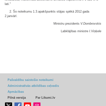
lati."
2. Šo noteikumu 1.3.apakšpunkts stājas spēkā 2012.gada
2.janvārī.
Ministru prezidents
V.Dombrovskis
Labklājības ministre
I.Viņķele
Pašvaldību saistošie noteikumi
Administratīvās atbildības ceļvedis
Apmācības
Pilnā versija
Par Likumi.lv