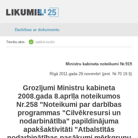
Darbības ar dokumentu
Tiesību akts:
spēkā esošs
Ministru kabineta noteikumi Nr.919
Rīgā 2011.gada 29.novembrī (prot. Nr.70 19.§)
Grozījumi Ministru kabineta
2008.gada 8.aprīļa noteikumos
Nr.258 "Noteikumi par darbības
programmas "Cilvēkresursi un
nodarbinātība" papildinājuma
apakšaktivitāti "Atbalstītās
nodarbinātības pasākumi mērķgrupu