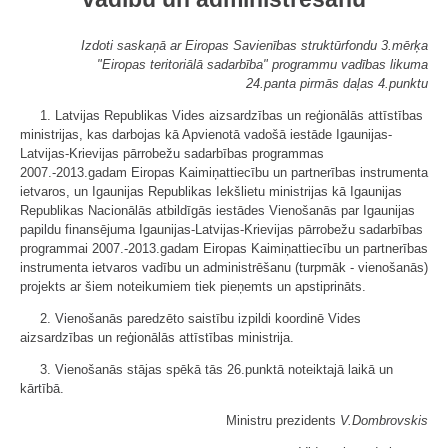
Izdoti saskaņā ar Eiropas Savienības struktūrfondu 3.mērķa
"Eiropas teritoriālā sadarbība" programmu vadības likuma
24.panta pirmās daļas 4.punktu
1. Latvijas Republikas Vides aizsardzības un reģionālās attīstības
ministrijas, kas darbojas kā Apvienotā vadošā iestāde
Igaunijas-
Latvijas-Krievijas pārrobežu sadarbības programmas
2007.-2013.gadam Eiropas Kaimiņattiecību un partnerības instrumenta
ietvaros, un Igaunijas Republikas Iekšlietu ministrijas kā Igaunijas
Republikas Nacionālās atbildīgās iestādes Vienošanās par Igaunijas
papildu finansējuma Igaunijas-Latvijas-Krievijas pārrobežu sadarbības
programmai 2007.-2013.gadam Eiropas Kaimiņattiecību un partnerības
instrumenta ietvaros vadību un administrēšanu (turpmāk - vienošanās)
projekts ar šiem noteikumiem tiek pieņemts un apstiprināts.
2. Vienošanās paredzēto saistību izpildi koordinē Vides
aizsardzības un reģionālās attīstības ministrija.
3. Vienošanās stājas spēkā tās 26.punktā noteiktajā laikā un
kārtībā.
Ministru prezidents
V.Dombrovskis