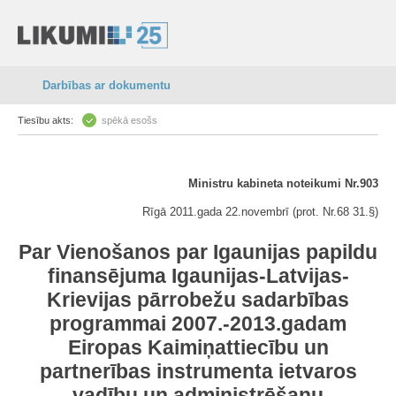
Darbības ar dokumentu
Tiesību akts:
spēkā esošs
Ministru kabineta noteikumi Nr.903
Rīgā 2011.gada 22.novembrī (prot. Nr.68 31.§)
Par Vienošanos par Igaunijas papildu
finansējuma Igaunijas-Latvijas-
Krievijas pārrobežu sadarbības
programmai 2007.-2013.gadam
Eiropas Kaimiņattiecību un
partnerības instrumenta ietvaros
vadību un administrēšanu