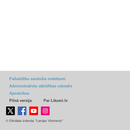
Pašvaldību saistošie noteikumi
Administratīvās atbildības ceļvedis
Apmācības
Pilnā versija
Par Likumi.lv
© Oficiālais izdevējs "Latvijas Vēstnesis"