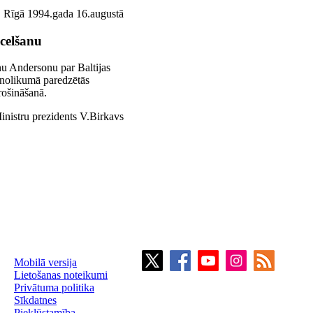
Rīgā 1994.gada 16.augustā
ecelšanu
nu Andersonu par Baltijas
ā nolikumā paredzētās
rošināšanā.
inistru prezidents V.Birkavs
Mobilā versija
Lietošanas noteikumi
Privātuma politika
Sīkdatnes
Piekļūstamība