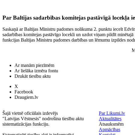
Par Baltijas sadarbības komitejas pastāvīgā locekļa i
Saskaņā ar Baltijas Ministru padomes nolikuma 2. punktu iecelt Edvī
sadarbības komitejas pastāvīgo locekli un uzdot viņam pildīt minētaj
funkcijas Baltijas Ministru padomes darbības un lēmumu izpildes nod
M
Ar manām piezīmēm
Ar lielāka izmēra fontu
Drukāt tiesību aktu
X
Facebook
Draugiem.lv
Šajā vietnē oficiālais izdevējs
Par Likumi.lv
"Latvijas Vēstnesis" nodrošina tiesību aktu
Aktualitātes
sistematizācijas funkciju.
Atsauksmēm
Apmācības
Sistematizēti tiesību akti ir informatīvi.
Kontakti