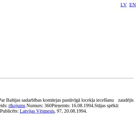
LV
EN
Par Baltijas sadarbības komitejas pastāvīgā locekļa iecelšanu
zaudējis
ids:
rīkojums
Numurs:
360
Pieņemts:
16.08.1994.
Stājas spēkā:
Publicēts:
Latvijas Vēstnesis
, 97, 20.08.1994.