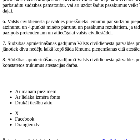
pārbaudītu sūdzības pamatotību, vai arī uzdot šādus pasākumus veikt 
daļai.
6. Valsts civildienesta pārvaldes priekšnieks lēmumu par sūdzību pieņ
atzinumu un 4.punktā minēto pārrunu un pasākumu rezultātiem, ja tādi i
paziņots pretendentam un attiecīgajai valsts civiliestādei.
7. Sūdzības apmierināšanas gadījumā Valsts civildienesta pārvaldes pri
jānotiek divu nedēļu laikā kopš šāda lēmuma pieņemšanas citā atestāci
8. Sūdzības apmierināšanas gadījumā Valsts civildienesta pārvaldes p
konstatētos trūkumus atestācijas darbā.
Ar manām piezīmēm
Ar lielāka izmēra fontu
Drukāt tiesību aktu
X
Facebook
Draugiem.lv