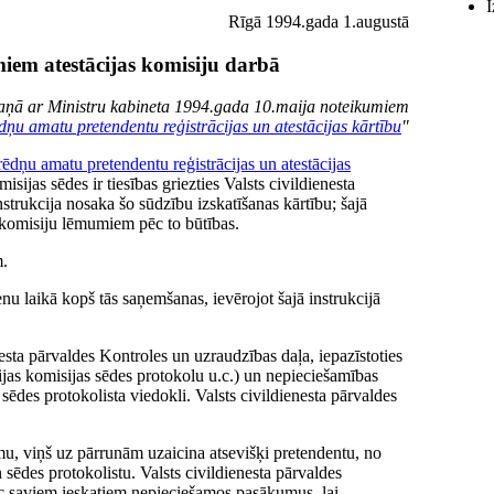
I
Rīgā 1994.gada 1.augustā
iem atestācijas komisiju darbā
kaņā ar Ministru kabineta 1994.gada 10.maija noteikumiem
ēdņu amatu pretendentu reģistrācijas un atestācijas kārtību
"
erēdņu amatu pretendentu reģistrācijas un atestācijas
sijas sēdes ir tiesības griezties Valsts civildienesta
strukcija nosaka šo sūdzību izskatīšanas kārtību; šajā
jas komisiju lēmumiem pēc to būtības.
m.
enu laikā kopš tās saņemšanas, ievērojot šajā instrukcijā
esta pārvaldes Kontroles un uzraudzības daļa, iepazīstoties
ijas komisijas sēdes protokolu u.c.) un nepieciešamības
sēdes protokolista viedokli. Valsts civildienesta pārvaldes
amu, viņš uz pārrunām uzaicina atsevišķi pretendentu, no
 sēdes protokolistu. Valsts civildienesta pārvaldes
pēc saviem ieskatiem nepieciešamos pasākumus, lai