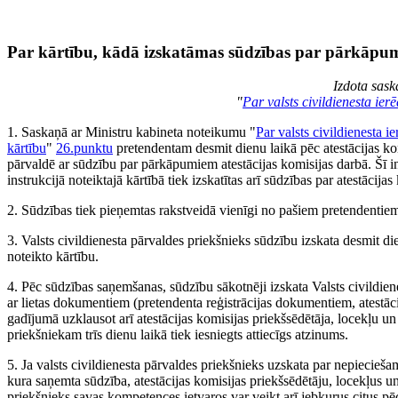
Par kārtību, kādā izskatāmas sūdzības par pārkāpum
Izdota sas
"
Par valsts civildienesta ier
1. Saskaņā ar Ministru kabineta noteikumu "
Par valsts civildienesta i
kārtību
"
26.punktu
pretendentam desmit dienu laikā pēc atestācijas komi
pārvaldē ar sūdzību par pārkāpumiem atestācijas komisijas darbā. Šī in
instrukcijā noteiktajā kārtībā tiek izskatītas arī sūdzības par atestāci
2. Sūdzības tiek pieņemtas rakstveidā vienīgi no pašiem pretendentie
3. Valsts civildienesta pārvaldes priekšnieks sūdzību izskata desmit di
noteikto kārtību.
4. Pēc sūdzības saņemšanas, sūdzību sākotnēji izskata Valsts civildien
ar lietas dokumentiem (pretendenta reģistrācijas dokumentiem, atestāc
gadījumā uzklausot arī atestācijas komisijas priekšsēdētāja, locekļu un 
priekšniekam trīs dienu laikā tiek iesniegts attiecīgs atzinums.
5. Ja valsts civildienesta pārvaldes priekšnieks uzskata par nepiecieš
kura saņemta sūdzība, atestācijas komisijas priekšsēdētāju, locekļus un
priekšnieks savas kompetences ietvaros var veikt arī jebkurus citus 