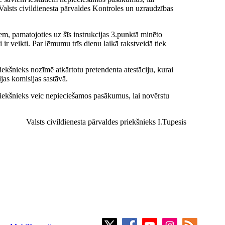
Valsts civildienesta pārvaldes Kontroles un uzraudzības
em, pamatojoties uz šīs instrukcijas 3.punktā minēto
r veikti. Par lēmumu trīs dienu laikā rakstveidā tiek
ekšnieks nozīmē atkārtotu pretendenta atestāciju, kurai
jas komisijas sastāvā.
riekšnieks veic nepieciešamos pasākumus, lai novērstu
Valsts civildienesta pārvaldes priekšnieks I.Tupesis