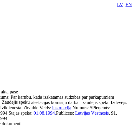
LV
EN
 akta pase
kums:
Par kārtību, kādā izskatāmas sūdzības par pārkāpumiem
Zaudējis spēku
:
atestācijas komisiju darbā
zaudējis spēku
Izdevējs:
civildienesta pārvalde
Veids:
instrukcija
Numurs:
5
Pieņemts:
1994.
Stājas spēkā:
01.08.1994.
Publicēts:
Latvijas Vēstnesis
, 91,
1994.
ie dokumenti