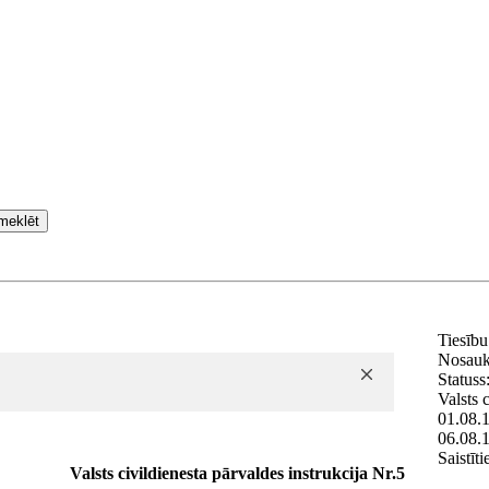
meklēt
Tiesību
Nosau
Statuss
Valsts 
01.08.
06.08.
Saistīt
Valsts civildienesta pārvaldes instrukcija Nr.5