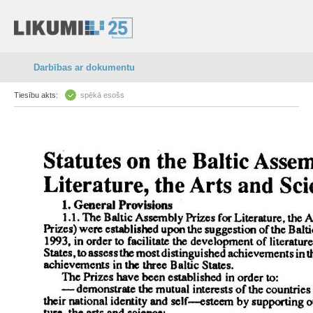
Darbības ar dokumentu
Tiesību akts:
spēkā esošs