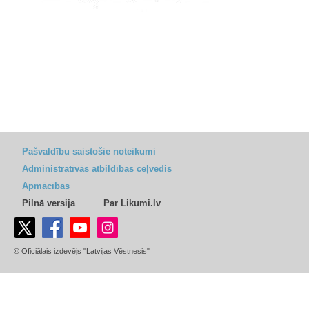
Pašvaldību saistošie noteikumi
Administratīvās atbildības ceļvedis
Apmācības
Pilnā versija
Par Likumi.lv
© Oficiālais izdevējs "Latvijas Vēstnesis"