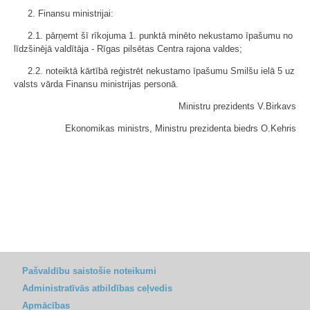
2. Finansu ministrijai:
2.1. pārņemt šī rīkojuma 1. punktā minēto nekustamo īpašumu no
līdzšinējā valdītāja - Rīgas pilsētas Centra rajona valdes;
2.2. noteiktā kārtībā reģistrēt nekustamo īpašumu Smilšu ielā 5 uz
valsts vārda Finansu ministrijas personā.
Ministru prezidents V.Birkavs
Ekonomikas ministrs, Ministru prezidenta biedrs O.Kehris
Pašvaldību saistošie noteikumi
Administratīvās atbildības ceļvedis
Apmācības