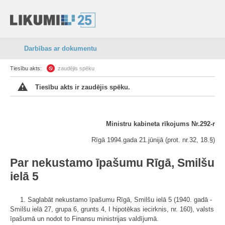
Darbības ar dokumentu
Tiesību akts:
zaudējis spēku
Tiesību akts ir zaudējis spēku.
Ministru kabineta rīkojums Nr.292-r
Rīgā 1994.gada 21.jūnijā (prot. nr.32, 18.
§)
Par nekustamo īpašumu Rīgā, Smilšu
ielā 5
1. Saglabāt nekustamo īpašumu Rīgā, Smilšu ielā 5 (1940. gadā -
Smilšu ielā 27, grupa 6, grunts 4, I hipotēkas iecirknis, nr. 160), valsts
īpašumā un nodot to Finansu ministrijas valdījumā.