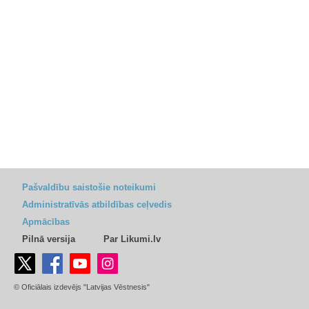
Pašvaldību saistošie noteikumi
Administratīvās atbildības ceļvedis
Apmācības
Pilnā versija
Par Likumi.lv
© Oficiālais izdevējs "Latvijas Vēstnesis"