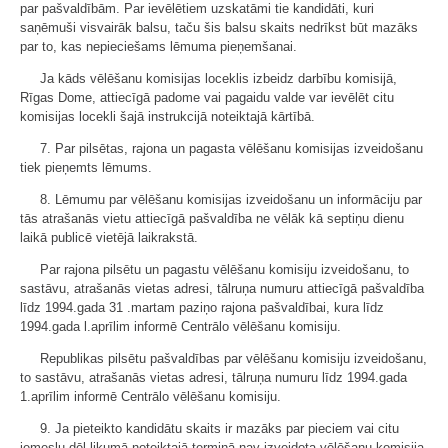
par pašvaldībām. Par ievēlētiem uzskatāmi tie kandidāti, kuri
saņēmuši visvairāk balsu, taču šis balsu skaits nedrīkst būt mazāks
par to, kas nepieciešams lēmuma pieņemšanai.
Ja kāds vēlēšanu komisijas loceklis izbeidz darbību komisijā,
Rīgas Dome, attiecīgā padome vai pagaidu valde var ievēlēt citu
komisijas locekli šajā instrukcijā noteiktajā kārtībā.
7. Par pilsētas, rajona un pagasta vēlēšanu komisijas izveidošanu
tiek pieņemts lēmums.
8. Lēmumu par vēlēšanu komisijas izveidošanu un informāciju par
tās atrašanās vietu attiecīgā pašvaldība ne vēlāk kā septiņu dienu
laikā publicē vietējā laikrakstā.
Par rajona pilsētu un pagastu vēlēšanu komisiju izveidošanu, to
sastāvu, atrašanās vietas adresi, tālruņa numuru attiecīgā pašvaldība
līdz 1994.gada 31 .martam paziņo rajona pašvaldībai, kura līdz
1994.gada l.aprīlim informē Centrālo vēlēšanu komisiju.
Republikas pilsētu pašvaldības par vēlēšanu komisiju izveidošanu,
to sastāvu, atrašanās vietas adresi, tālruņa numuru līdz 1994.gada
1.aprīlim informē Centrālo vēlēšanu komisiju.
9. Ja pieteikto kandidātu skaits ir mazāks par pieciem vai citu
iemeslu dēļ likumā noteiktajā termiņā nav izveidota vēlēšanu komisija,