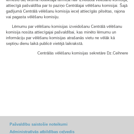
attiecīgā pašvaldība par to paziņo Centrālajai vēlēšanu komisijai. Šajā
gadījumā Centrālā vēlēšanu komisija ieceļ attiecīgās pilsētas, rajona
vai pagasta vēlēšanu komisiju.
Lēmumu par vēlēšanu komisijas izveidošanu Centrālā vēlēšanu
komisija nosūta attiecīgajai pašvaldībai, kas minēto lēmumu un
informāciju par vēlēšanu komisijas atrašanās vietu ne vēlāk kā
septiņu dienu laikā publicē vietējā laikrakstā.
Centrālās vēlēšanu komisijas sekretāre Dz.Ceihnere
Pašvaldību saistošie noteikumi
Administratīvās atbildības ceļvedis