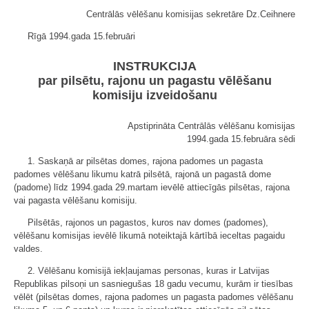
Centrālās vēlēšanu komisijas sekretāre Dz.Ceihnere
Rīgā 1994.gada 15.februāri
INSTRUKCIJA
par pilsētu, rajonu un pagastu vēlēšanu
komisiju izveidošanu
Apstiprināta Centrālās vēlēšanu komisijas
1994.gada 15.februāra sēdi
1. Saskaņā ar pilsētas domes, rajona padomes un pagasta
padomes vēlēšanu likumu katrā pilsētā, rajonā un pagastā dome
(padome) līdz 1994.gada 29.martam ievēlē attiecīgās pilsētas, rajona
vai pagasta vēlēšanu komisiju.
Pilsētās, rajonos un pagastos, kuros nav domes (padomes),
vēlēšanu komisijas ievēlē likumā noteiktajā kārtībā ieceltas pagaidu
valdes.
2. Vēlēšanu komisijā iekļaujamas personas, kuras ir Latvijas
Republikas pilsoņi un sasniegušas 18 gadu vecumu, kurām ir tiesības
vēlēt (pilsētas domes, rajona padomes un pagasta padomes vēlēšanu