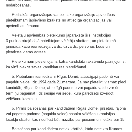
nodarbošanās.
Politiskās organizācijas vai politisko organizāciju apvienības
pieteikumam jāpievieno izraksts no attiecīgā organizācijas vai
apvienības lēmuma.
Vēlētāju apvienības pieteikums jāparaksta šīs instrukcijas
3.punkta otrajā daļā noteiktajam vēlētāju skaitam, un pieteikumā
jānorāda katra iesniedzēja vārds, uzvārds, personas kods un
pieraksta vietas adrese.
Pieteikumam pievienojams katra kandidāta rakstveida paziņojums,
ka viņš piekrīt savas kandidatūras pieteikšanai.
5. Pieteikumi iesniedzami Rīgas Domē, attiecīgajā padomē vai
pagaidu valdē līdz 1994.gada 21.martam. Ja nav pieteikti vismaz pieci
kandidāti, Rīgas Dome, attiecīgā padome vai pagaidu valde var šo
termiņu pagarināt līdz sesijai vai sēdei, kurā paredzēts izveidot
vēlēšanu komisiju.
6. Pirms balsošanas par kandidātiem Rīgas Dome, pilsētas, rajona
vai pagasta padome (pagaidu valde) nosaka vēlēšanu komisijas
locekļu skaitu, kas nedrīkst būt mazāks par pieciem un lielāks par 15.
Balsošana par kandidātiem notiek kārtībā, kāda noteikta likumos