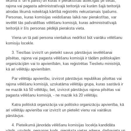
likuma 5. un 6.pants) un kuras ir pierakstītas attiecīgās pil sētas,
rajona vai pagasta administratīvajā teritorijā vai kurām šajā teritorijā
atrodas likumā noteiktajā kārtībā reģistrēts nekustamais īpašums.
Personas, kuras komisijas veidošanas laikā nav pierakstītas, var
ievēlēt tās pašvaldības vēlēšanu komisijā, kuras administratīvajā
teritorijā ir šīs personas pēdējā pieraksta vieta.
Viena un tā pati persona vienlaikus nedrīkst būt vairāku vēlēšanu
komisiju locekle.
3. Tiesības izvirzīt un pieteikt savus pārstāvjus ievēlēšanai
pilsētas, rajona vai pagasta vēlēšanu komisijā ir tādām politiskajām
organizācijām vai to apvienībām, kas reģistrētas Tieslietu ministrijā,
kā ari vēlētāju apvienībām.
Par vēlētāju apvienību, izvirzot pārstāvjus republikas pilsētas vai
rajona vēlēšanu komisijā, uzskatāma vēlētāju grupa, kuras sastāvā ir
ne mazāk kā 50 vēlētāju, bet, izvirzot pārstāvjus rajona pilsētas vai
pagasta vēlēšanu komisijā, - ne mazāk kā 20 vēlētāju.
Katra politiskā organizācija vai politisko organizāciju apvienība, kā
ari vēlētāju apvienība var izvirzīt un pieteikt vienu vai vairākus
pārstāvjus.
4. Pieteikumā jānorāda vēlēšanu komisijas locekļa kandidāta
vārds, uzvārds, personas kods, pieraksta vietas adrese, darbavieta un