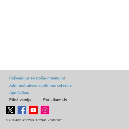
Pašvaldību saistošie noteikumi
Administratīvās atbildības ceļvedis
Apmācības
Pilnā versija
Par Likumi.lv
© Oficiālais izdevējs "Latvijas Vēstnesis"