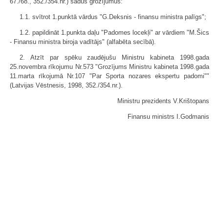
67./68., 352./354.nr.) šādus grozījumus:
1.1. svītrot 1.punktā vārdus "G.Deksnis - finansu ministra palīgs";
1.2. papildināt 1.punkta daļu "Padomes locekļi" ar vārdiem "M.Šics
- Finansu ministra biroja vadītājs" (alfabēta secībā).
2. Atzīt par spēku zaudējušu Ministru kabineta 1998.gada
25.novembra rīkojumu Nr.573 "Grozījums Ministru kabineta 1998.gada
11.marta rīkojumā Nr.107 "Par Sporta nozares ekspertu padomi""
(Latvijas Vēstnesis, 1998, 352./354.nr.).
Ministru prezidents V.Krištopans
Finansu ministrs I.Godmanis