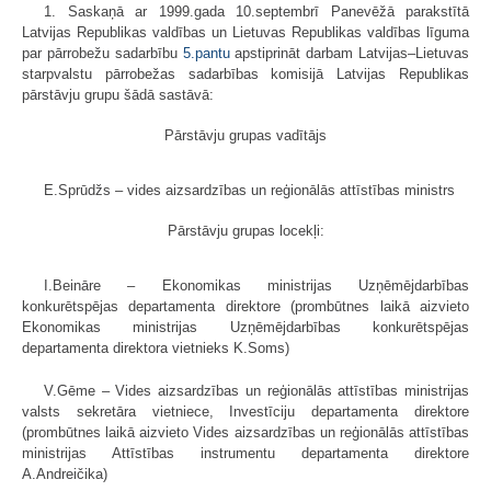
1. Saskaņā ar 1999.gada 10.septembrī Panevēžā parakstītā
Latvijas Republikas valdības un Lietuvas Republikas valdības līguma
par pārrobežu sadarbību
5.pantu
apstiprināt darbam Latvijas–Lietuvas
starpvalstu pārrobežas sadarbības komisijā Latvijas Republikas
pārstāvju grupu šādā sastāvā:
Pārstāvju grupas vadītājs
E.Sprūdžs – vides aizsardzības un reģionālās attīstības ministrs
Pārstāvju grupas locekļi:
I.Beināre – Ekonomikas ministrijas Uzņēmējdarbības
konkurētspējas departamenta direktore (prombūtnes laikā aizvieto
Ekonomikas ministrijas Uzņēmējdarbības konkurētspējas
departamenta direktora vietnieks K.Soms)
V.Gēme – Vides aizsardzības un reģionālās attīstības ministrijas
valsts sekretāra vietniece, Investīciju departamenta direktore
(prombūtnes laikā aizvieto Vides aizsardzības un reģionālās attīstības
ministrijas Attīstības instrumentu departamenta direktore
A.Andreičika)