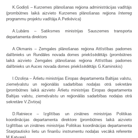
K.Godiņš – Kurzemes plānošanas reģiona administrācijas vadītājs
(prombūtnes laikā aizvieto Kurzemes plānošanas reģiona
Interreg
programmu projektu vadītāja A.Petkēvica)
A.Lubāns – Satiksmes ministrijas Sauszemes transporta
departamenta direktors
A.Okmanis – Zemgales plānošanas reģiona Attīstības padomes
dalībnieks un Rundāles novada domes priekšsēdētājs (prombūtnes
laikā aizvieto Zemgales plānošanas reģiona Attīstības padomes
dalībnieks un Auces novada domes priekšsēdētājs G.Kaminskis)
I.Ozoliņa – Ārlietu ministrijas Eiropas departamenta Baltijas valstu,
ziemeļvalstu un reģionālās sadarbības nodaļas otrā sekretāre
(prombūtnes laikā aizvieto Ārlietu ministrijas Eiropas departamenta
Baltijas valstu, ziemeļvalstu un reģionālās sadarbības nodaļas otrā
sekretāre V.Zivtiņa)
D.Ratniece – Izglītības un zinātnes ministrijas Politikas
koordinācijas departamenta direktore (prombūtnes laikā aizvieto
Izglītības un zinātnes ministrijas Politikas koordinācijas departamenta
Starptautisko lietu un finanšu instrumentu nodaļas vecākā referente
M.Katvare)