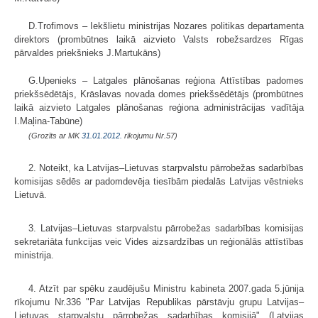
D.Trofimovs – Iekšlietu ministrijas Nozares politikas departamenta
direktors (prombūtnes laikā aizvieto Valsts robežsardzes Rīgas
pārvaldes priekšnieks J.Martukāns)
G.Upenieks – Latgales plānošanas reģiona Attīstības padomes
priekšsēdētājs, Krāslavas novada domes priekšsēdētājs (prombūtnes
laikā aizvieto Latgales plānošanas reģiona administrācijas vadītāja
I.Maļina-Tabūne)
(Grozīts ar MK
31.01.2012.
rīkojumu Nr.57)
2. Noteikt, ka Latvijas–Lietuvas starpvalstu pārrobežas sadarbības
komisijas sēdēs ar padomdevēja tiesībām piedalās Latvijas vēstnieks
Lietuvā.
3. Latvijas–Lietuvas starpvalstu pārrobežas sadarbības komisijas
sekretariāta funkcijas veic Vides aizsardzības un reģionālās attīstības
ministrija.
4. Atzīt par spēku zaudējušu Ministru kabineta 2007.gada 5.jūnija
rīkojumu Nr.336 "Par Latvijas Republikas pārstāvju grupu Latvijas–
Lietuvas starpvalstu pārrobežas sadarbības komisijā" (Latvijas