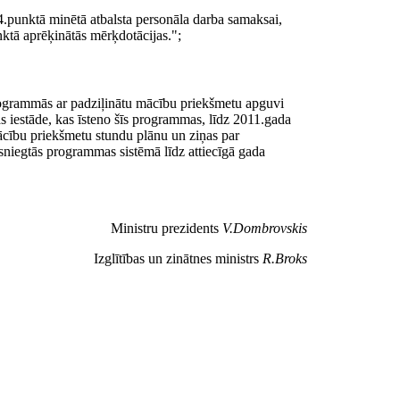
4.punktā minētā atbalsta personāla darba samaksai,
ktā aprēķinātās mērķdotācijas.";
rogrammās ar padziļinātu mācību priekšmetu apguvi
s iestāde, kas īsteno šīs programmas, līdz 2011.gada
mācību priekšmetu stundu plānu un ziņas par
esniegtās programmas sistēmā līdz attiecīgā gada
Ministru prezidents
V.Dombrovskis
Izglītības un zinātnes ministrs
R.Broks