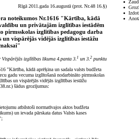
Zaudē
Rīgā 2011.gada 16.augustā (prot. Nr.48 16.§)
Grozī
Izdot
bra noteikumos Nr.1616 "Kārtība, kādā
Anotā
aldību un privātajām izglītības iestādēm
o pirmsskolas izglītības pedagogu darba
un vispārējās vidējās izglītības iestāžu
maksai"
1
2
 Vispārējās izglītības likuma 4.panta 3.
un 3.
punktu
16 "Kārtība, kādā aprēķina un sadala valsts budžeta
piecu gadu vecuma izglītošanā nodarbināto pirmsskolas
tības un vispārējās vidējās izglītības iestāžu
38.nr.) šādus grozījumus:
ietojumu atbilstoši normatīvajos aktos budžeta
elikums) un ievada pārskata datus Valsts kases
";