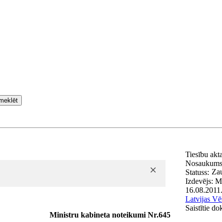
meklēt
Tiesību akt
Nosaukum
Zau
Statuss:
Izdevējs:
Mi
16.08.2011
Latvijas Vē
Saistītie d
Ministru kabineta noteikumi Nr.645