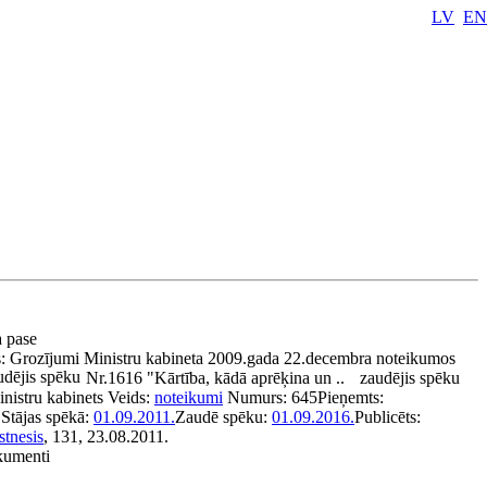
LV
EN
a pase
s:
Grozījumi Ministru kabineta 2009.gada 22.decembra noteikumos
dējis spēku
Nr.1616 "Kārtība, kādā aprēķina un ..
zaudējis spēku
nistru kabinets
Veids:
noteikumi
Numurs:
645
Pieņemts:
.
Stājas spēkā:
01.09.2011.
Zaudē spēku:
01.09.2016.
Publicēts:
stnesis
, 131, 23.08.2011.
okumenti