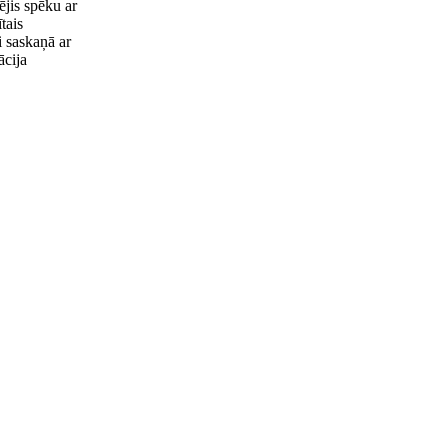
jis spēku ar
tais
i saskaņā ar
cija