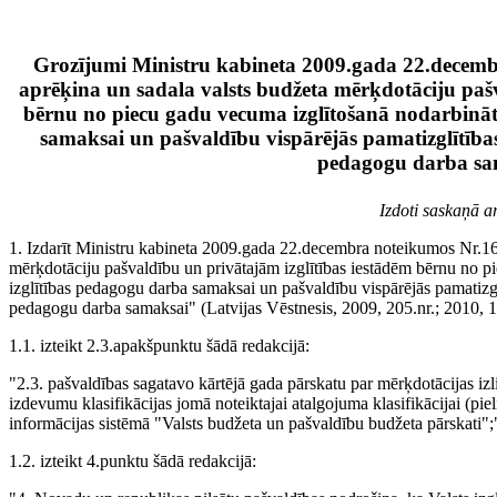
Grozījumi Ministru kabineta 2009.gada 22.decem
aprēķina un sadala valsts budžeta mērķdotāciju pašv
bērnu no piecu gadu vecuma izglītošanā nodarbināt
samaksai un pašvaldību vispārējās pamatizglītības 
pedagogu darba sa
Izdoti saskaņā ar
1. Izdarīt Ministru kabineta 2009.gada 22.decembra noteikumos Nr.16
mērķdotāciju pašvaldību un privātajām izglītības iestādēm bērnu no 
izglītības pedagogu darba samaksai un pašvaldību vispārējās pamatizglī
pedagogu darba samaksai" (Latvijas Vēstnesis, 2009, 205.nr.; 2010, 1
1.1. izteikt 2.3.apakšpunktu šādā redakcijā:
"2.3. pašvaldības sagatavo kārtējā gada pārskatu par mērķdotācijas izl
izdevumu klasifikācijas jomā noteiktajai atalgojuma klasifikācijai (pi
informācijas sistēmā "Valsts budžeta un pašvaldību budžeta pārskati";
1.2. izteikt 4.punktu šādā redakcijā: