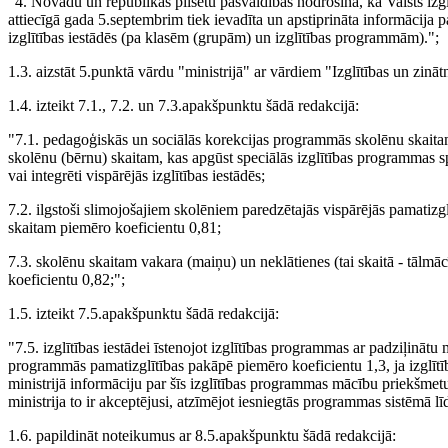
"4. Novadu un republikas pilsētu pašvaldības nodrošina, ka Valsts izgl
attiecīgā gada 5.septembrim tiek ievadīta un apstiprināta informācija 
izglītības iestādēs (pa klasēm (grupām) un izglītības programmām).";
1.3. aizstāt 5.punktā vārdu "ministrijā" ar vārdiem "Izglītības un zinātn
1.4. izteikt 7.1., 7.2. un 7.3.apakšpunktu šādā redakcijā:
"7.1. pedagoģiskās un sociālās korekcijas programmās skolēnu skaitam
skolēnu (bērnu) skaitam, kas apgūst speciālās izglītības programmas spe
vai integrēti vispārējās izglītības iestādēs;
7.2. ilgstoši slimojošajiem skolēniem paredzētajās vispārējās pamatizg
skaitam piemēro koeficientu 0,81;
7.3. skolēnu skaitam vakara (maiņu) un neklātienes (tai skaitā - tālmā
koeficientu 0,82;";
1.5. izteikt 7.5.apakšpunktu šādā redakcijā:
"7.5. izglītības iestādei īstenojot izglītības programmas ar padziļināt
programmās pamatizglītības pakāpē piemēro koeficientu 1,3, ja izglītīb
ministrijā informāciju par šīs izglītības programmas mācību priekšm
ministrija to ir akceptējusi, atzīmējot iesniegtās programmas sistēmā l
1.6. papildināt noteikumus ar 8.5.apakšpunktu šādā redakcijā: