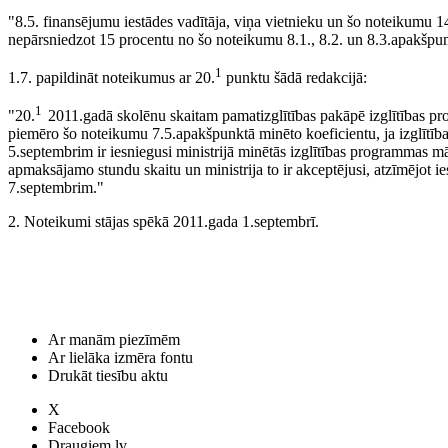
"8.5. finansējumu iestādes vadītāja, viņa vietnieku un šo noteikumu 1
nepārsniedzot 15 procentu no šo noteikumu 8.1., 8.2. un 8.3.apakšpun
1
1.7. papildināt noteikumus ar 20.
punktu šādā redakcijā:
1
"20.
2011.gadā skolēnu skaitam pamatizglītības pakāpē izglītības p
piemēro šo noteikumu 7.5.apakšpunktā minēto koeficientu, ja izglītība
5.septembrim ir iesniegusi ministrijā minētās izglītības programmas 
apmaksājamo stundu skaitu un ministrija to ir akceptējusi, atzīmējot i
7.septembrim."
2. Noteikumi stājas spēkā 2011.gada 1.septembrī.
Ar manām piezīmēm
Ar lielāka izmēra fontu
Drukāt tiesību aktu
X
Facebook
Draugiem.lv