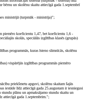
ītības informācijas sistēmā (turpmāk - sistēma) līdz
par bērnu un skolēnu skaitu attiecīgā gada 1.septembrī
es ministrijā (turpmāk - ministrija)";
 piemēro koeficientu 1,47, bet koeficientu 1,6 -
ciālajās skolās, speciālās izglītības klasēs (grupās)
lītības programmās, kuras īsteno slimnīcās, skolēnu
cības) vispārējās izglītības programmās piemēro
u mācību priekšmetu apguvi, skolēnu skaitam šajās
as iestāde līdz attiecīgā gada 25.augustam ir iesniegusi
etu stundu plānu un apmaksājamo stundu skaitu un
īdz attiecīgā gada 1.septembrim.";