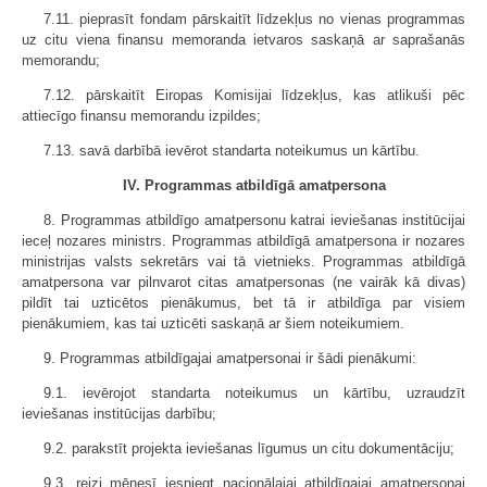
7.11. pieprasīt fondam pārskaitīt līdzekļus no vienas programmas
uz citu viena finansu memoranda ietvaros saskaņā ar saprašanās
memorandu;
7.12. pārskaitīt Eiropas Komisijai līdzekļus, kas atlikuši pēc
attiecīgo finansu memorandu izpildes;
7.13. savā darbībā ievērot standarta noteikumus un kārtību.
IV. Programmas atbildīgā amatpersona
8. Programmas atbildīgo amatpersonu katrai ieviešanas institūcijai
ieceļ nozares ministrs. Programmas atbildīgā amatpersona ir nozares
ministrijas valsts sekretārs vai tā vietnieks. Programmas atbildīgā
amatpersona var pilnvarot citas amatpersonas (ne vairāk kā divas)
pildīt tai uzticētos pienākumus, bet tā ir atbildīga par visiem
pienākumiem, kas tai uzticēti saskaņā ar šiem noteikumiem.
9. Programmas atbildīgajai amatpersonai ir šādi pienākumi:
9.1. ievērojot standarta noteikumus un kārtību, uzraudzīt
ieviešanas institūcijas darbību;
9.2. parakstīt projekta ieviešanas līgumus un citu dokumentāciju;
9.3. reizi mēnesī iesniegt nacionālajai atbildīgajai amatpersonai