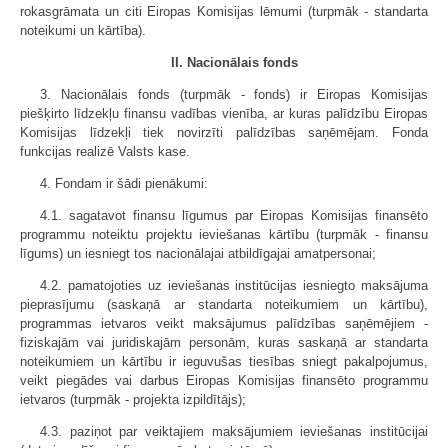
rokasgrāmata un citi Eiropas Komisijas lēmumi (turpmāk - standarta
noteikumi un kārtība).
II. Nacionālais fonds
3. Nacionālais fonds (turpmāk - fonds) ir Eiropas Komisijas
piešķirto līdzekļu finansu vadības vienība, ar kuras palīdzību Eiropas
Komisijas līdzekļi tiek novirzīti palīdzības saņēmējam. Fonda
funkcijas realizē Valsts kase.
4. Fondam ir šādi pienākumi:
4.1. sagatavot finansu līgumus par Eiropas Komisijas finansēto
programmu noteiktu projektu ieviešanas kārtību (turpmāk - finansu
līgums) un iesniegt tos nacionālajai atbildīgajai amatpersonai;
4.2. pamatojoties uz ieviešanas institūcijas iesniegto maksājuma
pieprasījumu (saskaņā ar standarta noteikumiem un kārtību),
programmas ietvaros veikt maksājumus palīdzības saņēmējiem -
fiziskajām vai juridiskajām personām, kuras saskaņā ar standarta
noteikumiem un kārtību ir ieguvušas tiesības sniegt pakalpojumus,
veikt piegādes vai darbus Eiropas Komisijas finansēto programmu
ietvaros (turpmāk - projekta izpildītājs);
4.3. paziņot par veiktajiem maksājumiem ieviešanas institūcijai