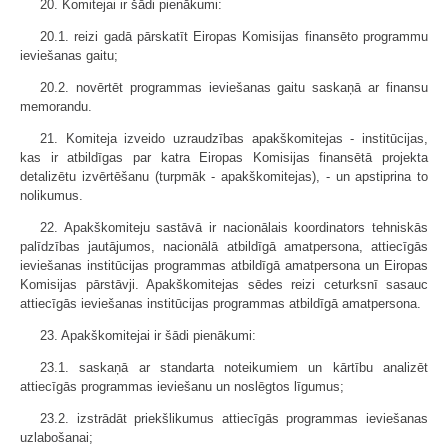
20. Komitejai ir šādi pienākumi:
20.1. reizi gadā pārskatīt Eiropas Komisijas finansēto programmu
ieviešanas gaitu;
20.2. novērtēt programmas ieviešanas gaitu saskaņā ar finansu
memorandu.
21. Komiteja izveido uzraudzības apakškomitejas - institūcijas,
kas ir atbildīgas par katra Eiropas Komisijas finansētā projekta
detalizētu izvērtēšanu (turpmāk - apakškomitejas), - un apstiprina to
nolikumus.
22. Apakškomiteju sastāvā ir nacionālais koordinators tehniskās
palīdzības jautājumos, nacionālā atbildīgā amatpersona, attiecīgās
ieviešanas institūcijas programmas atbildīgā amatpersona un Eiropas
Komisijas pārstāvji. Apakškomitejas sēdes reizi ceturksnī sasauc
attiecīgās ieviešanas institūcijas programmas atbildīgā amatpersona.
23. Apakškomitejai ir šādi pienākumi:
23.1. saskaņā ar standarta noteikumiem un kārtību analizēt
attiecīgās programmas ieviešanu un noslēgtos līgumus;
23.2. izstrādāt priekšlikumus attiecīgās programmas ieviešanas
uzlabošanai;