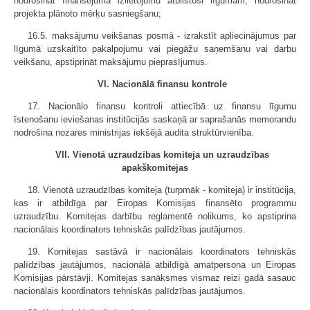
nodrošināt finansējuma izlietojumu atbilstoši līgumam, nodrošināt
projekta plānoto mērķu sasniegšanu;
16.5. maksājumu veikšanas posmā - izrakstīt apliecinājumus par
līgumā uzskaitīto pakalpojumu vai piegāžu saņemšanu vai darbu
veikšanu, apstiprināt maksājumu pieprasījumus.
VI. Nacionālā finansu kontrole
17. Nacionālo finansu kontroli attiecībā uz finansu līgumu
īstenošanu ieviešanas institūcijās saskaņā ar saprašanās memorandu
nodrošina nozares ministrijas iekšējā audita struktūrvienība.
VII. Vienotā uzraudzības komiteja un uzraudzības
apakškomitejas
18. Vienotā uzraudzības komiteja (turpmāk - komiteja) ir institūcija,
kas ir atbildīga par Eiropas Komisijas finansēto programmu
uzraudzību. Komitejas darbību reglamentē nolikums, ko apstiprina
nacionālais koordinators tehniskās palīdzības jautājumos.
19. Komitejas sastāvā ir nacionālais koordinators tehniskās
palīdzības jautājumos, nacionālā atbildīgā amatpersona un Eiropas
Komisijas pārstāvji. Komitejas sanāksmes vismaz reizi gadā sasauc
nacionālais koordinators tehniskās palīdzības jautājumos.