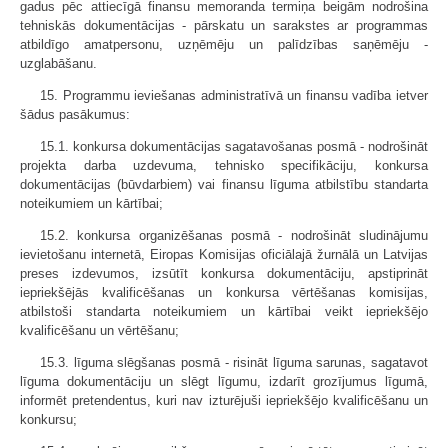
gadus pēc attiecīgā finansu memoranda termiņa beigām nodrošina
tehniskās dokumentācijas - pārskatu un sarakstes ar programmas
atbildīgo amatpersonu, uzņēmēju un palīdzības saņēmēju -
uzglabāšanu.
15. Programmu ieviešanas administratīvā un finansu vadība ietver
šādus pasākumus:
15.1. konkursa dokumentācijas sagatavošanas posmā - nodrošināt
projekta darba uzdevuma, tehnisko specifikāciju, konkursa
dokumentācijas (būvdarbiem) vai finansu līguma atbilstību standarta
noteikumiem un kārtībai;
15.2. konkursa organizēšanas posmā - nodrošināt sludinājumu
ievietošanu internetā, Eiropas Komisijas oficiālajā žurnālā un Latvijas
preses izdevumos, izsūtīt konkursa dokumentāciju, apstiprināt
iepriekšējās kvalificēšanas un konkursa vērtēšanas komisijas,
atbilstoši standarta noteikumiem un kārtībai veikt iepriekšējo
kvalificēšanu un vērtēšanu;
15.3. līguma slēgšanas posmā - risināt līguma sarunas, sagatavot
līguma dokumentāciju un slēgt līgumu, izdarīt grozījumus līgumā,
informēt pretendentus, kuri nav izturējuši iepriekšējo kvalificēšanu un
konkursu;