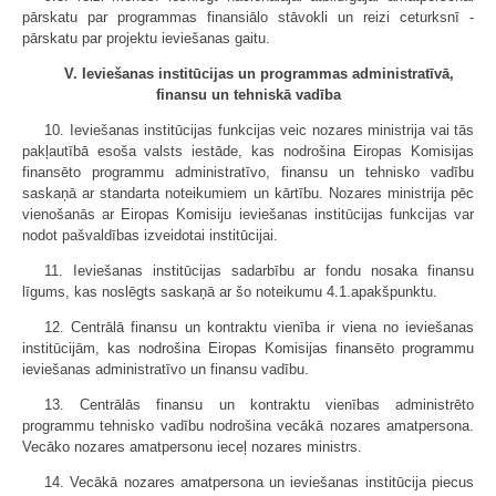
pārskatu par programmas finansiālo stāvokli un reizi ceturksnī -
pārskatu par projektu ieviešanas gaitu.
V. Ieviešanas institūcijas un programmas administratīvā,
finansu un tehniskā vadība
10. Ieviešanas institūcijas funkcijas veic nozares ministrija vai tās
pakļautībā esoša valsts iestāde, kas nodrošina Eiropas Komisijas
finansēto programmu administratīvo, finansu un tehnisko vadību
saskaņā ar standarta noteikumiem un kārtību. Nozares ministrija pēc
vienošanās ar Eiropas Komisiju ieviešanas institūcijas funkcijas var
nodot pašvaldības izveidotai institūcijai.
11. Ieviešanas institūcijas sadarbību ar fondu nosaka finansu
līgums, kas noslēgts saskaņā ar šo noteikumu 4.1.apakšpunktu.
12. Centrālā finansu un kontraktu vienība ir viena no ieviešanas
institūcijām, kas nodrošina Eiropas Komisijas finansēto programmu
ieviešanas administratīvo un finansu vadību.
13. Centrālās finansu un kontraktu vienības administrēto
programmu tehnisko vadību nodrošina vecākā nozares amatpersona.
Vecāko nozares amatpersonu ieceļ nozares ministrs.
14. Vecākā nozares amatpersona un ieviešanas institūcija piecus