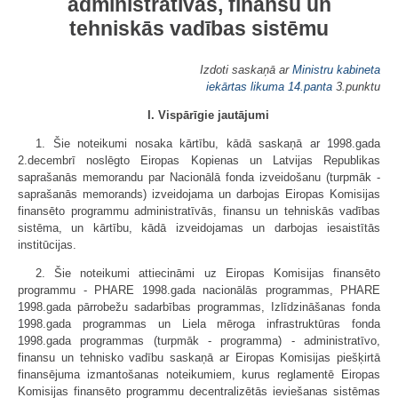
administratīvās, finansu un
tehniskās vadības sistēmu
Izdoti saskaņā ar
Ministru kabineta
iekārtas likuma
14.panta
3.punktu
I. Vispārīgie jautājumi
1. Šie noteikumi nosaka kārtību, kādā saskaņā ar 1998.gada
2.decembrī noslēgto Eiropas Kopienas un Latvijas Republikas
saprašanās memorandu par Nacionālā fonda izveidošanu (turpmāk -
saprašanās memorands) izveidojama un darbojas Eiropas Komisijas
finansēto programmu administratīvās, finansu un tehniskās vadības
sistēma, un kārtību, kādā izveidojamas un darbojas iesaistītās
institūcijas.
2. Šie noteikumi attiecināmi uz Eiropas Komisijas finansēto
programmu - PHARE 1998.gada nacionālās programmas, PHARE
1998.gada pārrobežu sadarbības programmas, Izlīdzināšanas fonda
1998.gada programmas un Liela mēroga infrastruktūras fonda
1998.gada programmas (turpmāk - programma) - administratīvo,
finansu un tehnisko vadību saskaņā ar Eiropas Komisijas piešķirtā
finansējuma izmantošanas noteikumiem, kurus reglamentē Eiropas
Komisijas finansēto programmu decentralizētās ieviešanas sistēmas