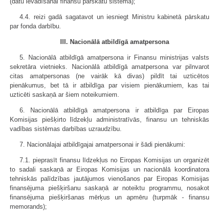
(datu ievadīšanai finansu pārskatu sistēmā);
4.4. reizi gadā sagatavot un iesniegt Ministru kabinetā pārskatu
par fonda darbību.
III. Nacionālā atbildīgā amatpersona
5. Nacionālā atbildīgā amatpersona ir Finansu ministrijas valsts
sekretāra vietnieks. Nacionālā atbildīgā amatpersona var pilnvarot
citas amatpersonas (ne vairāk kā divas) pildīt tai uzticētos
pienākumus, bet tā ir atbildīga par visiem pienākumiem, kas tai
uzticēti saskaņā ar šiem noteikumiem.
6. Nacionālā atbildīgā amatpersona ir atbildīga par Eiropas
Komisijas piešķirto līdzekļu administratīvās, finansu un tehniskās
vadības sistēmas darbības uzraudzību.
7. Nacionālajai atbildīgajai amatpersonai ir šādi pienākumi:
7.1. pieprasīt finansu līdzekļus no Eiropas Komisijas un organizēt
to sadali saskaņā ar Eiropas Komisijas un nacionālā koordinatora
tehniskās palīdzības jautājumos vienošanos par Eiropas Komisijas
finansējuma piešķiršanu saskaņā ar noteiktu programmu, nosakot
finansējuma piešķiršanas mērķus un apmēru (turpmāk - finansu
memorands);