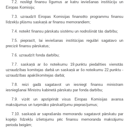
7.2. noslēgt finansu līgumus ar katru ieviešanas institūciju un
Eiropas Komisiju;
7.3. uzraudzīt Eiropas Komisijas finansēto programmu finansu
līdzekļu plūsmu saskaņā ar finansu memorandiem;
7.4. noteikt finansu pārskatu sistēmu un nodrošināt tās darbību;
7.5. pieprasīt, lai ieviešanas institūcijas regulāri sagatavo un
precizē finansu pārskatus;
7.6. uzraudzīt fonda darbību;
7.7. saskaņā ar šo noteikumu 19.punktu piedalīties vienotās
uzraudzības komitejas darbā un saskaņā ar šo noteikumu 22.punktu -
uzraudzības apakškomitejas darbā;
7.8. reizi gadā sagatavot un iesniegt finansu ministram
iesniegšanai Ministru kabinetā pārskatu par fonda darbību;
7.9. vizēt un apstiprināt visus Eiropas Komisijas avansa
maksājumus un turpmāko pārskaitījumu pieprasījumus;
7.10. saskaņā ar saprašanās memorandu sagatavot pārskatu par
kopējo līdzekļu izlietojumu pēc finansu memoranda maksājumu
perioda beigām;