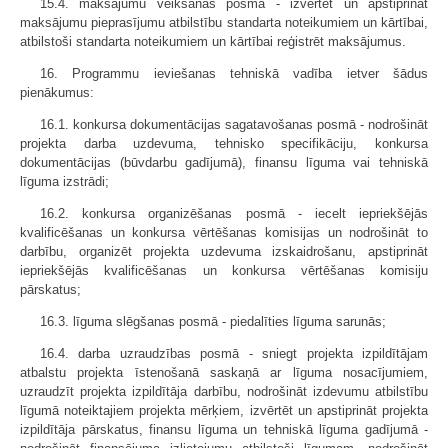
15.4. maksājumu veikšanas posmā - izvērtēt un apstiprināt
maksājumu pieprasījumu atbilstību standarta noteikumiem un kārtībai,
atbilstoši standarta noteikumiem un kārtībai reģistrēt maksājumus.
16. Programmu ieviešanas tehniskā vadība ietver šādus
pienākumus:
16.1. konkursa dokumentācijas sagatavošanas posmā - nodrošināt
projekta darba uzdevuma, tehnisko specifikāciju, konkursa
dokumentācijas (būvdarbu gadījumā), finansu līguma vai tehniskā
līguma izstrādi;
16.2. konkursa organizēšanas posmā - iecelt iepriekšējās
kvalificēšanas un konkursa vērtēšanas komisijas un nodrošināt to
darbību, organizēt projekta uzdevuma izskaidrošanu, apstiprināt
iepriekšējās kvalificēšanas un konkursa vērtēšanas komisiju
pārskatus;
16.3. līguma slēgšanas posmā - piedalīties līguma sarunās;
16.4. darba uzraudzības posmā - sniegt projekta izpildītājam
atbalstu projekta īstenošanā saskaņā ar līguma nosacījumiem,
uzraudzīt projekta izpildītāja darbību, nodrošināt izdevumu atbilstību
līgumā noteiktajiem projekta mērķiem, izvērtēt un apstiprināt projekta
izpildītāja pārskatus, finansu līguma un tehniskā līguma gadījumā -