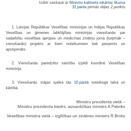
Izdoti saskaņā ar
Ministru kabineta iekārtas likuma
31.panta
pirmās daļas 2.punktu
1. Latvijas Republikas Veselības ministrijas un Indijas Republikas
Veselības un ģimenes labklājības ministrijas vienošanās par
sadarbību veselības aprūpes un medicīnas zinātņu jomā (turpmāk –
vienošanās) projekts ar šiem noteikumiem tiek pieņemts un
apstiprināts.
2. Vienošanās paredzēto saistību izpildi koordinē Veselības
ministrija.
3. Vienošanās stājas spēkā tās
10.pantā
noteiktajā laikā un
kārtībā.
Ministru prezidenta vietā –
Ministru prezidenta biedrs, aizsardzības ministrs A.Pabriks
Veselības ministra vietā – izglītības un zinātnes ministrs R.Broks