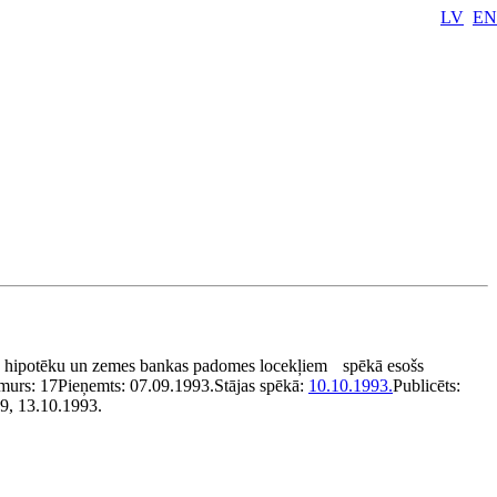
LV
EN
s hipotēku un zemes bankas padomes locekļiem
spēkā esošs
murs:
17
Pieņemts:
07.09.1993.
Stājas spēkā:
10.10.1993.
Publicēts:
19, 13.10.1993.