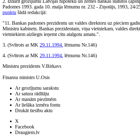
2. Izdarīt grozījumu Latvijas hipotēku un zemes bankas statūtos (apstip
Padomes 1993. gada 10. maija lēmumu nr. 232 - Ziņotājs, 1993, 24/25
punktu
šādā redakcijā:
"11. Bankas padomes prezidentu un valdes direktoru uz pieciem gadi
Ministru kabinets. Bankas prezidentam, viņa vietniekam, valdes direk
vietniekiem aizliegts ieņemt citu atalgotu amatu.".
3.
(Svītrots ar MK
29.11.1994.
lēmumu Nr.146)
4.
(Svītrots ar MK
29.11.1994.
lēmumu Nr.146)
Ministru prezidents V.Birkavs
Finansu ministrs U.Osis
Ar grozījumu sarakstu
Ar satura rādītāju
Ar manām piezīmēm
Ar lielāka izmēra fontu
Drukāt tiesību aktu
X
Facebook
Draugiem.lv