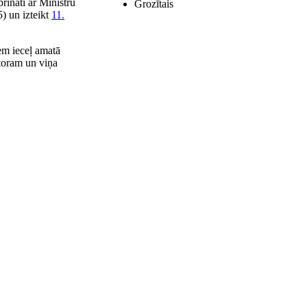
rināti ar Ministru
Grozītais
) un izteikt
11.
em ieceļ amatā
toram un viņa