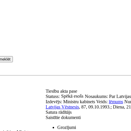
meklēt
Tiesību akta pase
Spēkā esošs
Statuss:
Nosaukums:
Par Latvija
Izdevējs:
Ministru kabinets
Veids:
lēmums
Nu
Latvijas Vēstnesis
, 87, 09.10.1993.; Diena, 2
Satura rādītājs
Saistītie dokumenti
Grozījumi