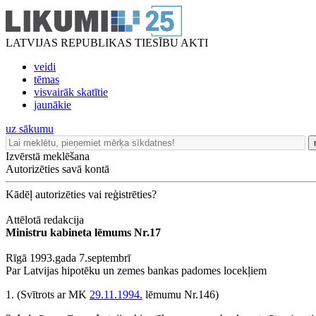
LATVIJAS REPUBLIKAS TIESĪBU AKTI
veidi
tēmas
visvairāk skatītie
jaunākie
uz sākumu
Izvērstā meklēšana
Autorizēties savā kontā
Kādēļ autorizēties vai reģistrēties?
Attēlotā redakcija
Ministru kabineta lēmums Nr.17
Rīgā 1993.gada 7.septembrī
Par Latvijas hipotēku un zemes bankas padomes locekļiem
1.
(Svītrots ar MK
29.11.1994.
lēmumu Nr.146)