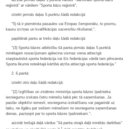
reģistrā" ar vārdiem "Sporta bāzu reģistrā";
izteikt pirmās daļas 5.punktu šādā redakcijā:
"5) tā ir piemērota pasaules vai Eiropas čempionātu, to posmu,
kausu izcīņas un kvalifikācijas sacensību rīkošanai;";
papildināt pantu ar trešo daļu šādā redakcijā:
"(3) Sporta bāzes atbilstību šā panta pirmās daļas 5.punktā
minētajam nosacījumam apliecina vismaz viena attiecīgā
starptautiskā sporta federācija vai šīs federācijas vārdā tam pilnvarota
Sporta likumā noteiktajā kārtībā atzīta attiecīgā sporta federācija."
2. 6.pantā:
izteikt otro daļu šādā redakcijā:
"(2) Izglītības un zinātnes ministrija sporta bāzes īpašnieka
iesniegumu izskata četru mēnešu laikā pēc tā saņemšanas. Ja
pastāv objektīvi iemesli, iesnieguma izskatīšanu var pagarināt uz
laiku, ne ilgāku par sešiem mēnešiem no iesnieguma saņemšanas
dienas, paziņojot par to sporta bāzes īpašniekam.";
aizstāt trešajā daļā vārdus "šā panta otrajā daļā minētās darbības"
1