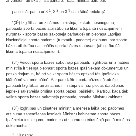
ar vārdiem un skaitli "šā panta 3.
daļā minētās darbības";
1
2
3
papildināt pantu ar 3.
, 3.
un 3.
daļu šādā redakcijā:
1
"(3
) Izglītības un zinātnes ministrija, izskatot iesniegumu,
pārbauda sporta bāzes atbilstību šā likuma 5.panta nosacījumiem
(turpmāk - sporta bāzes sākotnējā pārbaude) un pieprasa Latvijas
Nacionālajai sporta padomei (turpmāk - padome) atzinumu par sporta
bāzes atbilstību nacionālās sporta bāzes statusam (atbilstību šā
likuma 5.panta nosacījumiem).
2
(3
) Veicot sporta bāzes sākotnējo pārbaudi, Izglītības un zinātnes
ministrija ir tiesīga pieprasīt sporta bāzes īpašniekam dokumentus un
paskaidrojumus, kā arī veikt sporta bāzes apskati tās īpašnieka
klātbūtnē vai prombūtnē. Par paredzēto sporta bāzes sākotnējo
pārbaudi Izglītības un zinātnes ministrija vismaz piecas darbdienas
iepriekš rakstveidā brīdina sporta bāzes īpašnieku. Kārtību, kādā tiek
veikta sporta bāzes sākotnējā pārbaude, nosaka Ministru kabinets.
3
(3
) Izglītības un zinātnes ministrija mēneša laikā pēc padomes
atzinuma saņemšanas iesniedz Ministru kabinetam sporta bāzes
īpašnieka iesniegumu, padomes atzinumu un citus šajā pantā minētos
dokumentus."
3. 10.pantā: