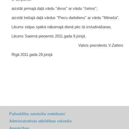
aizstāt pirmajā daļā vārdu "divos" ar vārdu "četros";
aizstāt trešajā daļā vārdus "Piecu darbdienu" ar vārdu "Mēneša".
Likums stājas spēkā nākamajā dienā pēc tā izsludināšanas.
Likums Saeimā pieņemts 2011.gada 9.jūnijā.
Valsts prezidents
V.Zatlers
Rīgā 2011.gada 29.jūnijā
Pašvaldību saistošie noteikumi
Administratīvās atbildības ceļvedis
Apmācības