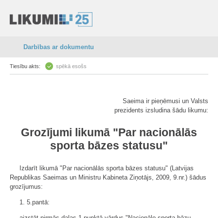
Darbības ar dokumentu
Tiesību akts:
spēkā esošs
Saeima ir pieņēmusi un Valsts
prezidents izsludina šādu likumu:
Grozījumi likumā "Par nacionālās
sporta bāzes statusu"
Izdarīt likumā "Par nacionālās sporta bāzes statusu" (Latvijas
Republikas Saeimas un Ministru Kabineta Ziņotājs, 2009, 9.nr.) šādus
grozījumus:
1. 5.pantā:
aizstāt pirmās daļas 1.punktā vārdus "Nacionālo sporta bāzu