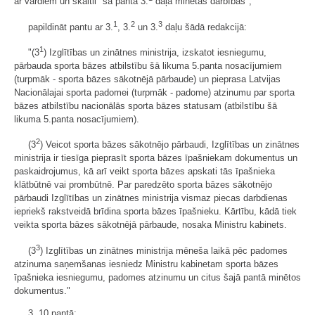
ar vārdiem un skaitli "šā panta 3.
daļā minētās darbības";
1
2
3
papildināt pantu ar 3.
, 3.
un 3.
daļu šādā redakcijā:
1
"(3
) Izglītības un zinātnes ministrija, izskatot iesniegumu,
pārbauda sporta bāzes atbilstību šā likuma 5.panta nosacījumiem
(turpmāk - sporta bāzes sākotnējā pārbaude) un pieprasa Latvijas
Nacionālajai sporta padomei (turpmāk - padome) atzinumu par sporta
bāzes atbilstību nacionālās sporta bāzes statusam (atbilstību šā
likuma 5.panta nosacījumiem).
2
(3
) Veicot sporta bāzes sākotnējo pārbaudi, Izglītības un zinātnes
ministrija ir tiesīga pieprasīt sporta bāzes īpašniekam dokumentus un
paskaidrojumus, kā arī veikt sporta bāzes apskati tās īpašnieka
klātbūtnē vai prombūtnē. Par paredzēto sporta bāzes sākotnējo
pārbaudi Izglītības un zinātnes ministrija vismaz piecas darbdienas
iepriekš rakstveidā brīdina sporta bāzes īpašnieku. Kārtību, kādā tiek
veikta sporta bāzes sākotnējā pārbaude, nosaka Ministru kabinets.
3
(3
) Izglītības un zinātnes ministrija mēneša laikā pēc padomes
atzinuma saņemšanas iesniedz Ministru kabinetam sporta bāzes
īpašnieka iesniegumu, padomes atzinumu un citus šajā pantā minētos
dokumentus."
3. 10.pantā: