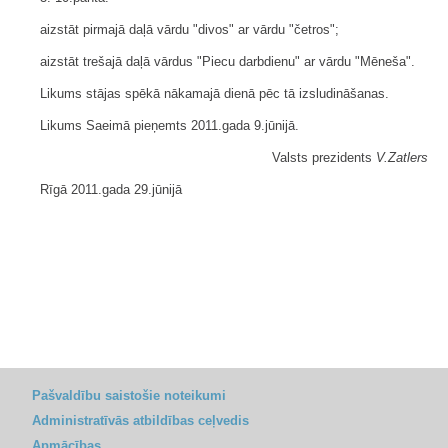
aizstāt pirmajā daļā vārdu "divos" ar vārdu "četros";
aizstāt trešajā daļā vārdus "Piecu darbdienu" ar vārdu "Mēneša".
Likums stājas spēkā nākamajā dienā pēc tā izsludināšanas.
Likums Saeimā pieņemts 2011.gada 9.jūnijā.
Valsts prezidents
V.Zatlers
Rīgā 2011.gada 29.jūnijā
Pašvaldību saistošie noteikumi
Administratīvās atbildības ceļvedis
Apmācības