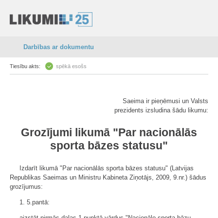
Darbības ar dokumentu
Tiesību akts:
spēkā esošs
Saeima ir pieņēmusi un Valsts
prezidents izsludina šādu likumu:
Grozījumi likumā "Par nacionālās
sporta bāzes statusu"
Izdarīt likumā "Par nacionālās sporta bāzes statusu" (Latvijas
Republikas Saeimas un Ministru Kabineta Ziņotājs, 2009, 9.nr.) šādus
grozījumus:
1. 5.pantā:
aizstāt pirmās daļas 1.punktā vārdus "Nacionālo sporta bāzu