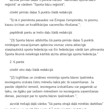
reģistrā" ar vārdiem "Sporta bāzu reģistrā";
izteikt pirmās daļas 5.punktu šādā redakcijā:
"5) tā ir piemērota pasaules vai Eiropas čempionātu, to posmu,
kausu izcīņas un kvalifikācijas sacensību rīkošanai;";
papildināt pantu ar trešo daļu šādā redakcijā:
"(3) Sporta bāzes atbilstību šā panta pirmās daļas 5.punktā
minētajam nosacījumam apliecina vismaz viena attiecīgā
starptautiskā sporta federācija vai šīs federācijas vārdā tam pilnvarota
Sporta likumā noteiktajā kārtībā atzīta attiecīgā sporta federācija."
2. 6.pantā:
izteikt otro daļu šādā redakcijā:
"(2) Izglītības un zinātnes ministrija sporta bāzes īpašnieka
iesniegumu izskata četru mēnešu laikā pēc tā saņemšanas. Ja
pastāv objektīvi iemesli, iesnieguma izskatīšanu var pagarināt uz
laiku, ne ilgāku par sešiem mēnešiem no iesnieguma saņemšanas
dienas, paziņojot par to sporta bāzes īpašniekam.";
aizstāt trešajā daļā vārdus "šā panta otrajā daļā minētās darbības"
1