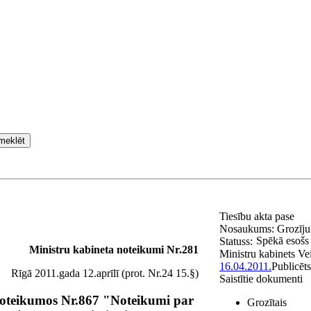
meklēt
Tiesību akta pase
Nosaukums:
Grozīju
Spēkā esošs
Statuss:
Ministru kabineta noteikumi Nr.281
Ministru kabinets
Ve
16.04.2011.
Publicēt
Rīgā 2011.gada 12.aprīlī (prot. Nr.24 15.§)
Saistītie dokumenti
noteikumos Nr.867 "Noteikumi par
Grozītais