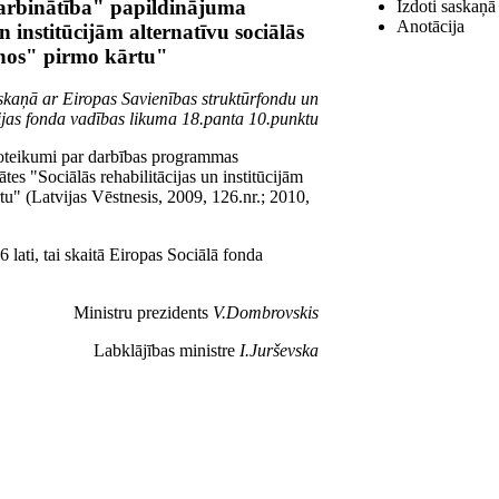
arbinātība" papildinājuma
Izdoti saskaņā
Anotācija
n institūcijām alternatīvu sociālās
onos" pirmo kārtu"
askaņā ar Eiropas Savienības struktūrfondu un
jas fonda vadības likuma 18.panta 10.punktu
Noteikumi par darbības programmas
es "Sociālās rehabilitācijas un institūcijām
tu" (Latvijas Vēstnesis, 2009, 126.nr.; 2010,
 lati, tai skaitā Eiropas Sociālā fonda
Ministru prezidents
V.Dombrovskis
Labklājības ministre
I.Jurševska