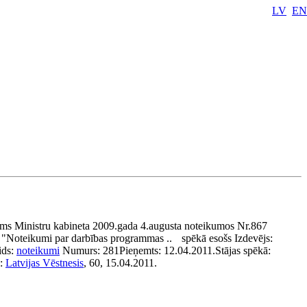
LV
EN
ms Ministru kabineta 2009.gada 4.augusta noteikumos Nr.867
"Noteikumi par darbības programmas ..
spēkā esošs
Izdevējs:
ids:
noteikumi
Numurs:
281
Pieņemts:
12.04.2011.
Stājas spēkā:
s:
Latvijas Vēstnesis
, 60, 15.04.2011.