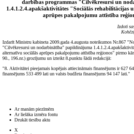
darbības programmas "Cilvēkresursi un nod
1.4.1.2.4.apakšaktivitātes "Sociālās rehabilitācijas u
aprūpes pakalpojumu attīstība reģi
Izdoti s
Kohēzi
Izdarīt Ministru kabineta 2009.gada 4.augusta noteikumos Nr.867 "
"Cilvēkresursi un nodarbinātība" papildinājuma 1.4.1.2.4.apakšaktivitāt
alternatīvu sociālās aprūpes pakalpojumu attīstība reģionos" pirmo kār
90., 196.nr.) grozījumu un izteikt 8.punktu šādā redakcijā:
"8. Aktivitātei pieejamais kopējais attiecināmais finansējums ir 627 646
finansējums 533 499 lati un valsts budžeta finansējums 94 147 lati."
Ar manām piezīmēm
Ar lielāka izmēra fontu
Drukāt tiesību aktu
X