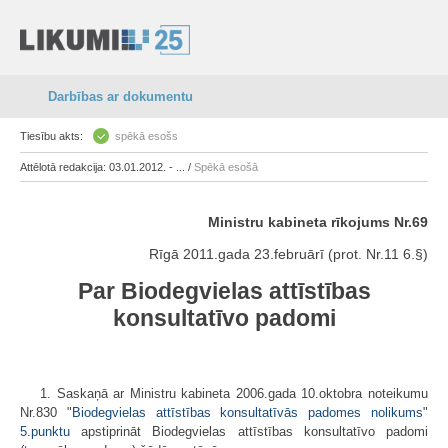
Darbības ar dokumentu
Tiesību akts:
spēkā esošs
Attēlotā redakcija: 03.01.2012. - ... /
Spēkā esošā
Ministru kabineta rīkojums Nr.69
Rīgā 2011.gada 23.februārī (prot. Nr.11 6.§)
Par Biodegvielas attīstības
konsultatīvo padomi
1. Saskaņā ar Ministru kabineta 2006.gada 10.oktobra noteikumu
Nr.830 "
Biodegvielas attīstības konsultatīvās padomes nolikums
"
5.punktu
apstiprināt Biodegvielas attīstības konsultatīvo padomi