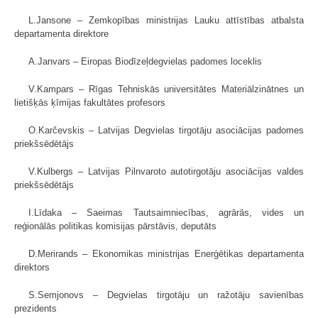
L.Jansone – Zemkopības ministrijas Lauku attīstības atbalsta
departamenta direktore
A.Janvars – Eiropas Biodīzeļdegvielas padomes loceklis
V.Kampars – Rīgas Tehniskās universitātes Materiālzinātnes un
lietišķās ķīmijas fakultātes profesors
O.Karčevskis – Latvijas Degvielas tirgotāju asociācijas padomes
priekšsēdētājs
V.Kulbergs – Latvijas Pilnvaroto autotirgotāju asociācijas valdes
priekšsēdētājs
I.Līdaka – Saeimas Tautsaimniecības, agrārās, vides un
reģionālās politikas komisijas pārstāvis, deputāts
D.Merirands – Ekonomikas ministrijas Enerģētikas departamenta
direktors
S.Semjonovs – Degvielas tirgotāju un ražotāju savienības
prezidents