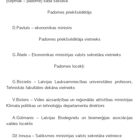
(turpmāk – padome) šādā sastāvā:
Padomes priekšsēdētājs
D.Pavļuts – ekonomikas ministrs
Padomes priekšsēdētāja vietnieks
G.Ābele – Ekonomikas ministrijas valsts sekretāra vietnieks
Padomes locekļi:
G.Birzietis – Latvijas Lauksaimniecības universitātes profesors,
Tehniskās fakultātes dekāna vietnieks
V.Bisters – Vides aizsardzības un reģionālās attīstības ministrijas
Klimata politikas un tehnoloģiju departamenta direktors
A.Gūtmanis – Latvijas Biodegvielu un bioenerģijas asociācijas
valdes loceklis
Dž.Innusa – Satiksmes ministrijas valsts sekretāra vietniece