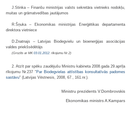
J.Stinka – Finanšu ministrijas valsts sekretāra vietnieks nodokļu,
muitas un grāmatvedības jautājumos
R.Šņuka – Ekonomikas ministrijas Enerģētikas departamenta
direktora vietniece
D.Znatnajs – Latvijas Biodegvielu un bioenerģijas asociācijas
valdes priekšsēdētājs
(Grozīts ar MK
03.01.2012.
rīkojumu Nr.2)
2. Atzīt par spēku zaudējušu Ministru kabineta 2008.gada 29.aprīļa
rīkojumu Nr.237 "
Par Biodegvielas attīstības konsultatīvās padomes
sastāvu
" (Latvijas Vēstnesis, 2008, 67., 161.nr.).
Ministru prezidents V.Dombrovskis
Ekonomikas ministrs A.Kampars