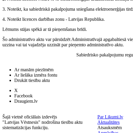
3. Noteikt, ka sabiedriskā pakalpojuma sniegšana elektroenerģijas tird
4. Noteikt licences darbības zonu - Latvijas Republika.
Lēmums stājas spēkā ar tā pieņemšanas brīdi.
Šo administratīvo aktu var pārsūdzēt Administratīvajā apgabaltiesā vi
uzzina vai tai vajadzēja uzzināt par pieņemto administratīvo aktu.
Sabiedrisko pakalpojumu regul
Ar manām piezīmēm
Ar lielāka izmēra fontu
Drukāt tiesību aktu
X
Facebook
Draugiem.lv
Šajā vietnē oficiālais izdevējs
Par Likumi.lv
"Latvijas Vēstnesis" nodrošina tiesību aktu
Aktualitātes
sistematizācijas funkciju.
Atsauksmēm
Apmācības