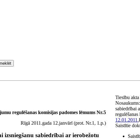
meklēt
Tiesību akt
Nosaukums
sabiedrībai a
ojumu regulēšanas komisijas padomes lēmums Nr.5
regulēšanas 
12.01.2011.
Rīgā 2011.gada 12.janvārī (prot. Nr.1, 1.p.)
Saistītie do
ai izsniegšanu sabiedrībai ar ierobežotu
Saistī