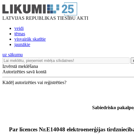
LATVIJAS REPUBLIKAS TIESĪBU AKTI
veidi
tēmas
visvairāk skatītie
jaunākie
uz sākumu
Izvērstā meklēšana
Autorizēties savā kontā
Kādēļ autorizēties vai reģistrēties?
Sabiedrisko pakalp
Par licences Nr.E14048 elektroenerģijas tirdzniecīb