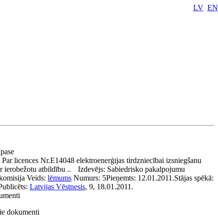
LV
EN
a pase
:
Par licences Nr.E14048 elektroenerģijas tirdzniecībai izsniegšanu
r ierobežotu atbildību ..
Izdevējs:
Sabiedrisko pakalpojumu
komisija
Veids:
lēmums
Numurs:
5
Pieņemts:
12.01.2011.
Stājas spēkā:
Publicēts:
Latvijas Vēstnesis
, 9, 18.01.2011.
kumenti
tie dokumenti