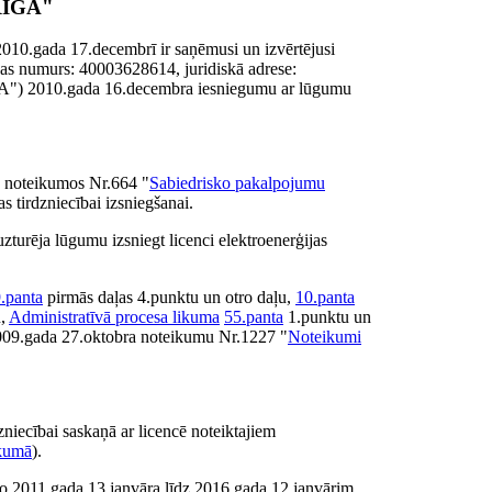
RIGA"
010.gada 17.decembrī ir saņēmusi un izvērtējusi
jas numurs: 40003628614, juridiskā adrese:
A") 2010.gada 16.decembra iesniegumu ar lūgumu
a noteikumos Nr.664 "
Sabiedrisko pakalpojumu
s tirdzniecībai izsniegšanai.
urēja lūgumu izsniegt licenci elektroenerģijas
.panta
pirmās daļas 4.punktu un otro daļu,
10.panta
u,
Administratīvā procesa likuma
55.panta
1.punktu un
 2009.gada 27.oktobra noteikumu Nr.1227 "
Noteikumi
iecībai saskaņā ar licencē noteiktajiem
ikumā
).
 no 2011.gada 13.janvāra līdz 2016.gada 12.janvārim.