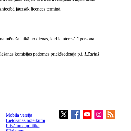
zniecībā jāuzsāk licences termiņā.
ena mēneša laikā no dienas, kad ieinteresētā persona
ēšanas komisijas padomes priekšsēdētāja p.i.
I.Zariņš
Mobilā versija
Lietošanas noteikumi
Privātuma politika
Sīkdatnes