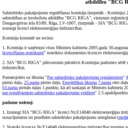
atbildību "BCG 
Sabiedrisko pakalpojumu regulēšanas komisija (turpmāk - Komisija) 2
sabiedrības ar ierobežotu atbildību "BCG RIGA", vienotais reģistrāci
Daugavgrīvas iela 83/89, Rīga, LV-1007, (turpmāk - SIA "BCG RIG
izsniegt licenci elektroenerģijas tirdzniecībai.
Komisija konstatē un secina:
1. Komisija ir saņēmusi visus Ministru kabineta 2005.gada 30.august
licencēšanas noteikumi
" noteiktos dokumentus licences elektroenerģija
2. SIA "BCG RIGA" pilnvarotais pārstāvis Komisijas padomes sēdē uzt
tirdzniecībai.
Pamatojoties uz likuma "
Par sabiedrisko pakalpojumu regulatoriem
"
9
pirmo daļu,
25.panta
pirmo daļu,
Enerģētikas likuma
7.panta
otro daļ
63.panta
pirmās daļas 1.punktu, kā arī saskaņā ar Ministru kabineta
par regulējamiem sabiedrisko pakalpojumu veidiem
" 2.5.apakšpunktu
padome nolemj:
1. Izsniegt SIA "BCG RIGA" licenci Nr.E14048 elektroenerģijas tirdzn
nosacījumiem un prasībām sabiedrisko pakalpojumu sniegšanai (
piel
2. Noteikt licences Nr.E14048 elektroenerģijas tirdzniecībai termiņu