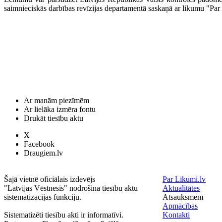
saimnieciskās darbības revīzijas departamentā saskaņā ar likumu "Par 
Ar manām piezīmēm
Ar lielāka izmēra fontu
Drukāt tiesību aktu
X
Facebook
Draugiem.lv
Šajā vietnē oficiālais izdevējs
Par Likumi.lv
"Latvijas Vēstnesis" nodrošina tiesību aktu
Aktualitātes
sistematizācijas funkciju.
Atsauksmēm
Apmācības
Sistematizēti tiesību akti ir informatīvi.
Kontakti