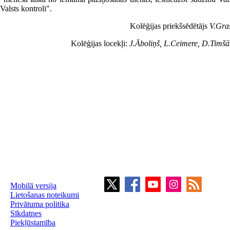
Valsts kontroli".
Kolēģijas priekšsēdētājs
V.Gra
Kolēģijas locekļi:
J.Āboliņš, L.Ceimere, D.Timš
Mobilā versija
Lietošanas noteikumi
Privātuma politika
Sīkdatnes
Piekļūstamība