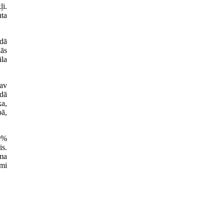
ļi.
uta
ādā
ās
āla
nav
odā
ka,
bā,
20%
is.
ma
ami