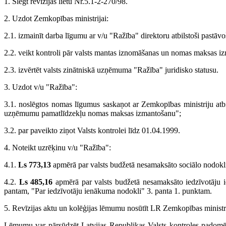
1. Slēgt revīzijas lietu Nr.5.1-2-270/98.
2. Uzdot Zemkopības ministrijai:
2.1. izmainīt darba līgumu ar v/u "Ražība" direktoru atbilstoši pastāv
2.2. veikt kontroli pār valsts mantas iznomāšanas un nomas maksas i
2.3. izvērtēt valsts zinātniskā uzņēmuma "Ražība" juridisko statusu.
3. Uzdot v/u "Ražība":
3.1. noslēgtos nomas līgumus saskaņot ar Zemkopības ministriju atb
uzņēmumu pamatlīdzekļu nomas maksas izmantošanu";
3.2. par paveikto ziņot Valsts kontrolei līdz 01.04.1999.
4. Noteikt uzrēķinu v/u "Ražība":
4.1.
Ls 773,13
apmērā par valsts budžetā nesamaksāto sociālo nodokli 
4.2.
Ls 485,16
apmērā par valsts budžetā nesamaksāto iedzīvotāju
pantam, "Par iedzīvotāju ienākuma nodokli" 3. panta 1. punktam.
5. Revīzijas aktu un kolēģijas lēmumu nosūtīt LR Zemkopības ministr
Lēmumu var pārsūdzēt Latvijas Republikas Valsts kontroles padomē