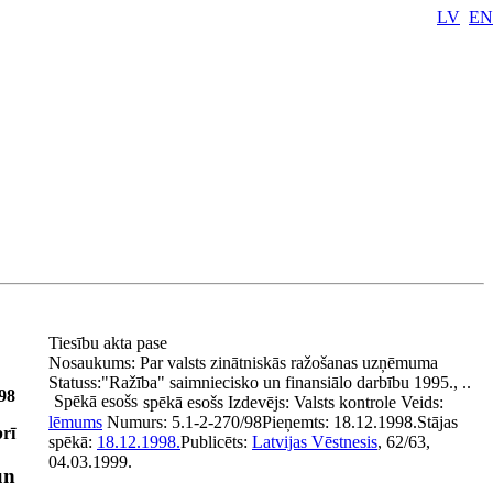
LV
EN
Tiesību akta pase
Nosaukums:
Par valsts zinātniskās ražošanas uzņēmuma
Statuss:
"Ražība" saimniecisko un finansiālo darbību 1995., ..
/98
Spēkā esošs
spēkā esošs
Izdevējs:
Valsts kontrole
Veids:
lēmums
Numurs:
5.1-2-270/98
Pieņemts:
18.12.1998.
Stājas
rī
spēkā:
18.12.1998.
Publicēts:
Latvijas Vēstnesis
, 62/63,
04.03.1999.
un