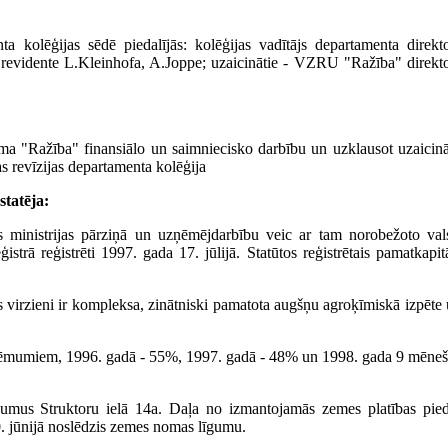
ta kolēģijas sēdē piedalījās: kolēģijas vadītājs departamenta direkt
s revidente L.Kleinhofa, A.Joppe; uzaicinātie - VZRU "Ražība" direkt
muma "Ražība" finansiālo un saimniecisko darbību un uzklausot uzaicin
s revīzijas departamenta kolēģija
statēja:
 ministrijas pārziņā un uzņēmējdarbību veic ar tam norobežoto val
ā reģistrēti 1997. gada 17. jūlijā. Statūtos reģistrētais pamatkapit
 virzieni ir kompleksa, zinātniski pamatota augšņu agroķīmiskā izpēte
ieņēmumiem, 1996. gadā - 55%, 1997. gadā - 48% un 1998. gada 9 mēne
mus Struktoru ielā 14a. Daļa no izmantojamās zemes platības pied
0. jūnijā noslēdzis zemes nomas līgumu.