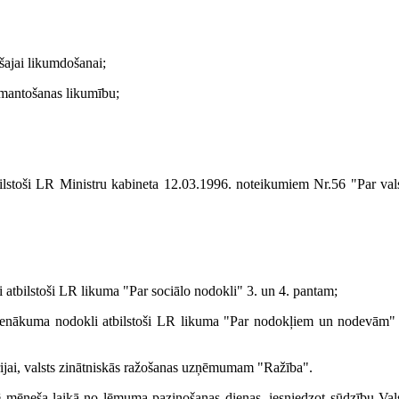
ošajai likumdošanai;
zmantošanas likumību;
ilstoši LR Ministru kabineta 12.03.1996. noteikumiem Nr.56 "Par val
atbilstoši LR likuma "Par sociālo nodokli" 3. un 4. pantam;
 ienākuma nodokli atbilstoši LR likuma "Par nodokļiem un nodevām"
ijai, valsts zinātniskās ražošanas uzņēmumam "Ražība".
 mēneša laikā no lēmuma paziņošanas dienas, iesniedzot sūdzību Val