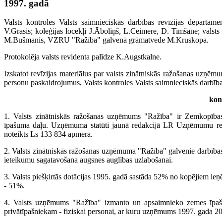
1997. gadā
Valsts kontroles Valsts saimnieciskās darbības revīzijas departamen
V.Grasis; kolēģijas locekļi J.Āboliņš, L.Ceimere, D. Timšāne; valst
M.Bušmanis, VZRU "Ražība" galvenā grāmatvede M.Kruskopa.
Protokolēja valsts revidenta palīdze K.Augstkalne.
Izskatot revīzijas materiālus par valsts zinātniskās ražošanas uzņē
personu paskaidrojumus, Valsts kontroles Valsts saimnieciskās darbība
kon
1. Valsts zinātniskās ražošanas uzņēmums "Ražība" ir Zemkopības
īpašuma daļu. Uzņēmuma statūti jaunā redakcijā LR Uzņēmumu reģistr
noteikts Ls 133 834 apmērā.
2. Valsts zinātniskās ražošanas uzņēmuma "Ražība" galvenie darbības
ieteikumu sagatavošana augsnes auglības uzlabošanai.
3. Valsts piešķirtās dotācijas 1995. gadā sastāda 52% no kopējiem 
- 51%.
4. Valsts uzņēmums "Ražība" izmanto un apsaimnieko zemes īpašu
privātīpašniekam - fiziskai personai, ar kuru uzņēmums 1997. gada 2