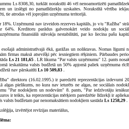
summu Ls 8308,30, turklāt norakstīti 46 vēl nenoamortizēti pamatlīdzek
diem un izslēgti no pamatlīdzekļu uzskaites. Norakstītā vērtība iekļa
ti, tie atrodas vēl joprojām uzņēmuma teritorijā.
par 18%. Uzņēmumā nav izveidots rezerves kapitāls, jo v/u "Ražība" str
r 64%. Kreditoru parādus galvenokārt veido nodokļu un sociāl
ņēmuma finansiālā stāvokļa nestabilitāti, par ko liecina pašu kapit
 esošajā administratīvajā ēkā, garāžas un noliktavas. Nomas līgumi 
nām firmas maksā atsevišķi pēc iesniegtiem rēķiniem. Pārbaudes peri
stāda
Ls 21 181,65
. LR likuma "Par valsts uzņēmumu" 12. pants nosa
omā ieskaitāma valsts budžetā un 50% apjomā paliek uzņēmuma rīcī
džetā nav pārskaitīti
Ls 10 509,83
.
ība" direktoru (16.02.1995.) ir paredzēti reprezentācijas izdevumi 
algas pielikums, no kura nav ieturēts ne algas, ne sociālais nodokl
umu "Par nodokļiem un nodevām" 8. pants, "Par iedzīvotāju ienāku
uros ir teikts, ka reprezentācijas mērķiem paredzētie līdzekļi ir apliek
ds valsts budžetam par nenomaksātiem nodokļiem sastāda
Ls 1258,29
.
lēģija, izvērtējot revīzijas materiālus,
lēma: