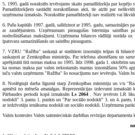
5. 1995. gadā norakstīts ievērojams skaits pamatlīdzekļu par kopējo 
Pamatlīdzekļiem sastādīti norakstīšanas akti, tie atzīti par nelikvī
uzņēmuma izmaksās. Norakstītie pamatlīdzekļi nav realizēti vai likvidē
6. Pašu kapitāls 1997. gadā, salīdzinot ar 1995. gadu, samazinājies 
ar zaudējumiem. Uzņēmumam pieaugušas īstermiņa saistības pa
nodrošināšanas maksājumi. Uzņēmuma bilances rādītāji norāda uz uz
īpatsvara samazināšanās un saistību pieaugums.
7. VZRU "Ražība" saskaņā ar statūtiem iznomājis telpas tā bilancē
saskaņoti ar Zemkopības ministriju. Par telefona abonēšanu un saru
aprēķinātā tīrā nomas maksa no 1995. līdz 1998. gada 1. oktobrim sa
ka nomas maksa par valsts nekustamās mantas iznomāšanu 50% apj
taču valsts uzņēmums "Ražība" šo nosacījumu nav ievērojis. Valsts bu
8. Noslēgtajā darba līgumā starp Zemkopības ministriju un v/u "Raž
apmērā no mēneša amatalgas. Reprezentācijas izdevumi izmaksāti kā 
Pārbaudes periodā kopā izmaksāts
Ls 2064
. Nav ievērots LR lik
nodokli" 3. panta 1. punkts un "Par sociālo nodokli" 3. un 4. pants, k
ar iedzīvotāju ienākuma nodokli un sociālo nodokli. Uzņēmuma parā
Valsts kontroles Valsts saimnieciskās darbības revīzijas departamenta ko
no