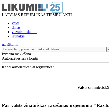
LATVIJAS REPUBLIKAS TIESĪBU AKTI
veidi
tēmas
visvairāk skatītie
jaunākie
uz sākumu
Izvērstā meklēšana
Autorizēties savā kontā
Kādēļ autorizēties vai reģistrēties?
Valsts saimniecisk
Par valsts zinātniskās ražošanas uzņēmuma "Ražība