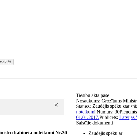
meklēt
Tiesību akta pase
Nosaukums:
Grozījums Ministr
Zaudējis spēku
Statuss:
statisti
noteikumi
Numurs:
30
Pieņemt
01.01.2017.
Publicēts:
Latvijas 
Saistītie dokumenti
nistru kabineta noteikumi Nr.30
Zaudējis spēku ar