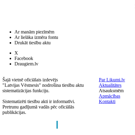
Ar manām piezīmēm
Ar lielāka izmēra fontu
Drukāt tiesību aktu
X
Facebook
Draugiem.lv
Šajā vietnē oficiālais izdevējs
Par Likumi.lv
"Latvijas Vēstnesis" nodrošina tiesību aktu
Aktualitātes
sistematizācijas funkciju.
Atsauksmēm
Apmācības
Sistematizēti tiesību akti ir informatīvi.
Kontakti
Pretrunu gadījumā vadās pēc oficiālās
publikācijas.