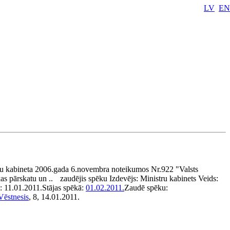
LV
EN
u kabineta 2006.gada 6.novembra noteikumos Nr.922 "Valsts
kas pārskatu un ..
zaudējis spēku
Izdevējs:
Ministru kabinets
Veids:
s:
11.01.2011.
Stājas spēkā:
01.02.2011.
Zaudē spēku:
Vēstnesis
, 8, 14.01.2011.