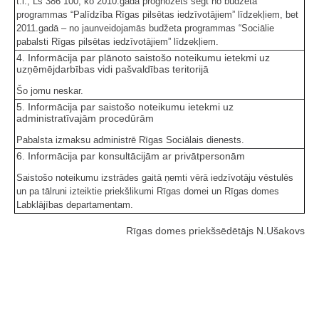
t.i., Ls 386 100, ko 2010.gadā prognozēts segt no budžeta
programmas “Palīdzība Rīgas pilsētas iedzīvotājiem” līdzekļiem, bet
2011.gadā – no jaunveidojamās budžeta programmas “Sociālie
pabalsti Rīgas pilsētas iedzīvotājiem” līdzekļiem.
4. Informācija par plānoto saistošo noteikumu ietekmi uz
uzņēmējdarbības vidi pašvaldības teritorijā
Šo jomu neskar.
5. Informācija par saistošo noteikumu ietekmi uz
administratīvajām procedūrām
Pabalsta izmaksu administrē Rīgas Sociālais dienests.
6. Informācija par konsultācijām ar privātpersonām
Saistošo noteikumu izstrādes gaitā ņemti vērā iedzīvotāju vēstulēs
un pa tālruni izteiktie priekšlikumi Rīgas domei un Rīgas domes
Labklājības departamentam.
Rīgas domes priekšsēdētājs N.Ušakovs