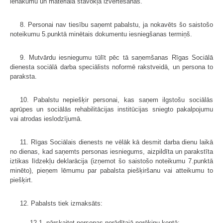
ienākumu un materiālā stāvokļa izvērtēšanas.
8. Personai nav tiesību saņemt pabalstu, ja nokavēts šo saistošo
noteikumu 5.punktā minētais dokumentu iesniegšanas termiņš.
9. Mutvārdu iesniegumu tūlīt pēc tā saņemšanas Rīgas Sociālā
dienesta sociālā darba speciālists noformē rakstveidā, un persona to
paraksta.
10. Pabalstu nepiešķir personai, kas saņem ilgstošu sociālās
aprūpes un sociālās rehabilitācijas institūcijas sniegto pakalpojumu
vai atrodas ieslodzījumā.
11. Rīgas Sociālais dienests ne vēlāk kā desmit darba dienu laikā
no dienas, kad saņemts personas iesniegums, aizpildīta un parakstīta
iztikas līdzekļu deklarācija (izņemot šo saistošo noteikumu 7.punktā
minēto), pieņem lēmumu par pabalsta piešķiršanu vai atteikumu to
piešķirt.
12. Pabalsts tiek izmaksāts:
12.1. pārskaitot personas norādītajā norēķinu kontā;