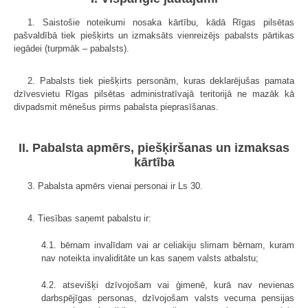
1. Saistošie noteikumi nosaka kārtību, kādā Rīgas pilsētas
pašvaldībā tiek piešķirts un izmaksāts vienreizējs pabalsts pārtikas
iegādei (turpmāk – pabalsts).
2. Pabalsts tiek piešķirts personām, kuras deklarējušas pamata
dzīvesvietu Rīgas pilsētas administratīvajā teritorijā ne mazāk kā
divpadsmit mēnešus pirms pabalsta pieprasīšanas.
II. Pabalsta apmērs, piešķiršanas un izmaksas
kārtība
3. Pabalsta apmērs vienai personai ir Ls 30.
4. Tiesības saņemt pabalstu ir:
4.1. bērnam invalīdam vai ar celiakiju slimam bērnam, kuram
nav noteikta invaliditāte un kas saņem valsts atbalstu;
4.2. atsevišķi dzīvojošam vai ģimenē, kurā nav nevienas
darbspējīgas personas, dzīvojošam valsts vecuma pensijas