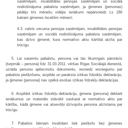
saņēmējam, invaliditātes pensijas saņēmējam un sociālā
nodrošinājuma pabalsta saņēmējam, ja ģimenes (personas)
pēdējo trīs mēnešu vidējie ienākumi nepārsniedz Ls 180
katram ģimenes loceklim mēnesī;
4.3. valsts vecuma pensijas saņēmējam, invaliditātes pensijas
saņēmējam un sociālā nodrošinājuma pabalsta saņēmējam,
kas dzīvo ģimenē, kura normatīvo aktu kārtībā atzīta par
trūcīgu.
5. Lai saņemtu pabalstu, persona vai tās likumīgais pārstāvis
(turpmāk – persona) līdz 31.03.2011. vēršas Rīgas Sociālajā dienestā,
uzrāda personu apliecinošu dokumentu, iesniedz iesniegumu par
pabalsta piešķiršanu, aizpilda un paraksta iztikas līdzekļu deklarāciju,
ja ģimenei (personai) nav spēkā esošas iztikas līdzekļu deklarācijas.
6. Aizpildot iztikas līdzekļu deklarāciju, ģimene (persona) deklarē
ienākumus un materiālo stāvokli saskaņā ar normatīvo aktu par
kārtību, kādā ģimene vai atsevišķi dzīvojoša persona atzīstama par
trūcīgu.
7. Pabalsts bērnam invalīdam tiek piešķirts bez ģimenes