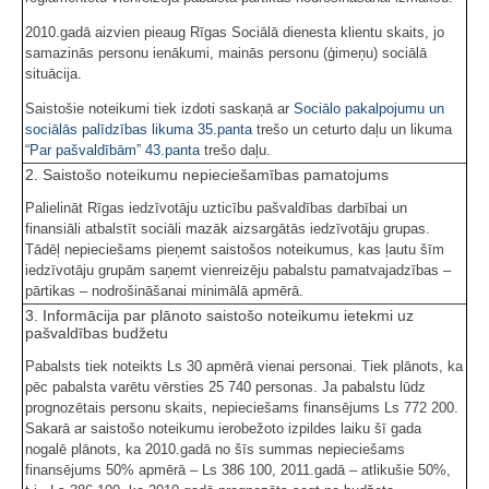
2010.gadā aizvien pieaug Rīgas Sociālā dienesta klientu skaits, jo
samazinās personu ienākumi, mainās personu (ģimeņu) sociālā
situācija.
Saistošie noteikumi tiek izdoti saskaņā ar
Sociālo pakalpojumu un
sociālās palīdzības likuma
35.panta
trešo un ceturto daļu un likuma
“
Par pašvaldībām
”
43.panta
trešo daļu.
2. Saistošo noteikumu nepieciešamības pamatojums
Palielināt Rīgas iedzīvotāju uzticību pašvaldības darbībai un
finansiāli atbalstīt sociāli mazāk aizsargātās iedzīvotāju grupas.
Tādēļ nepieciešams pieņemt saistošos noteikumus, kas ļautu šīm
iedzīvotāju grupām saņemt vienreizēju pabalstu pamatvajadzības –
pārtikas – nodrošināšanai minimālā apmērā.
3. Informācija par plānoto saistošo noteikumu ietekmi uz
pašvaldības budžetu
Pabalsts tiek noteikts Ls 30 apmērā vienai personai. Tiek plānots, ka
pēc pabalsta varētu vērsties 25 740 personas. Ja pabalstu lūdz
prognozētais personu skaits, nepieciešams finansējums Ls 772 200.
Sakarā ar saistošo noteikumu ierobežoto izpildes laiku šī gada
nogalē plānots, ka 2010.gadā no šīs summas nepieciešams
finansējums 50% apmērā – Ls 386 100, 2011.gadā – atlikušie 50%,