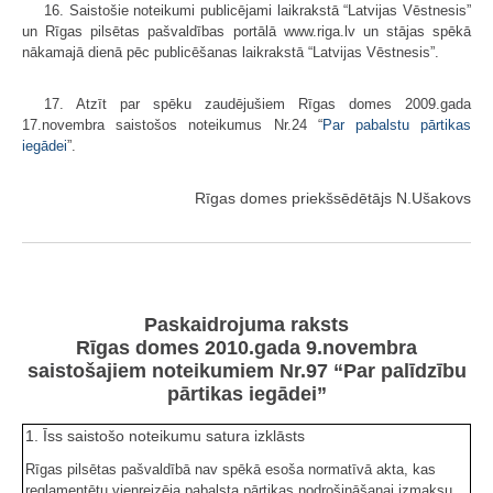
16. Saistošie noteikumi publicējami laikrakstā “Latvijas Vēstnesis”
un Rīgas pilsētas pašvaldības portālā www.riga.lv un stājas spēkā
nākamajā dienā pēc publicēšanas laikrakstā “Latvijas Vēstnesis”.
17. Atzīt par spēku zaudējušiem Rīgas domes 2009.gada
17.novembra saistošos noteikumus Nr.24 “
Par pabalstu pārtikas
iegādei
”.
Rīgas domes priekšsēdētājs N.Ušakovs
Paskaidrojuma raksts
Rīgas domes 2010.gada 9.novembra
saistošajiem noteikumiem Nr.97 “Par palīdzību
pārtikas iegādei”
1. Īss saistošo noteikumu satura izklāsts
Rīgas pilsētas pašvaldībā nav spēkā esoša normatīvā akta, kas
reglamentētu vienreizēja pabalsta pārtikas nodrošināšanai izmaksu.