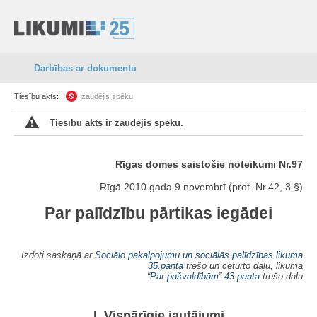
Darbības ar dokumentu
Tiesību akts:
zaudējis spēku
Tiesību akts ir zaudējis spēku.
Rīgas domes saistošie noteikumi Nr.97
Rīgā 2010.gada 9.novembrī (prot. Nr.42, 3.§)
Par palīdzību pārtikas iegādei
Izdoti saskaņā ar
Sociālo pakalpojumu un sociālās palīdzības likuma
35.panta
trešo un ceturto daļu, likuma
“
Par pašvaldībām
”
43.panta
trešo daļu
I. Vispārīgie jautājumi