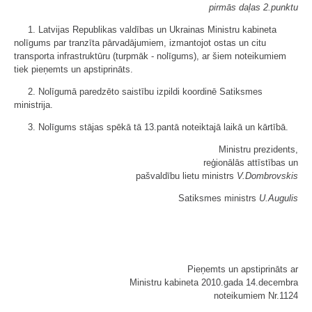
pirmās daļas 2.punktu
1. Latvijas Republikas valdības un Ukrainas Ministru kabineta
nolīgums par tranzīta pārvadājumiem, izmantojot ostas un citu
transporta infrastruktūru (turpmāk - nolīgums), ar šiem noteikumiem
tiek pieņemts un apstiprināts.
2. Nolīgumā paredzēto saistību izpildi koordinē Satiksmes
ministrija.
3. Nolīgums stājas spēkā tā 13.pantā noteiktajā laikā un kārtībā.
Ministru prezidents,
reģionālās attīstības un
pašvaldību lietu ministrs
V.Dombrovskis
Satiksmes ministrs
U.Augulis
Pieņemts un apstiprināts ar
Ministru kabineta 2010.gada 14.decembra
noteikumiem Nr.1124