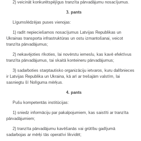
2) veicināt konkurētspējīgus tranzīta pārvadājumu nosacījumus.
3. pants
Līgumslēdzējas puses vienojas:
1) radīt nepieciešamos nosacījumus Latvijas Republikas un
Ukrainas transporta infrastruktūras un ostu izmantošanai, veicot
tranzīta pārvadājumus;
2) nekavējoties rīkoties, lai novērstu iemeslu, kas kavē efektīvus
tranzīta pārvadājumus, tai skaitā konteineru pārvadājumus;
3) sadarboties starptautisko organizāciju ietvaros, kuru dalībnieces
ir Latvijas Republika un Ukraina, kā arī ar trešajām valstīm, lai
sasniegtu šī Nolīguma mērķus.
4. pants
Pušu kompetentās institūcijas:
1) sniedz informāciju par pakalpojumiem, kas saistīti ar tranzīta
pārvadājumiem;
2) tranzīta pārvadājumu kavēšanās vai grūtību gadījumā
sadarbojas ar mērķi tās operatīvi likvidēt;