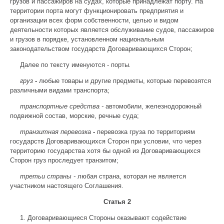
грузов и пассажиров на судах, которые принадлежат порту. На
территории порта могут функционировать предприятия и
организации всех форм собственности, целью и видом
деятельности которых является обслуживание судов, пассажиров
и грузов в порядке, установленном национальным
законодательством государств Договаривающихся Сторон;
Далее по тексту именуются - порты
.
груз
-
любые товары и другие предметы, которые перевозятся
различными видами транспорта;
транспортные средства -
автомобили, железнодорожный
подвижной состав, морские, речные суда;
транзитная перевозка
-
перевозка груза по территориям
государств Договаривающихся Сторон при условии, что через
территорию государства хотя бы одной из Договаривающихся
Сторон груз проследует транзитом;
третьи страны -
любая страна, которая не является
участником настоящего Соглашения.
Статья 2
1. Договаривающиеся Стороны оказывают содействие