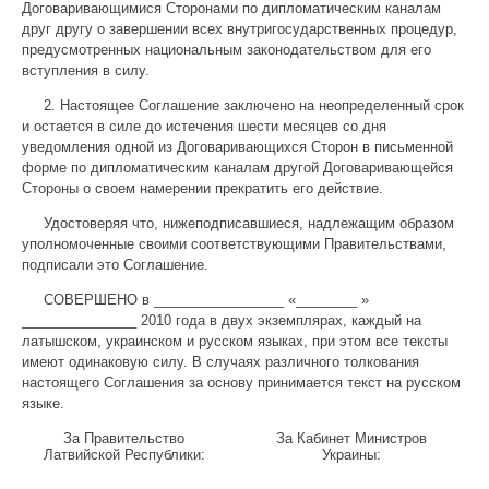
Договаривающимися Сторонами по дипломатическим каналам
друг другу о завершении всех внутригосударственных процедур,
предусмотренных национальным законодательством для его
вступления в силу.
2. Настоящее Соглашение заключено на неопределенный срок
и остается в силе до истечения шести месяцев со дня
уведомления одной из Договаривающихся Сторон в письменной
форме по дипломатическим каналам другой Договаривающейся
Стороны о своем намерении прекратить его действие.
Удостоверяя что, нижеподписавшиеся, надлежащим образом
уполномоченные своими соответствующими Правительствами,
подписали это Соглашение.
СОВЕРШЕНО в _________________ «________ »
_______________ 2010 года в двух экземплярах, каждый на
латышском, украинском и русском языках, при этом все тексты
имеют одинаковую силу. В случаях различного толкования
настоящего Соглашения за основу принимается текст на русском
языке.
За Правительство
За Кабинет Министров
Латвийской Республики:
Украины: