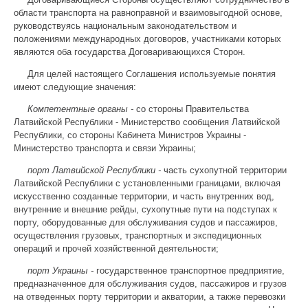
области транспорта на равноправной и взаимовыгодной основе,
руководствуясь национальным законодательством и
положениями международных договоров, участниками которых
являются оба государства Договаривающихся Сторон.
Для целей настоящего Соглашения используемые понятия
имеют следующие значения:
Компетентные органы -
со стороны Правительства
Латвийской Республики - Министерство сообщения Латвийской
Республики, со стороны Кабинета Министров Украины -
Министерство транспорта и связи Украины;
порт Латвийской Республики -
часть сухопутной территории
Латвийской Республики с установленными границами, включая
искусственно созданные территории, и часть внутренних вод,
внутренние и внешние рейды, сухопутные пути на подступах к
порту, оборудованные для обслуживания судов и пассажиров,
осуществления грузовых, транспортных и экспедиционных
операций и прочей хозяйственной деятельности;
порт Украины -
государственное транспортное предприятие,
предназначенное для обслуживания судов, пассажиров и грузов
на отведенных порту территории и акватории, а также перевозки