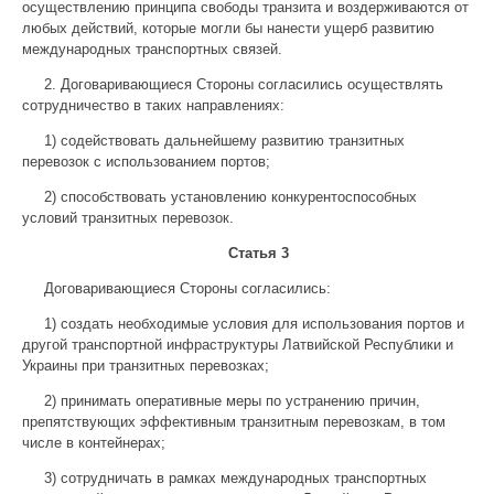
осуществлению принципа свободы транзита и воздерживаются от
любых действий, которые могли бы нанести ущерб развитию
международных транспортных связей.
2. Договаривающиеся Стороны согласились осуществлять
сотрудничество в таких направлениях:
1) содействовать дальнейшему развитию транзитных
перевозок с использованием портов;
2) способствовать установлению конкурентоспособных
условий транзитных перевозок.
Статья 3
Договаривающиеся Стороны согласились:
1) создать необходимые условия для использования портов и
другой транспортной инфраструктуры Латвийской Республики и
Украины при транзитных перевозках;
2) принимать оперативные меры по устранению причин,
препятствующих эффективным транзитным перевозкам, в том
числе в контейнерах;
3) сотрудничать в рамках международных транспортных