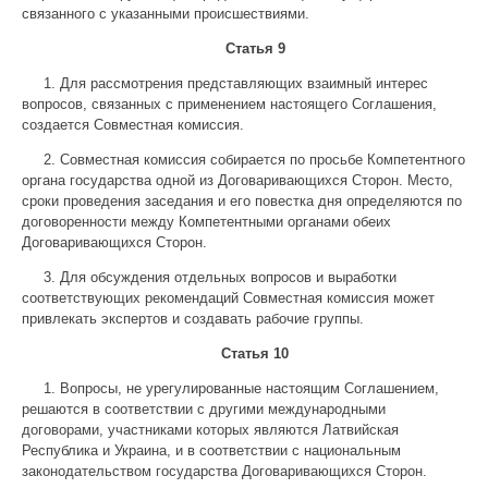
связанного с указанными происшествиями.
Статья 9
1. Для рассмотрения представляющих взаимный интерес
вопросов, связанных с применением настоящего Соглашения,
создается Совместная комиссия.
2. Совместная комиссия собирается по просьбе Компетентного
органа государства одной из Договаривающихся Сторон. Место,
сроки проведения заседания и его повестка дня определяются по
договоренности между Компетентными органами обеих
Договаривающихся Сторон.
3. Для обсуждения отдельных вопросов и выработки
соответствующих рекомендаций Совместная комиссия может
привлекать экспертов и создавать рабочие группы.
Статья 10
1. Вопросы, не урегулированные настоящим Соглашением,
решаются в соответствии с другими международными
договорами, участниками которых являются Латвийская
Республика и Украина, и в соответствии с национальным
законодательством государства Договаривающихся Сторон.