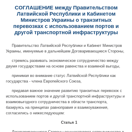
СОГЛАШЕНИЕ между Правительством
Латвийской Республики и Кабинетом
Министров Украины о транзитных
перевозках с использованием портов и
другой транспортной инфраструктуры
Правительство Латвийской Республики и Кабинет Министров
Украины, именуемые в дальнейшем Договаривающиеся Стороны,
стремясь развивать экономическое сотрудничество между
двумя государствами на основе равенства и взаимной выгоды,
принимая во внимание статус Латвийской Республики как
государства - члена Европейского Союза,
придавая важное значение развитию транзитных перевозок с
использованием портов и другой транспортной инфраструктуры и
взаимовыгодного сотрудничества в области транспорта,
базируясь на принципах равноправия и взаимоуважения,
согласились о нижеследующем:
Статья 1
Договаривающиеся Стороны осуществляют сотрудничество в