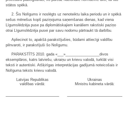
stātos spēkā.
2. Šis Nolīgums ir noslēgts uz nenoteiktu laika periodu un ir spēkā
sešus mēnešus kopš paziņojuma saņemšanas dienas, kad viena
Līgumslēdzēja puse pa diplomātiskajiem kanāliem rakstiski paziņo
otrai Līgumslēdzēja pusei par savu nodomu pārtraukt tā darbību.
Apliecinot to, apakšā parakstījušies, būdami attiecīgi valdību
pilnvaroti, ir parakstījuši šo Nolīgumu.
PARAKSTĪTS 2010. gada «___»_________________divos
eksemplāros, katrs latviešu, ukraiņu un krievu valodā, turklāt visi
teksti ir autentiski. Atšķirīgas interpretācijas gadījumā noteicošais ir
Nolīguma teksts krievu valodā.
Latvijas Republikas
Ukrainas
valdības vārdā:
Ministru kabineta vārdā: