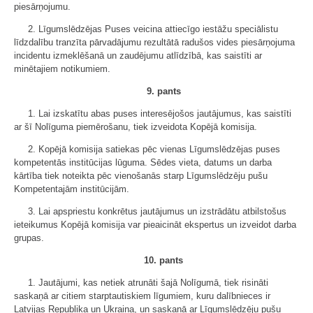
piesārņojumu.
2. Līgumslēdzējas Puses veicina attiecīgo iestāžu speciālistu
līdzdalību tranzīta pārvadājumu rezultātā radušos vides piesārņojuma
incidentu izmeklēšanā un zaudējumu atlīdzībā, kas saistīti ar
minētajiem notikumiem.
9. pants
1. Lai izskatītu abas puses interesējošos jautājumus, kas saistīti
ar šī Nolīguma piemērošanu, tiek izveidota Kopējā komisija.
2. Kopējā komisija satiekas pēc vienas Līgumslēdzējas puses
kompetentās institūcijas lūguma. Sēdes vieta, datums un darba
kārtība tiek noteikta pēc vienošanās starp Līgumslēdzēju pušu
Kompetentajām institūcijām.
3. Lai apspriestu konkrētus jautājumus un izstrādātu atbilstošus
ieteikumus Kopējā komisija var pieaicināt ekspertus un izveidot darba
grupas.
10. pants
1. Jautājumi, kas netiek atrunāti šajā Nolīgumā, tiek risināti
saskaņā ar citiem starptautiskiem līgumiem, kuru dalībnieces ir
Latvijas Republika un Ukraina, un saskaņā ar Līgumslēdzēju pušu