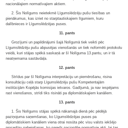
nacionālajiem normatīvajiem aktiem.
2. Šis Nolīgums neietekmē Līgumslēdzēju pušu tiesības un
pienākumus, kas izriet no starptautiskajiem līgumiem, kuru
dalībnieces ir Līgumslēdzējas puses.
11. pants
Grozījumi un papildinājumi šajā Nolīgumā tiek veikti pēc
Līgumslēdzēju pušu abpusējas vienošanās un tiek noformēti protokolu
veidā, kuri stājas spēkā saskaņā ar šī Nolīguma 13.pantu, un ir tā
neatņemama sastāvdaļa.
12. pants
Strīdus par šī Nolīguma interpretāciju un piemērošanu, risina
konsultāciju ceļā starp Līgumslēdzēju pušu Kompetentajām
institūcijām Kopējās komisijas ietvaros. Gadījumā, ja nav iespējams
rast vienošanos, strīdi tiks risināti pa diplomātiskajiem kanāliem.
13. pants
1. Šis Nolīgums stājas spēkā nākamajā dienā pēc pēdējā
paziņojuma saņemšanas, ko Līgumslēdzējas puses pa
diplomātiskiem kanāliem viena otrai nosūta pēc visu valsts iekšējo
procedūru pabeigšanas, ko paredz nacionālie normatīvie akti, lai tas