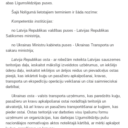
abas Līgumslēdzējas puses.
Šajā Nolīgumā lietotajiem terminiem ir šāda nozīme:
Kompetentās institūcijas:
no Latvija Republikas valdības puses - Latvijas Republikas
Satiksmes ministrija,
no Ukrainas Ministru kabineta puses - Ukrainas Transporta un
sakaru ministrija;
Latvija Republikas osta
- ar robežām noteikta Latvijas sauszemes
teritorijas daļa, ieskaitot mākslīgi izveidotos uzbērumus, un iekšējo
ūdeņu daļu, ieskaitot iekšējos un ārējos reidus un pievadceļus ostas
pieejā, kas iekārtoti kuģu un pasažieru apkalpošanai, kravas,
transporta un ekspedīciju operāciju veikšanai un citai saimnieciskai
darbībai;
Ukrainas osta
- valsts transporta uzņēmums, kas paredzēts kuģu,
pasažieru un kravu apkalpošanai ostai norādītajā teritorijā un
akvatorijā, kā arī kravu un pasažieru transportēšanai ar kuģiem, kas
pieder ostai. Ostas teritorijā var darboties visu īpašumu formu
uzņēmumi un organizācijas, kas darbojas Līgumslēdzēju pušu
nacionālajos normatīvajos aktos noteiktajā kārtībā, ar mērķi apkalpot