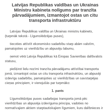
Latvijas Republikas valdības un Ukrainas
Ministru kabineta nolīgums par tranzīta
pārvadājumiem, izmantojot ostas un citu
transporta infrastruktūru
Latvijas Republikas valdība un Ukrainas ministru kabinets,
(turpmāk tekstā - Līgumslēdzējas puses),
tiecoties attīstīt ekonomisko sadarbību starp abām valstīm,
pamatojoties uz vienlīdzību un abpusēju labumu,
ņemot vērā Latvija Republikas kā Eiropas Savienības dalībvalsts
statusu,
piešķirot lielu nozīmi tranzīta pārvadājumu attīstībai transporta
jomā, izmantojot ostas un citu transporta infrastruktūru, un abpusēji
izdevīgu sadarbību, pamatojoties uz vienlīdzības un savstarpējas
cieņas principiem, ir vienojušās par turpmāko:
1. pants
Līgumslēdzējas puses sadarbojas transporta jomā pēc
vienlīdzības un abpusēja izdevīguma principa, vadoties no
normatīvajiem aktiem starptautiskajiem līgumiem, kuru dalībnieces ir