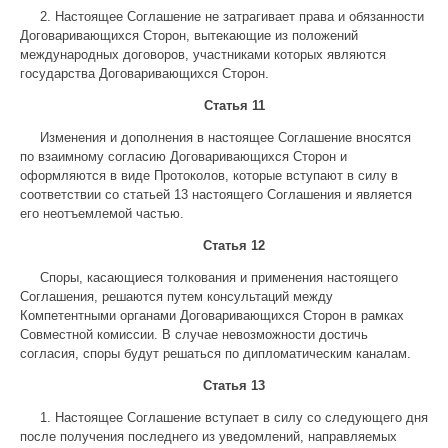
2. Настоящее Соглашение не затрагивает права и обязанности
Договаривающихся Сторон, вытекающие из положений
международных договоров, участниками которых являются
государства Договаривающихся Сторон.
Статья 11
Изменения и дополнения в настоящее Соглашение вносятся
по взаимному согласию Договаривающихся Сторон и
оформляются в виде Протоколов, которые вступают в силу в
соответствии со статьей 13 настоящего Соглашения и является
его неотъемлемой частью.
Статья 12
Споры, касающиеся толкования и применения настоящего
Соглашения, решаются путем консультаций между
Компетентными органами Договаривающихся Сторон в рамках
Совместной комиссии. В случае невозможности достичь
согласия, споры будут решаться по дипломатическим каналам.
Статья 13
1. Настоящее Соглашение вступает в силу со следующего дня
после получения последнего из уведомлений, направляемых