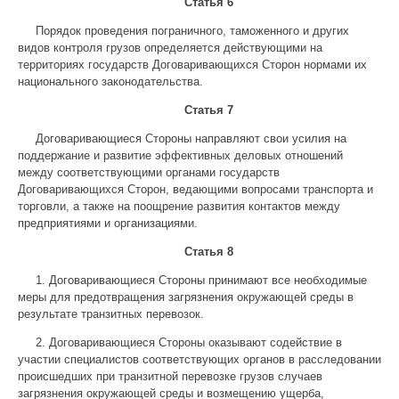
Статья 6
Порядок проведения пограничного, таможенного и других
видов контроля грузов определяется действующими на
территориях государств Договаривающихся Сторон нормами их
национального законодательства.
Статья 7
Договаривающиеся Стороны направляют свои усилия на
поддержание и развитие эффективных деловых отношений
между соответствующими органами государств
Договаривающихся Сторон, ведающими вопросами транспорта и
торговли, а также на поощрение развития контактов между
предприятиями и организациями.
Статья 8
1. Договаривающиеся Стороны принимают все необходимые
меры для предотвращения загрязнения окружающей среды в
результате транзитных перевозок.
2. Договаривающиеся Стороны оказывают содействие в
участии специалистов соответствующих органов в расследовании
происшедших при транзитной перевозке грузов случаев
загрязнения окружающей среды и возмещению ущерба,