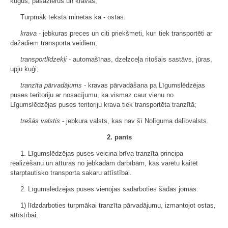
kuģus, pasažierus un kravas;
Turpmāk tekstā minētas kā - ostas.
krava
- jebkuras preces un citi priekšmeti, kuri tiek transportēti ar
dažādiem transporta veidiem;
transportlīdzekļi
- automašīnas, dzelzceļa ritošais sastāvs, jūras,
upju kuģi;
tranzīta pārvadājums
- kravas pārvadāšana pa Līgumslēdzējas
puses teritoriju ar nosacījumu, ka vismaz caur vienu no
Līgumslēdzējas puses teritoriju krava tiek transportēta tranzītā;
trešās valstis
- jebkura valsts, kas nav šī Nolīguma dalībvalsts.
2. pants
1. Līgumslēdzējas puses veicina brīva tranzīta principa
realizēšanu un atturas no jebkādām darbībām, kas varētu kaitēt
starptautisko transporta sakaru attīstībai.
2. Līgumslēdzējas puses vienojas sadarboties šādās jomās:
1) līdzdarboties turpmākai tranzīta pārvadājumu, izmantojot ostas,
attīstībai;