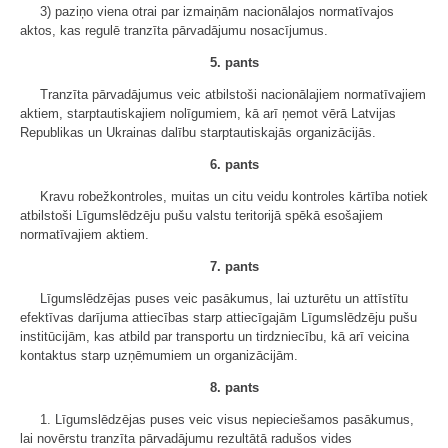
3) paziņo viena otrai par izmaiņām nacionālajos normatīvajos
aktos, kas regulē tranzīta pārvadājumu nosacījumus.
5. pants
Tranzīta pārvadājumus veic atbilstoši nacionālajiem normatīvajiem
aktiem, starptautiskajiem nolīgumiem, kā arī ņemot vērā Latvijas
Republikas un Ukrainas dalību starptautiskajās organizācijās.
6. pants
Kravu robežkontroles, muitas un citu veidu kontroles kārtība notiek
atbilstoši Līgumslēdzēju pušu valstu teritorijā spēkā esošajiem
normatīvajiem aktiem.
7. pants
Līgumslēdzējas puses veic pasākumus, lai uzturētu un attīstītu
efektīvas darījuma attiecības starp attiecīgajām Līgumslēdzēju pušu
institūcijām, kas atbild par transportu un tirdzniecību, kā arī veicina
kontaktus starp uzņēmumiem un organizācijām.
8. pants
1. Līgumslēdzējas puses veic visus nepieciešamos pasākumus,
lai novērstu tranzīta pārvadājumu rezultātā radušos vides