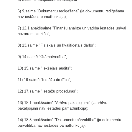
6) 9.saimē "Dokumentu rediģēšana" (ja dokumentu rediģēšana
nav iestādes pamatfunkcija);
7) 12.1.apakšsaimē "Finanšu analīze un vadība iestādēs un/vai
nozaru ministrijās";
8) 13.saimē "Fiziskais un kvalificētais darbs";
9) 14.saimē "Grāmatvedība";
10) 15.saimē "Iekšējais audits";
11) 16.saimē "Iestāžu drošība";
12) 17.saimē "Iestāžu procedūras";
13) 18.1.apakšsaimē "Arhīvu pakalpojumi" (ja arhīvu
pakalpojumi nav iestādes pamatfunkcija);
14) 18.3.apakšsaimē "Dokumentu pārvaldība" (ja dokumentu
pārvaldība nav iestādes pamatfunkcija);