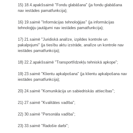
15) 18.4.apakšsaimē "Fondu glabāšana" (ja fondu glabāšana
nav iestādes pamatfunkcija);
16) 19.saimē "Informācijas tehnoloģijas" (ja informācijas
tehnoloģiju jautājumi nav iestādes pamatfunkcija);
17) 21.saimē "Juridiskā analīze, izpildes kontrole un
pakalpojumi" (ja tiesību aktu izstrāde, analīze un kontrole nav
iestādes pamatfunkcija);
18) 22.2.apakšsaimē "Transportlīdzekļu tehniskā apkope";
19) 23.saimē "Klientu apkalpošana" (ja klientu apkalpošana nav
iestādes pamatfunkcija);
20) 24.saimē "Komunikācija un sabiedriskās attiecības";
21) 27.saimē "Kvalitātes vadība";
22) 30.saimē "Personāla vadība";
23) 33.saimē "Radošie darbi";