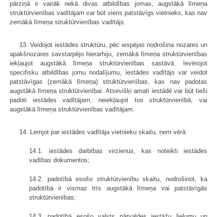
pārziņā ir vairāk nekā divas atbildības jomas, augstākā līmeņa
struktūrvienības vadītājam var būt viens patstāvīgs vietnieks, kas nav
zemākā līmeņa struktūrvienības vadītājs.
13. Veidojot iestādes struktūru, pēc iespējas nodrošina nozares un
apakšnozares savstarpējo hierarhiju, zemākā līmeņa struktūrvienības
iekļaujot augstākā līmeņa struktūrvienības sastāvā. Ievērojot
specifisku atbildības jomu nodalījumu, iestādes vadītājs var veidot
patstāvīgas (zemākā līmeņa) struktūrvienības, kas nav padotas
augstākā līmeņa struktūrvienībai. Atsevišķi amati iestādē var būt tieši
padoti iestādes vadītājam, neiekļaujot tos struktūrvienībā, vai
augstākā līmeņa struktūrvienības vadītājam.
14. Lemjot par iestādes vadītāja vietnieku skaitu, ņem vērā:
14.1. iestādes darbības virzienus, kas noteikti iestādes
vadības dokumentos;
14.2. padotībā esošo struktūrvienību skaitu, nodrošinot, ka
padotībā ir vismaz trīs augstākā līmeņa vai patstāvīgās
struktūrvienības;
14.3. padotībā esošo valsts pārvaldes iestāžu lielumu un