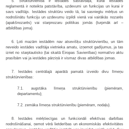
5. Struktūrvienība ir iestādes sastāvdaļa, kurai iestādes
reglamentā ir noteikta patstāvība, uzdevumi un funkcijas un kurai ir
savs vadītājs. Iestādes struktūru veido tā, lai sasniegtu mērķus un
nodrošinātu funkciju un uzdevumu izpildi vienā vai vairākās nozarēs
(apakšnozarēs) vai starpnozaru politikas jomās (turpmāk arī –
atbildības joma).
6. Ļoti mazām iestādēm nav atsevišķu struktūrvienību, un tām
neveido iestādes vadītāja vietnieka amatu, izņemot gadījumus, ja tas
izriet no starptautisko (tai skaitā Eiropas Savienības) normatīvo aktu
prasībām vai ja iestādes pārziņā ir vismaz divas atbildības jomas.
7. Iestādes centrālajā aparātā pamatā izveido divu līmeņu
struktūrvienības:
7.1. augstāka līmeņa struktūrvienību (piemēram,
departamentu);
7.2. zemāka līmeņa struktūrvienību (piemēram, nodaļu).
8. Iestādes mērķtiecīgas un funkcionāli efektīvas darbības
nodrošināšanai, ņemot vērā lietderības un ekonomiskās efektivitātes