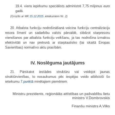
19.4. viens iepirkumu speciālists administrē 7,75 miljonus
euro
gadā.
(Grozīts ar MK
15.12.2015.
ieteikumiem Nr. 2)
20. Atbalsta funkciju nodrošināšanā veicina funkciju centralizāciju
resora līmenī un sadarbību valsts pārvaldē, slēdzot starpresoru
vienošanos par atbalsta funkciju veikšanu, ja tas nodrošina izmaksu
efektivitāti un nav pretrunā ar starptautisko (tai skaitā Eiropas
Savienības) normatīvo aktu prasībām.
IV. Noslēguma jautājums
21. Pārskatot iestādes struktūru vai veidojot jaunas
struktūrvienības, to nosaukumus pēc iespējas veido atbilstoši šo
ieteikumu
7.punktā
minētajiem piemēriem.
Ministru prezidents, reģionālās attīstības un pašvaldību lietu
ministrs V.Dombrovskis
Finanšu ministrs A.Vilks