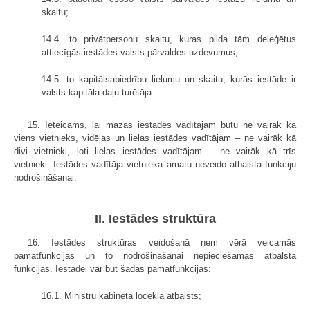
skaitu;
14.4. to privātpersonu skaitu, kuras pilda tām deleģētus
attiecīgās iestādes valsts pārvaldes uzdevumus;
14.5. to kapitālsabiedrību lielumu un skaitu, kurās iestāde ir
valsts kapitāla daļu turētāja.
15. Ieteicams, lai mazas iestādes vadītājam būtu ne vairāk kā
viens vietnieks, vidējas un lielas iestādes vadītājam – ne vairāk kā
divi vietnieki, ļoti lielas iestādes vadītājam – ne vairāk kā trīs
vietnieki. Iestādes vadītāja vietnieka amatu neveido atbalsta funkciju
nodrošināšanai.
II. Iestādes struktūra
16. Iestādes struktūras veidošanā ņem vērā veicamās
pamatfunkcijas un to nodrošināšanai nepieciešamās atbalsta
funkcijas. Iestādei var būt šādas pamatfunkcijas:
16.1. Ministru kabineta locekļa atbalsts;