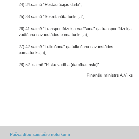
24) 34.saimē "Restaurācijas darbi";
25) 38.saimē "Sekretariāta funkcija";
26) 41.saimē "Transportlīdzekļa vadīšana" (ja transportlīdzekļa
vadīšana nav iestādes pamatfunkcija);
27) 42.saimē "Tulkošana" (ja tulkošana nav iestādes
pamatfunkcija);
28) 52. saimē "Risku vadība (darbības riski)".
Finanšu ministrs A.Vilks
Pašvaldību saistošie noteikumi