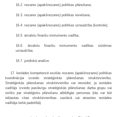
16.2. nozares (apakšnozares) politikas plānošana;
16.3. nozares (apakšnozares) politikas ieviešana;
16.4. nozares (apakšnozares) politikas uzraudzība (kontrole);
16.5. ārvalstu finanšu instrumentu vadība;
16.6. ārvalstu finanšu instrumentu vadības sistēmas
uzraudzība;
16.7. juridiskā analīze.
17. Iestādes kompetencē esošās nozares (apakšnozares) politikas
koordinācijai izveido stratēģiskās plānošanas struktūrvienību.
Stratēģiskās plānošanas struktūrvienību var neveidot, ja iestādes
vadītājs izveido pastāvīgu stratēģiskās plānošanas darba grupu vai
norīko par stratēģisko plānošanu atbildīgās personas (tās var būt
iekļautas citas struktūrvienības sastāvā vai atrasties iestādes
vadītāja tiešā padotībā).