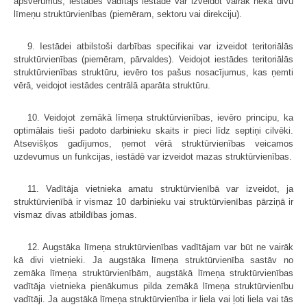
apsvērumus, iestādes vadītājs iestādē var izveidot vairāk nekā divu
līmeņu struktūrvienības (piemēram, sektoru vai direkciju).
9. Iestādei atbilstoši darbības specifikai var izveidot teritoriālās
struktūrvienības (piemēram, pārvaldes). Veidojot iestādes teritoriālās
struktūrvienības struktūru, ievēro tos pašus nosacījumus, kas ņemti
vērā, veidojot iestādes centrālā aparāta struktūru.
10. Veidojot zemākā līmeņa struktūrvienības, ievēro principu, ka
optimālais tieši padoto darbinieku skaits ir pieci līdz septiņi cilvēki.
Atsevišķos gadījumos, ņemot vērā struktūrvienības veicamos
uzdevumus un funkcijas, iestādē var izveidot mazas struktūrvienības.
11. Vadītāja vietnieka amatu struktūrvienībā var izveidot, ja
struktūrvienībā ir vismaz 10 darbinieku vai struktūrvienības pārziņā ir
vismaz divas atbildības jomas.
12. Augstāka līmeņa struktūrvienības vadītājam var būt ne vairāk
kā divi vietnieki. Ja augstāka līmeņa struktūrvienība sastāv no
zemāka līmeņa struktūrvienībām, augstākā līmeņa struktūrvienības
vadītāja vietnieka pienākumus pilda zemākā līmeņa struktūrvienību
vadītāji. Ja augstākā līmeņa struktūrvienība ir liela vai ļoti liela vai tās