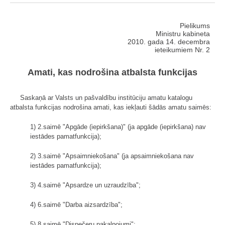
Pielikums
Ministru kabineta
2010. gada 14. decembra
ieteikumiem Nr. 2
Amati, kas nodrošina atbalsta funkcijas
Saskaņā ar Valsts un pašvaldību institūciju amatu katalogu
atbalsta funkcijas nodrošina amati, kas iekļauti šādās amatu saimēs:
1) 2.saimē "Apgāde (iepirkšana)" (ja apgāde (iepirkšana) nav
iestādes pamatfunkcija);
2) 3.saimē "Apsaimniekošana" (ja apsaimniekošana nav
iestādes pamatfunkcija);
3) 4.saimē "Apsardze un uzraudzība";
4) 6.saimē "Darba aizsardzība";
5) 8.saimē "Dispečeru pakalpojumi";