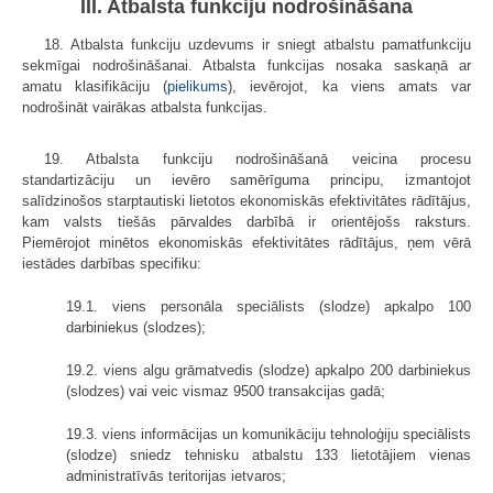
III. Atbalsta funkciju nodrošināšana
18. Atbalsta funkciju uzdevums ir sniegt atbalstu pamatfunkciju
sekmīgai nodrošināšanai. Atbalsta funkcijas nosaka saskaņā ar
amatu klasifikāciju (
pielikums
), ievērojot, ka viens amats var
nodrošināt vairākas atbalsta funkcijas.
19. Atbalsta funkciju nodrošināšanā veicina procesu
standartizāciju un ievēro samērīguma principu, izmantojot
salīdzinošos starptautiski lietotos ekonomiskās efektivitātes rādītājus,
kam valsts tiešās pārvaldes darbībā ir orientējošs raksturs.
Piemērojot minētos ekonomiskās efektivitātes rādītājus, ņem vērā
iestādes darbības specifiku:
19.1. viens personāla speciālists (slodze) apkalpo 100
darbiniekus (slodzes);
19.2. viens algu grāmatvedis (slodze) apkalpo 200 darbiniekus
(slodzes) vai veic vismaz 9500 transakcijas gadā;
19.3. viens informācijas un komunikāciju tehnoloģiju speciālists
(slodze) sniedz tehnisku atbalstu 133 lietotājiem vienas
administratīvās teritorijas ietvaros;