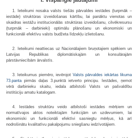
1. Ieteikumi nosaka valsts tiešās pārvaldes iestādes (turpmāk –
iestāde) struktūras izveidošanas kārtību, lai panāktu vienotas un
skaidras iestāžu institucionālās struktūras izveidošanu, cilvēkresursu
(turpmāk – darbinieki) optimālu plānošanu un ekonomiski un
funkcionāli efektīvu valsts budžeta līdzekļu izlietošanu.
2. Ieteikumi neattiecas uz Nacionālajiem bruņotajiem spēkiem un
Latvijas Republikas diplomātiskajām un konsulārajām
pārstāvniecībām ārvalstīs.
3. Ieteikumus piemēro, ievērojot
Valsts pārvaldes iekārtas likuma
73.panta
pirmās daļas 3.punktā ietverto principu. Iestādes, ņemot
vērā darbinieku skaitu, iedala atbilstoši Valsts un pašvaldību
institūciju amatu katalogam.
4. Iestādes struktūru veido atbilstoši iestādes mērķiem un
normatīvajos aktos noteiktajām funkcijām un uzdevumiem, lai
ekonomiski un funkcionāli efektīvi sasniegtu mērķus, kā arī
nodrošinātu kvalitatīvu pakalpojumu sniegšanu iedzīvotājiem.