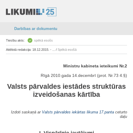
Darbības ar dokumentu
Tiesību akts:
spēkā esošs
Attēlotā redakcija: 18.12.2015. - ... /
Spēkā esošā
Ministru kabineta ieteikumi Nr.2
Rīgā 2010.gada 14.decembrī (prot. Nr.73 4.§)
Valsts pārvaldes iestādes struktūras
izveidošanas kārtība
Izdoti saskaņā ar
Valsts pārvaldes iekārtas likuma
17.panta
ceturto
daļu
I. Vispārīgie jautājumi