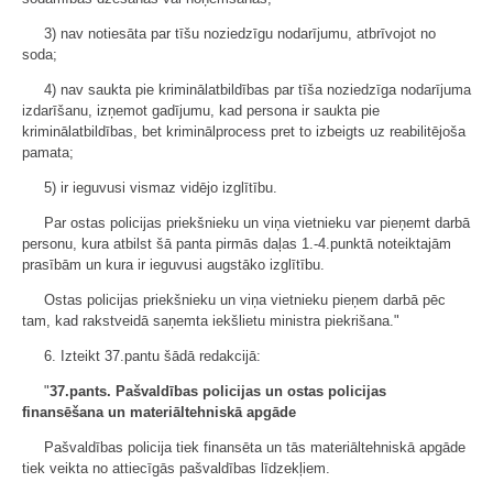
3) nav notiesāta par tīšu noziedzīgu nodarījumu, atbrīvojot no
soda;
4) nav saukta pie kriminālatbildības par tīša noziedzīga nodarījuma
izdarīšanu, izņemot gadījumu, kad persona ir saukta pie
kriminālatbildības, bet kriminālprocess pret to izbeigts uz reabilitējoša
pamata;
5) ir ieguvusi vismaz vidējo izglītību.
Par ostas policijas priekšnieku un viņa vietnieku var pieņemt darbā
personu, kura atbilst šā panta pirmās daļas 1.-4.punktā noteiktajām
prasībām un kura ir ieguvusi augstāko izglītību.
Ostas policijas priekšnieku un viņa vietnieku pieņem darbā pēc
tam, kad rakstveidā saņemta iekšlietu ministra piekrišana."
6. Izteikt 37.pantu šādā redakcijā:
"
37.pants. Pašvaldības policijas un ostas policijas
finansēšana un materiāltehniskā apgāde
Pašvaldības policija tiek finansēta un tās materiāltehniskā apgāde
tiek veikta no attiecīgās pašvaldības līdzekļiem.