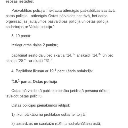
esošas iestādes.
Pašvaldības policija ir iekļauta attiecīgās pašvaldības sastāvā,
ostas policija - attiecīgās Ostas pārvaldes sastāvā, bet darba
organizācijas jautājumos pašvaldības policija un ostas policija
sadarbojas ar Valsts policiju."
3. 19.pantā:
izslēgt otrās daļas 2.punktu;
1
3
papildināt sesto daļu pēc skaitļa "14.
" ar skaitli "14.
" un pēc
skaitļa "28." - ar skaitli "31.".
1
4. Papildināt likumu ar 19.
pantu šādā redakcijā:
1
"
19.
pants. Ostas policija
Ostas pārvalde kā publisko tiesību juridiskā persona drīkst
izveidot ostas policiju.
Ostas policijas pienākumos ietilpst:
1) likumpārkāpumu profilakse ostas teritorijā;
2) apsardzes un caurlaižu režīma nodrošināšana ostā;