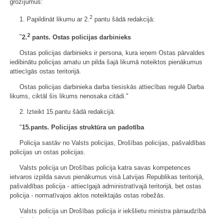
grozījumus:
2
1. Papildināt likumu ar 2.
pantu šādā redakcijā:
2
"
2.
pants. Ostas policijas darbinieks
Ostas policijas darbinieks ir persona, kura ieņem Ostas pārvaldes
iedibinātu policijas amatu un pilda šajā likumā noteiktos pienākumus
attiecīgās ostas teritorijā.
Ostas policijas darbinieka darba tiesiskās attiecības regulē Darba
likums, ciktāl šis likums nenosaka citādi."
2. Izteikt 15.pantu šādā redakcijā:
"
15.pants. Policijas struktūra un padotība
Policija sastāv no Valsts policijas, Drošības policijas, pašvaldības
policijas un ostas policijas.
Valsts policija un Drošības policija katra savas kompetences
ietvaros izpilda savus pienākumus visā Latvijas Republikas teritorijā,
pašvaldības policija - attiecīgajā administratīvajā teritorijā, bet ostas
policija - normatīvajos aktos noteiktajās ostas robežās.
Valsts policija un Drošības policija ir iekšlietu ministra pārraudzībā