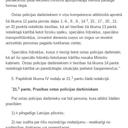
pienākumus pilda iekšlietu ministra apstiprinātajā vienota parauga
formas tērpā.
Ostas policijas darbiniekiem ir viņu kompetencei atbilstošā apmērā
1
šā likuma 12.panta pirmās daļas 1.-6., 8., 9., 14.
, 15., 17., 20., 21.
un 32.punktā noteiktās tiesības, kā arī tiesības šā likuma 13.pantā
noteiktajā kārtībā lietot fizisku spēku, speciālos līdzekļus, speciālos
transportlīdzekļus, izmantot dienesta suņus un zirgus un ievietot
aizturētās personas pagaidu turēšanas vietās.
Speciālos līdzekļus, kurus ir tiesīgi lietot ostas policijas darbinieki,
kā arī šo speciālo līdzekļu lietošanas kārtību nosaka Ministru
kabinets. Ostas policijas darbiniekiem ir tiesības šā likuma 14.pantā
noteiktajā kārtībā un paredzētajās situācijās pielietot šaujamieročus."
1
5. Papildināt likuma IV nodaļu ar 21.
pantu šādā redakcijā:
1
"
21.
pants. Prasības ostas policijas darbiniekam
Par ostas policijas darbinieku var būt persona, kura atbilst šādām
prasībām:
1) ir pilngadīgs Latvijas pilsonis;
2) nav sodīta par tīšu noziedzīgu nodarījumu - neatkarīgi no
sodāmības dzēšanas vai noņemšanas;