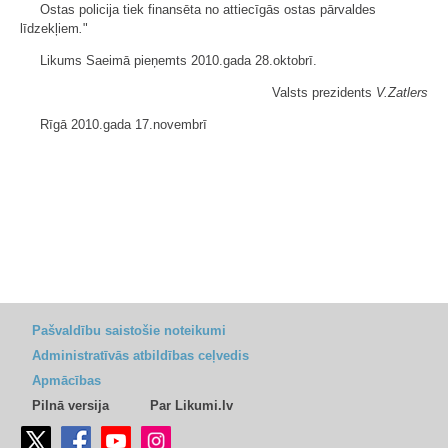
Ostas policija tiek finansēta no attiecīgās ostas pārvaldes
līdzekļiem
.
"
Likums Saeimā pieņemts 2010.gada 28.oktobrī.
Valsts prezidents
V.Zatlers
Rīgā 2010.gada 17.novembrī
Pašvaldību saistošie noteikumi
Administratīvās atbildības ceļvedis
Apmācības
Pilnā versija
Par Likumi.lv