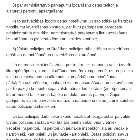
3) par administratīvo pārkāpumu izdarīšanu ostas teritorijā
aizturētu personu apsargāšana;
4) to pašvaldības izdoto ostas noteikumu un sabiedriskās kārtības
noteikumu ievērošanas kontrole, par kuru pārkāpšanu paredzēta
administratīvā atbildība, administratīvā pārkāpuma lietu uzsākšana,
izskatīšana un pieņemto lēmumu izpildes kontrole;
5) Valsts policijas un Drošības policijas atbalstīšana sabiedrības
drošības garantēšanā un noziedzības apkarošanā.
Ja ostas policijai ienāk ziņas par to, ka tiek gatavots vai ir izdarīts
likumpārkāpums, kura izskatīšana nav tās kompetencē, ostas policija
veic nepieciešamos pasākumus likumpārkāpuma novēršanai,
pārkāpēja aizturēšanai, notikuma vietas apsargāšanai un nekavējoties
par to paziņo kompetentajai valsts pārvaldes iestādei (amatpersonai),
kā arī nodod tai likumpārkāpēju un dokumentus par viņu. Šajos
gadījumos valsts pārvaldes iestāžu amatpersonu norādījumi ir saistoši
ostas policijas darbiniekiem.
Ostas policijas darbinieku skaitu nosaka attiecīgā ostas pārvalde.
Ostas policijas sastāvā var būt tās priekšnieks, viņa vietnieki,
vecākie inspektori, inspektori un jaunākie inspektori, kā arī vecākie
kārtībnieki, kārtībnieki un jaunākie kārtībnieki. Ostas policisti savus