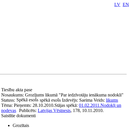
LV
EN
Tiesību akta pase
Nosaukums:
Grozījums likumā "Par iedzīvotāju ienākuma nodokli"
Spēkā esošs
Statuss:
spēkā esošs
Izdevējs:
Saeima
Veids:
likums
Tēma:
Pieņemts:
28.10.2010.
Stājas spēkā:
01.02.2011.
Nodokļi un
nodevas
Publicēts:
Latvijas Vēstnesis
, 178, 10.11.2010.
Saistītie dokumenti
Grozītais