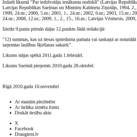
Izdarīt likumā "Par iedzīvotāju ienākuma nodokli" (Latvijas Republik
Latvijas Republikas Saeimas un Ministru Kabineta Ziņotājs, 1994, 2., 23.
1999, 24.nr.; 2000, 5.nr.; 2001, 1., 24.nr.; 2002, 6.nr.; 2003, 15.nr.; 200
24.nr.; 2008, 12.nr.; 2009, 1., 2., 15., 16.nr.; Latvijas Vēstnesis, 2009
Izteikt 9.panta pirmās daļas 12.punktu šādā redakcijā:
"12) summas, kas uz tiesas sprieduma pamata vai saskaņā ar notariālā 
saņemtas laulības šķiršanas sakarā;".
Likums stājas spēkā 2011.gada 1.februārī.
Likums Saeimā pieņemts 2010.gada 28.oktobrī.
Rīgā 2010.gada 10.novembrī
Ar manām piezīmēm
Ar lielāka izmēra fontu
Drukāt tiesību aktu
X
Facebook
Draugiem.lv