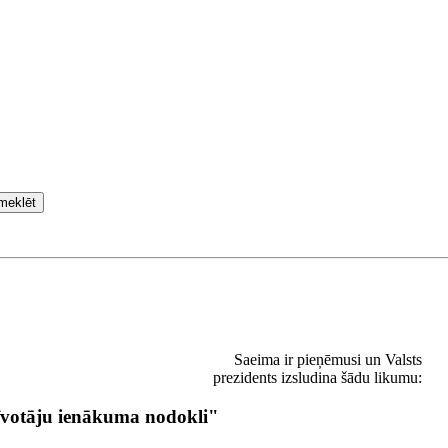
meklēt
Saeima ir pieņēmusi un Valsts
prezidents izsludina šādu likumu:
īvotāju ienākuma nodokli"