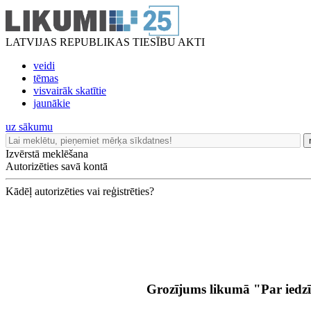
LATVIJAS REPUBLIKAS TIESĪBU AKTI
veidi
tēmas
visvairāk skatītie
jaunākie
uz sākumu
Izvērstā meklēšana
Autorizēties savā kontā
Kādēļ autorizēties vai reģistrēties?
Grozījums likumā "Par iedz